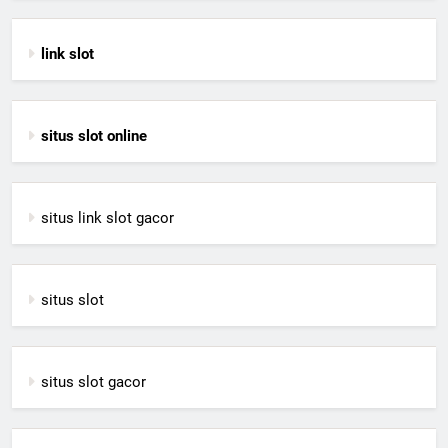
link slot
situs slot online
situs link slot gacor
situs slot
situs slot gacor