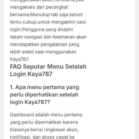
mengakses dari perangkat
bersama.Menutup tab saja belum
tentu cukup untuk mengakhiri sesi
login.Pengguna yang disiplin
dalam navigasi dan keamanan akan
mendapatkan pengalaman yang
lebih stabil saat menggunakan
Kaya787.
FAQ Seputar Menu Setelah
Login Kaya787
1. Apa menu pertama yang
perlu diperhatikan setelah
login Kaya787?
Dashboard adalah menu pertama
yang perlu diperhatikan karena
biasanya berisi ringkasan akun,
notifikasi, dan akses cepat ke