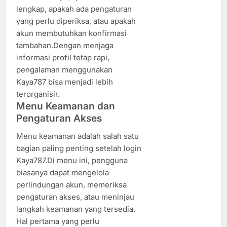
lengkap, apakah ada pengaturan
yang perlu diperiksa, atau apakah
akun membutuhkan konfirmasi
tambahan.Dengan menjaga
informasi profil tetap rapi,
pengalaman menggunakan
Kaya787 bisa menjadi lebih
terorganisir.
Menu Keamanan dan
Pengaturan Akses
Menu keamanan adalah salah satu
bagian paling penting setelah login
Kaya787.Di menu ini, pengguna
biasanya dapat mengelola
perlindungan akun, memeriksa
pengaturan akses, atau meninjau
langkah keamanan yang tersedia.
Hal pertama yang perlu