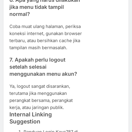
jika menu tidak tampil
normal?
Coba muat ulang halaman, periksa
koneksi internet, gunakan browser
terbaru, atau bersihkan cache jika
tampilan masih bermasalah.
7. Apakah perlu logout
setelah selesai
menggunakan menu akun?
Ya, logout sangat disarankan,
terutama jika menggunakan
perangkat bersama, perangkat
kerja, atau jaringan publik.
Internal Linking
Suggestion
Panduan Login Kaya787 di