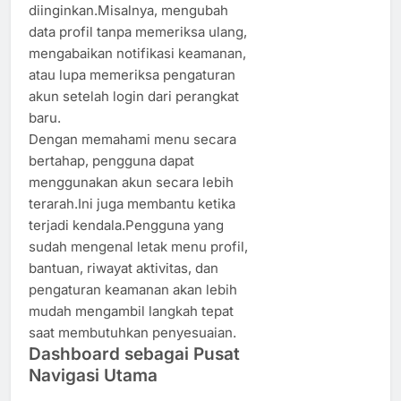
diinginkan.Misalnya, mengubah
data profil tanpa memeriksa ulang,
mengabaikan notifikasi keamanan,
atau lupa memeriksa pengaturan
akun setelah login dari perangkat
baru.
Dengan memahami menu secara
bertahap, pengguna dapat
menggunakan akun secara lebih
terarah.Ini juga membantu ketika
terjadi kendala.Pengguna yang
sudah mengenal letak menu profil,
bantuan, riwayat aktivitas, dan
pengaturan keamanan akan lebih
mudah mengambil langkah tepat
saat membutuhkan penyesuaian.
Dashboard sebagai Pusat
Navigasi Utama