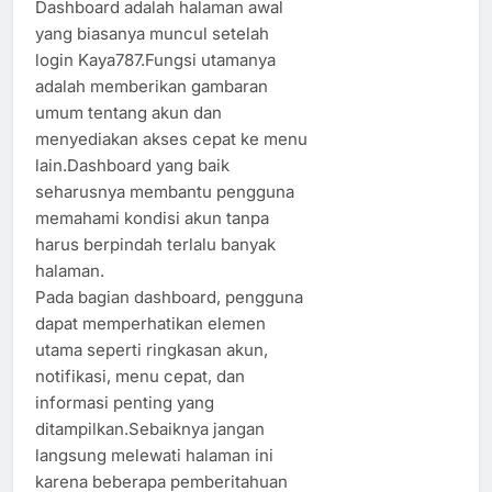
Dashboard adalah halaman awal
yang biasanya muncul setelah
login Kaya787.Fungsi utamanya
adalah memberikan gambaran
umum tentang akun dan
menyediakan akses cepat ke menu
lain.Dashboard yang baik
seharusnya membantu pengguna
memahami kondisi akun tanpa
harus berpindah terlalu banyak
halaman.
Pada bagian dashboard, pengguna
dapat memperhatikan elemen
utama seperti ringkasan akun,
notifikasi, menu cepat, dan
informasi penting yang
ditampilkan.Sebaiknya jangan
langsung melewati halaman ini
karena beberapa pemberitahuan