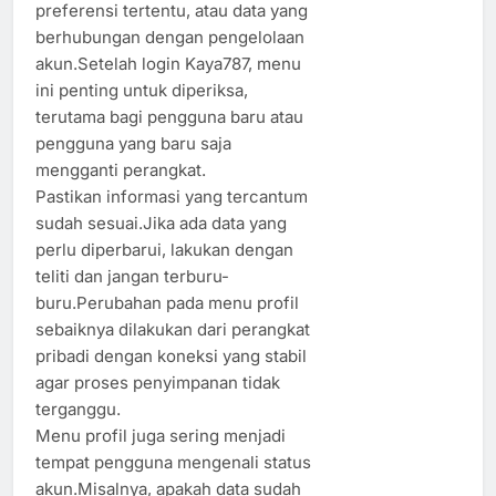
preferensi tertentu, atau data yang
berhubungan dengan pengelolaan
akun.Setelah login Kaya787, menu
ini penting untuk diperiksa,
terutama bagi pengguna baru atau
pengguna yang baru saja
mengganti perangkat.
Pastikan informasi yang tercantum
sudah sesuai.Jika ada data yang
perlu diperbarui, lakukan dengan
teliti dan jangan terburu-
buru.Perubahan pada menu profil
sebaiknya dilakukan dari perangkat
pribadi dengan koneksi yang stabil
agar proses penyimpanan tidak
terganggu.
Menu profil juga sering menjadi
tempat pengguna mengenali status
akun.Misalnya, apakah data sudah