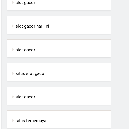
slot gacor
slot gacor hari ini
slot gacor
situs slot gacor
slot gacor
situs terpercaya