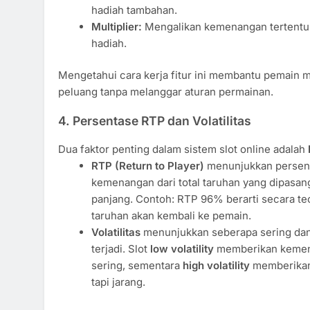
hadiah tambahan.
Multiplier:
Mengalikan kemenangan tertentu
hadiah.
Mengetahui cara kerja fitur ini membantu pemain
peluang tanpa melanggar aturan permainan.
4. Persentase RTP dan Volatilitas
Dua faktor penting dalam sistem slot online adalah
RTP (Return to Player)
menunjukkan persent
kemenangan dari total taruhan yang dipasan
panjang. Contoh: RTP 96% berarti secara teor
taruhan akan kembali ke pemain.
Volatilitas
menunjukkan seberapa sering da
terjadi. Slot
low volatility
memberikan kemena
sering, sementara
high volatility
memberikan
tapi jarang.