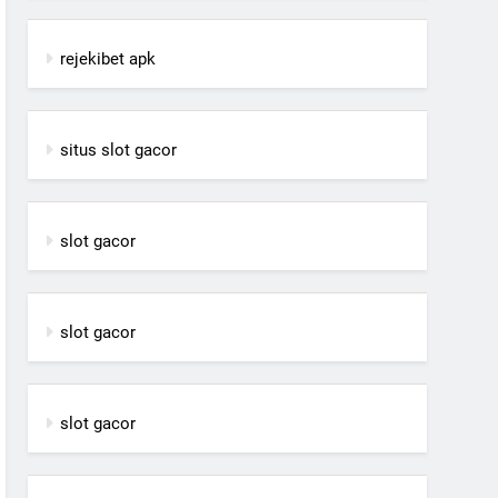
rejekibet apk
situs slot gacor
slot gacor
slot gacor
slot gacor