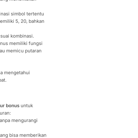
nasi simbol tertentu
miliki 5, 20, bahkan
uai kombinasi.
onus memiliki fungsi
tau memicu putaran
sa mengetahui
at.
tur bonus
untuk
uran:
tanpa mengurangi
yang bisa memberikan