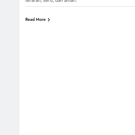
terarah, seru, dan aman.
Read More