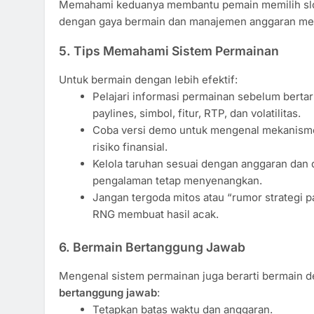
Memahami keduanya membantu pemain memilih slo
dengan gaya bermain dan manajemen anggaran me
5. Tips Memahami Sistem Permainan
Untuk bermain dengan lebih efektif:
Pelajari informasi permainan sebelum berta
paylines, simbol, fitur, RTP, dan volatilitas.
Coba versi demo untuk mengenal mekanism
risiko finansial.
Kelola taruhan sesuai dengan anggaran dan 
pengalaman tetap menyenangkan.
Jangan tergoda mitos atau “rumor strategi 
RNG membuat hasil acak.
6. Bermain Bertanggung Jawab
Mengenal sistem permainan juga berarti bermain 
bertanggung jawab
:
Tetapkan batas waktu dan anggaran.