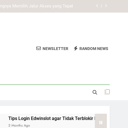
gnya Memilih Jalur Akses yang Tepat
dak Terblokir Browser Saat Akses Akun
u dengan Langkah yang Tepat dan Aman
engan Sistem Akses yang Lebih Praktis
NEWSLETTER
RANDOM NEWS
gnya Memilih Jalur Akses yang Tepat
dak Terblokir Browser Saat Akses Akun
u dengan Langkah yang Tepat dan Aman
gin Edwinslot agar Tidak Terblokir Browser Saat Akses Akun
Ago