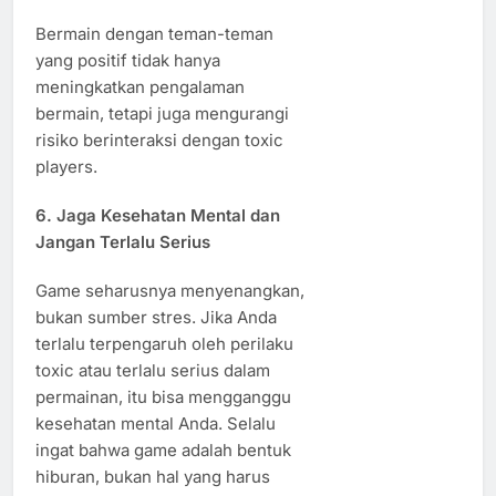
Bermain dengan teman-teman
yang positif tidak hanya
meningkatkan pengalaman
bermain, tetapi juga mengurangi
risiko berinteraksi dengan toxic
players.
6. Jaga Kesehatan Mental dan
Jangan Terlalu Serius
Game seharusnya menyenangkan,
bukan sumber stres. Jika Anda
terlalu terpengaruh oleh perilaku
toxic atau terlalu serius dalam
permainan, itu bisa mengganggu
kesehatan mental Anda. Selalu
ingat bahwa game adalah bentuk
hiburan, bukan hal yang harus