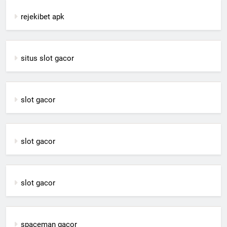
rejekibet apk
situs slot gacor
slot gacor
slot gacor
slot gacor
spaceman gacor