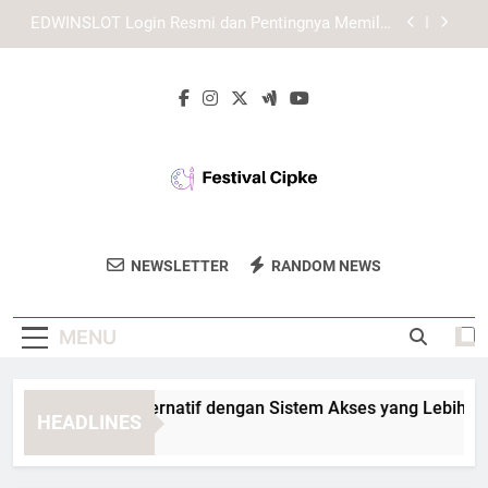
Skip
Tips Login Edwinslot agar Tidak Terblokir
to
Browser Saat Akses Akun
content
Login Lebah4D dari Jaringan Baru dengan
Langkah yang Tepat dan Aman
TIARA4D Link Alternatif dengan Sistem Akses
yang Lebih Praktis
EDWINSLOT Login Resmi dan Pentingnya Memilih
Jalur Akses yang Tepat
Tips Login Edwinslot agar Tidak Terblokir
Browser Saat Akses Akun
Festival Cipke
Ikuti Festival Cipke Untuk Pengalaman Seni
Login Lebah4D dari Jaringan Baru dengan
NEWSLETTER
RANDOM NEWS
Langkah yang Tepat dan Aman
Dan Budaya Yang Menarik.
MENU
ARA4D Link Alternatif dengan Sistem Akses yang Lebih Prakti
HEADLINES
Month Ago