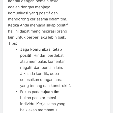
konflik dengan pemain toxic
adalah dengan menjaga
komunikasi yang positif dan
mendorong kerjasama dalam tim.
Ketika Anda menjaga sikap positif,
hal ini dapat menginspirasi orang
lain untuk berperilaku lebih baik.
Tips:
Jaga komunikasi tetap
positif
. Hindari berdebat
atau membalas komentar
negatif dari pemain lain.
Jika ada konflik, coba
selesaikan dengan cara
yang tenang dan konstruktif.
Fokus pada
tujuan tim
,
bukan pada prestasi
individu. Kerja sama yang
baik akan membantu