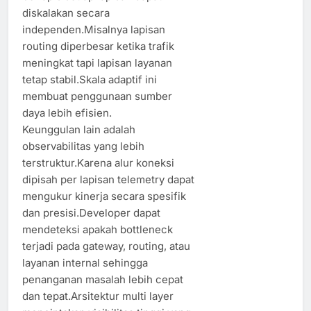
diskalakan secara
independen.Misalnya lapisan
routing diperbesar ketika trafik
meningkat tapi lapisan layanan
tetap stabil.Skala adaptif ini
membuat penggunaan sumber
daya lebih efisien.
Keunggulan lain adalah
observabilitas yang lebih
terstruktur.Karena alur koneksi
dipisah per lapisan telemetry dapat
mengukur kinerja secara spesifik
dan presisi.Developer dapat
mendeteksi apakah bottleneck
terjadi pada gateway, routing, atau
layanan internal sehingga
penanganan masalah lebih cepat
dan tepat.Arsitektur multi layer