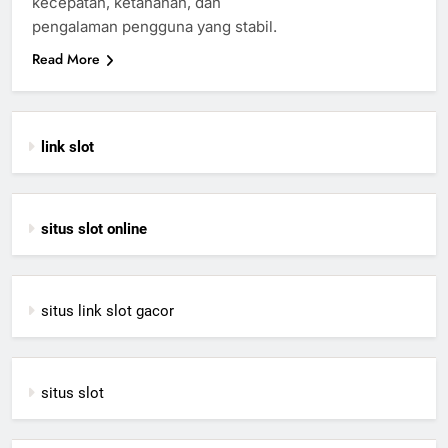
kecepatan, ketahanan, dan
pengalaman pengguna yang stabil.
Read More
link slot
situs slot online
situs link slot gacor
situs slot