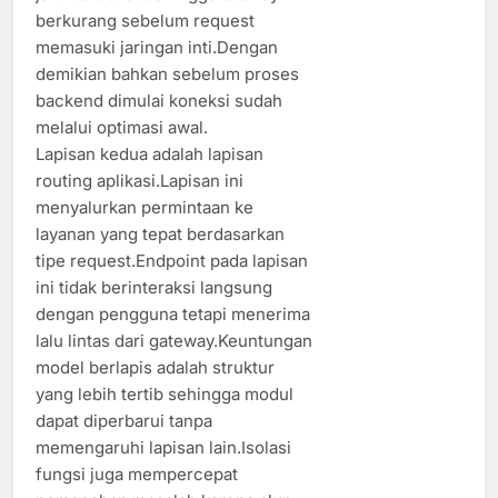
berkurang sebelum request
memasuki jaringan inti.Dengan
demikian bahkan sebelum proses
backend dimulai koneksi sudah
melalui optimasi awal.
Lapisan kedua adalah lapisan
routing aplikasi.Lapisan ini
menyalurkan permintaan ke
layanan yang tepat berdasarkan
tipe request.Endpoint pada lapisan
ini tidak berinteraksi langsung
dengan pengguna tetapi menerima
lalu lintas dari gateway.Keuntungan
model berlapis adalah struktur
yang lebih tertib sehingga modul
dapat diperbarui tanpa
memengaruhi lapisan lain.Isolasi
fungsi juga mempercepat