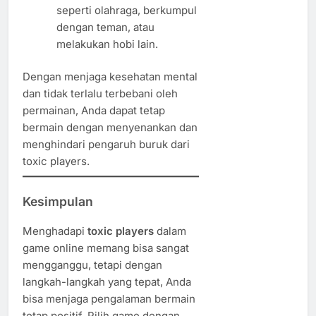
seperti olahraga, berkumpul
dengan teman, atau
melakukan hobi lain.
Dengan menjaga kesehatan mental
dan tidak terlalu terbebani oleh
permainan, Anda dapat tetap
bermain dengan menyenankan dan
menghindari pengaruh buruk dari
toxic players.
Kesimpulan
Menghadapi
toxic players
dalam
game online memang bisa sangat
mengganggu, tetapi dengan
langkah-langkah yang tepat, Anda
bisa menjaga pengalaman bermain
tetap positif. Pilih game dengan