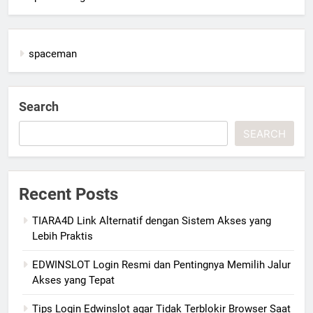
spaceman
Search
SEARCH
Recent Posts
TIARA4D Link Alternatif dengan Sistem Akses yang
Lebih Praktis
EDWINSLOT Login Resmi dan Pentingnya Memilih Jalur
Akses yang Tepat
Tips Login Edwinslot agar Tidak Terblokir Browser Saat