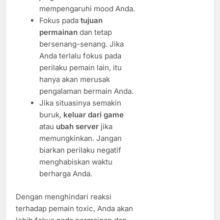
mempengaruhi mood Anda.
Fokus pada
tujuan
permainan
dan tetap
bersenang-senang. Jika
Anda terlalu fokus pada
perilaku pemain lain, itu
hanya akan merusak
pengalaman bermain Anda.
Jika situasinya semakin
buruk,
keluar dari game
atau
ubah server
jika
memungkinkan. Jangan
biarkan perilaku negatif
menghabiskan waktu
berharga Anda.
Dengan menghindari reaksi
terhadap pemain toxic, Anda akan