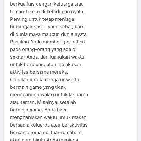
berkualitas dengan keluarga atau
teman-teman di kehidupan nyata.
Penting untuk tetap menjaga
hubungan sosial yang sehat, baik
di dunia maya maupun dunia nyata.
Pastikan Anda memberi perhatian
pada orang-orang yang ada di
sekitar Anda, dan luangkan waktu
untuk berbicara atau melakukan
aktivitas bersama mereka.
Cobalah untuk mengatur waktu
bermain game yang tidak
mengganggu waktu untuk keluarga
atau teman. Misalnya, setelah
bermain game, Anda bisa
menghabiskan waktu untuk makan
bersama keluarga atau beraktivitas
bersama teman di luar rumah. Ini
akan membantu Anda menjaga