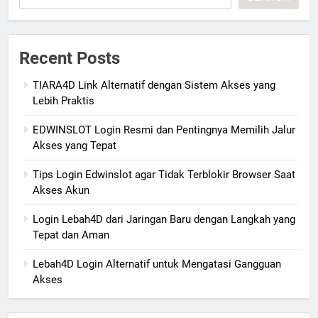
Recent Posts
TIARA4D Link Alternatif dengan Sistem Akses yang
Lebih Praktis
EDWINSLOT Login Resmi dan Pentingnya Memilih Jalur
Akses yang Tepat
Tips Login Edwinslot agar Tidak Terblokir Browser Saat
Akses Akun
Login Lebah4D dari Jaringan Baru dengan Langkah yang
Tepat dan Aman
Lebah4D Login Alternatif untuk Mengatasi Gangguan
Akses