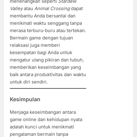
menenangkan seperti
Stardew
Valley
atau
Animal Crossing
dapat
membantu Anda bersantai dan
menikmati waktu senggang tanpa
merasa terburu-buru atau tertekan.
Bermain game dengan tujuan
relaksasi juga memberi
kesempatan bagi Anda untuk
mengatur ulang pikiran dan tubuh,
memberikan keseimbangan yang
baik antara produktivitas dan waktu
untuk diri sendiri.
Kesimpulan
Menjaga keseimbangan antara
game online dan kehidupan nyata
adalah kunci untuk menikmati
pengalaman bermain tanpa