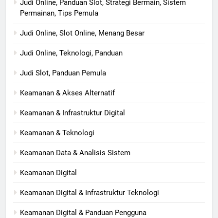
Judi Online, Panduan Slot, Strategi Bermain, Sistem
Permainan, Tips Pemula
Judi Online, Slot Online, Menang Besar
Judi Online, Teknologi, Panduan
Judi Slot, Panduan Pemula
Keamanan & Akses Alternatif
Keamanan & Infrastruktur Digital
Keamanan & Teknologi
Keamanan Data & Analisis Sistem
Keamanan Digital
Keamanan Digital & Infrastruktur Teknologi
Keamanan Digital & Panduan Pengguna