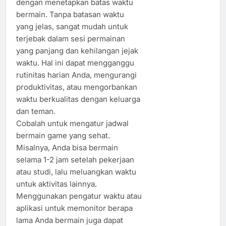
dengan menetapkan batas waktu
bermain. Tanpa batasan waktu
yang jelas, sangat mudah untuk
terjebak dalam sesi permainan
yang panjang dan kehilangan jejak
waktu. Hal ini dapat mengganggu
rutinitas harian Anda, mengurangi
produktivitas, atau mengorbankan
waktu berkualitas dengan keluarga
dan teman.
Cobalah untuk mengatur jadwal
bermain game yang sehat.
Misalnya, Anda bisa bermain
selama 1-2 jam setelah pekerjaan
atau studi, lalu meluangkan waktu
untuk aktivitas lainnya.
Menggunakan pengatur waktu atau
aplikasi untuk memonitor berapa
lama Anda bermain juga dapat