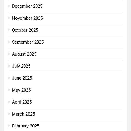
December 2025
November 2025
October 2025
September 2025
August 2025
July 2025
June 2025
May 2025
April 2025
March 2025
February 2025