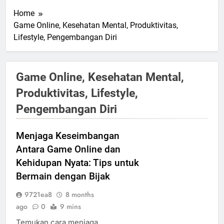
Home
Game Online, Kesehatan Mental, Produktivitas,
Lifestyle, Pengembangan Diri
Game Online, Kesehatan Mental,
Produktivitas, Lifestyle,
Pengembangan Diri
Menjaga Keseimbangan
Antara Game Online dan
Kehidupan Nyata: Tips untuk
Bermain dengan Bijak
9721ea8
8 months
ago
0
9 mins
Temukan cara menjaga