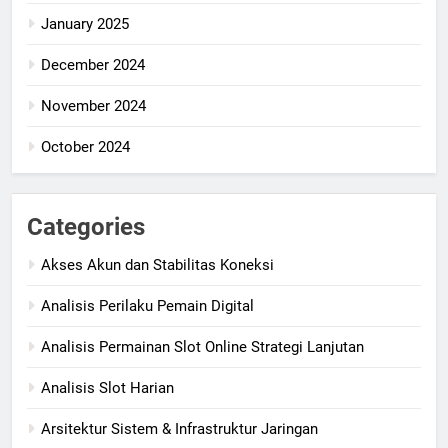
January 2025
December 2024
November 2024
October 2024
Categories
Akses Akun dan Stabilitas Koneksi
Analisis Perilaku Pemain Digital
Analisis Permainan Slot Online Strategi Lanjutan
Analisis Slot Harian
Arsitektur Sistem & Infrastruktur Jaringan