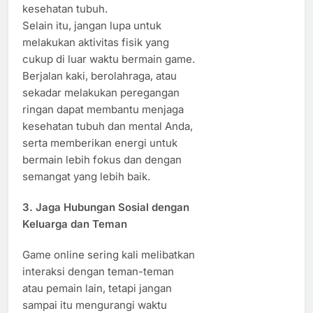
kesehatan tubuh.
Selain itu, jangan lupa untuk
melakukan aktivitas fisik yang
cukup di luar waktu bermain game.
Berjalan kaki, berolahraga, atau
sekadar melakukan peregangan
ringan dapat membantu menjaga
kesehatan tubuh dan mental Anda,
serta memberikan energi untuk
bermain lebih fokus dan dengan
semangat yang lebih baik.
3. Jaga Hubungan Sosial dengan
Keluarga dan Teman
Game online sering kali melibatkan
interaksi dengan teman-teman
atau pemain lain, tetapi jangan
sampai itu mengurangi waktu