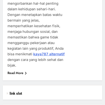
mengorbankan hal-hal penting
dalam kehidupan sehari-hari.
Dengan menetapkan batas waktu
bermain yang jelas,
memperhatikan kesehatan fisik,
menjaga hubungan sosial, dan
memastikan bahwa game tidak
mengganggu pekerjaan atau
kegiatan lain yang produktif, Anda
bisa menikmati
kaya787 alternatif
dengan cara yang lebih sehat dan
bijak.
Read More
link slot