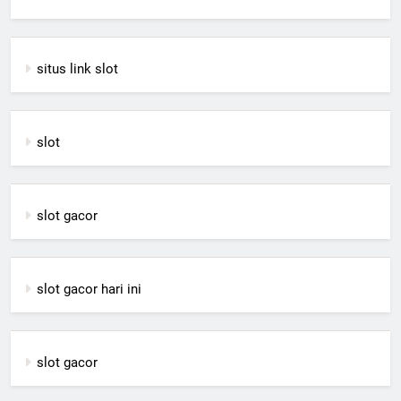
situs link slot
slot
slot gacor
slot gacor hari ini
slot gacor