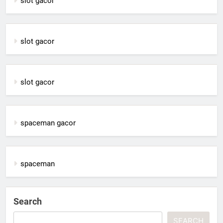
slot gacor
slot gacor
slot gacor
spaceman gacor
spaceman
Search
SEARCH