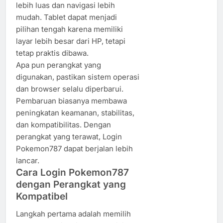
lebih luas dan navigasi lebih
mudah. Tablet dapat menjadi
pilihan tengah karena memiliki
layar lebih besar dari HP, tetapi
tetap praktis dibawa.
Apa pun perangkat yang
digunakan, pastikan sistem operasi
dan browser selalu diperbarui.
Pembaruan biasanya membawa
peningkatan keamanan, stabilitas,
dan kompatibilitas. Dengan
perangkat yang terawat, Login
Pokemon787 dapat berjalan lebih
lancar.
Cara Login Pokemon787
dengan Perangkat yang
Kompatibel
Langkah pertama adalah memilih