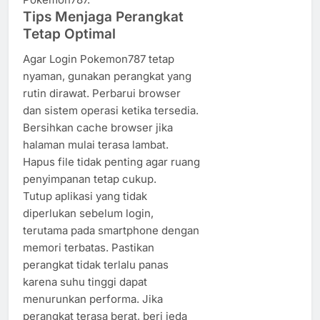
Tips Menjaga Perangkat
Tetap Optimal
Agar Login Pokemon787 tetap
nyaman, gunakan perangkat yang
rutin dirawat. Perbarui browser
dan sistem operasi ketika tersedia.
Bersihkan cache browser jika
halaman mulai terasa lambat.
Hapus file tidak penting agar ruang
penyimpanan tetap cukup.
Tutup aplikasi yang tidak
diperlukan sebelum login,
terutama pada smartphone dengan
memori terbatas. Pastikan
perangkat tidak terlalu panas
karena suhu tinggi dapat
menurunkan performa. Jika
perangkat terasa berat, beri jeda