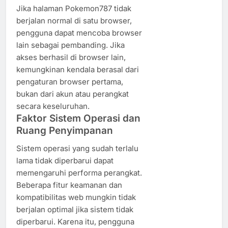
Jika halaman Pokemon787 tidak
berjalan normal di satu browser,
pengguna dapat mencoba browser
lain sebagai pembanding. Jika
akses berhasil di browser lain,
kemungkinan kendala berasal dari
pengaturan browser pertama,
bukan dari akun atau perangkat
secara keseluruhan.
Faktor Sistem Operasi dan
Ruang Penyimpanan
Sistem operasi yang sudah terlalu
lama tidak diperbarui dapat
memengaruhi performa perangkat.
Beberapa fitur keamanan dan
kompatibilitas web mungkin tidak
berjalan optimal jika sistem tidak
diperbarui. Karena itu, pengguna