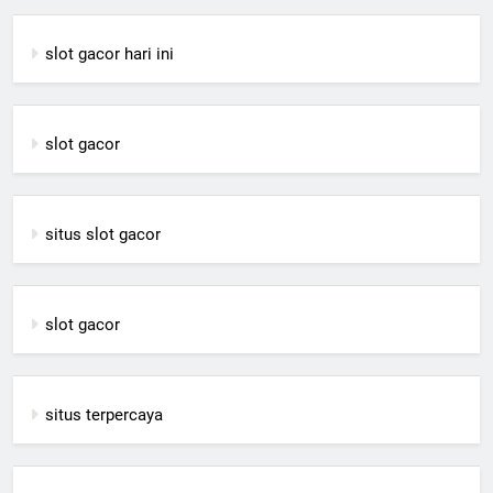
slot gacor hari ini
slot gacor
situs slot gacor
slot gacor
situs terpercaya