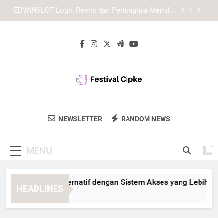
Skip
Tips Login Edwinslot agar Tidak Terblokir
to
Browser Saat Akses Akun
content
Login Lebah4D dari Jaringan Baru dengan
Langkah yang Tepat dan Aman
TIARA4D Link Alternatif dengan Sistem Akses
yang Lebih Praktis
EDWINSLOT Login Resmi dan Pentingnya Memilih
Jalur Akses yang Tepat
Tips Login Edwinslot agar Tidak Terblokir
Browser Saat Akses Akun
Festival Cipke
Ikuti Festival Cipke Untuk Pengalaman Seni
Login Lebah4D dari Jaringan Baru dengan
NEWSLETTER
RANDOM NEWS
Langkah yang Tepat dan Aman
Dan Budaya Yang Menarik.
MENU
ARA4D Link Alternatif dengan Sistem Akses yang Lebih Prakti
HEADLINES
Weeks Ago