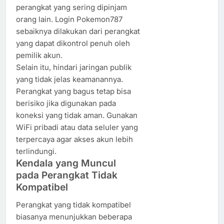
perangkat yang sering dipinjam
orang lain. Login Pokemon787
sebaiknya dilakukan dari perangkat
yang dapat dikontrol penuh oleh
pemilik akun.
Selain itu, hindari jaringan publik
yang tidak jelas keamanannya.
Perangkat yang bagus tetap bisa
berisiko jika digunakan pada
koneksi yang tidak aman. Gunakan
WiFi pribadi atau data seluler yang
terpercaya agar akses akun lebih
terlindungi.
Kendala yang Muncul
pada Perangkat Tidak
Kompatibel
Perangkat yang tidak kompatibel
biasanya menunjukkan beberapa