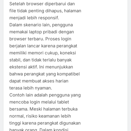
Setelah browser diperbarui dan
file tidak penting dihapus, halaman
menjadi lebih responsif.
Dalam skenario lain, pengguna
memakai laptop pribadi dengan
browser terbaru. Proses login
berjalan lancar karena perangkat
memiliki memori cukup, koneksi
stabil, dan tidak terlalu banyak
ekstensi aktif. Ini menunjukkan
bahwa perangkat yang kompatibel
dapat membuat akses harian
terasa lebih nyaman.
Contoh lain adalah pengguna yang
mencoba login melalui tablet
bersama. Meski halaman terbuka
normal, risiko keamanan lebih
tinggi karena perangkat digunakan
banyak orang. Dalam kondisi