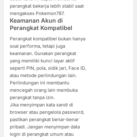
perangkat bekerja lebih stabil saat
mengakses Pokemon787.
Keamanan Akun di
Perangkat Kompatibel
Perangkat kompatibel bukan hanya
soal performa, tetapi juga
keamanan. Gunakan perangkat
yang memiliki kunci layar aktif
seperti PIN, pola, sidik jari, Face ID,
atau metode perlindungan lain.
Perlindungan ini membantu
mencegah orang lain membuka
perangkat tanpa izin.
Jika menyimpan kata sandi di
browser atau pengelola password,
pastikan perangkat benar-benar
pribadi. Jangan menyimpan data
login di perangkat umum atau