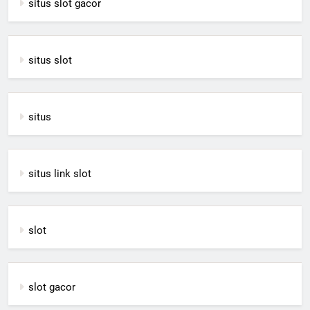
situs slot gacor
situs slot
situs
situs link slot
slot
slot gacor