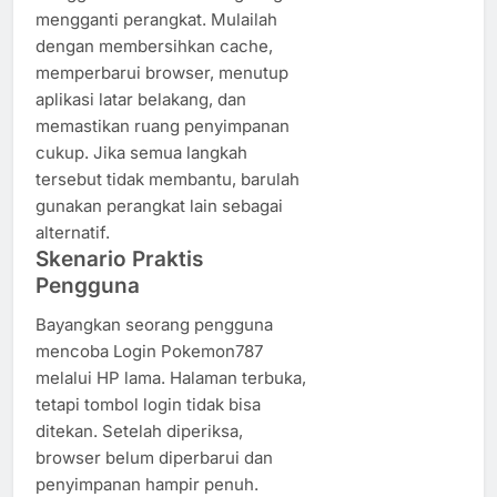
mengganti perangkat. Mulailah
dengan membersihkan cache,
memperbarui browser, menutup
aplikasi latar belakang, dan
memastikan ruang penyimpanan
cukup. Jika semua langkah
tersebut tidak membantu, barulah
gunakan perangkat lain sebagai
alternatif.
Skenario Praktis
Pengguna
Bayangkan seorang pengguna
mencoba Login Pokemon787
melalui HP lama. Halaman terbuka,
tetapi tombol login tidak bisa
ditekan. Setelah diperiksa,
browser belum diperbarui dan
penyimpanan hampir penuh.