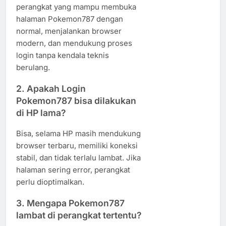
perangkat yang mampu membuka
halaman Pokemon787 dengan
normal, menjalankan browser
modern, dan mendukung proses
login tanpa kendala teknis
berulang.
2. Apakah Login
Pokemon787 bisa dilakukan
di HP lama?
Bisa, selama HP masih mendukung
browser terbaru, memiliki koneksi
stabil, dan tidak terlalu lambat. Jika
halaman sering error, perangkat
perlu dioptimalkan.
3. Mengapa Pokemon787
lambat di perangkat tertentu?