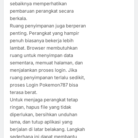
sebaiknya memperhatikan
pembaruan perangkat secara
berkala.
Ruang penyimpanan juga berperan
penting. Perangkat yang hampir
penuh biasanya bekerja lebih
lambat. Browser membutuhkan
ruang untuk menyimpan data
sementara, memuat halaman, dan
menjalankan proses login. Jika
ruang penyimpanan terlalu sedikit,
proses Login Pokemon787 bisa
terasa berat.
Untuk menjaga perangkat tetap
ringan, hapus file yang tidak
diperlukan, bersihkan unduhan
lama, dan tutup aplikasi yang
berjalan di latar belakang. Langkah
sederhana ini dapat membantu