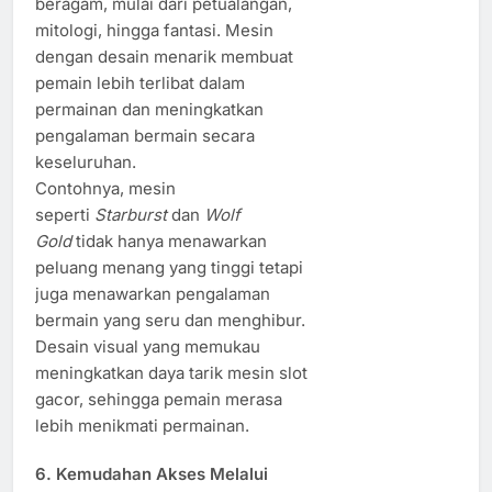
beragam, mulai dari petualangan,
mitologi, hingga fantasi. Mesin
dengan desain menarik membuat
pemain lebih terlibat dalam
permainan dan meningkatkan
pengalaman bermain secara
keseluruhan.
Contohnya, mesin
seperti
Starburst
dan
Wolf
Gold
tidak hanya menawarkan
peluang menang yang tinggi tetapi
juga menawarkan pengalaman
bermain yang seru dan menghibur.
Desain visual yang memukau
meningkatkan daya tarik mesin slot
gacor, sehingga pemain merasa
lebih menikmati permainan.
6.
Kemudahan Akses Melalui