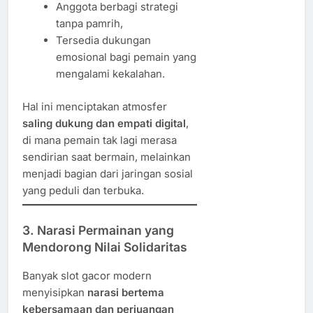
Anggota berbagi strategi
tanpa pamrih,
Tersedia dukungan
emosional bagi pemain yang
mengalami kekalahan.
Hal ini menciptakan atmosfer
saling dukung dan empati digital
,
di mana pemain tak lagi merasa
sendirian saat bermain, melainkan
menjadi bagian dari jaringan sosial
yang peduli dan terbuka.
3.
Narasi Permainan yang
Mendorong Nilai Solidaritas
Banyak slot gacor modern
menyisipkan
narasi bertema
kebersamaan dan perjuangan