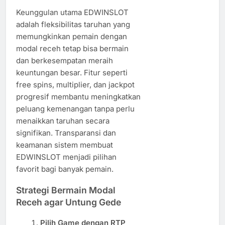
Keunggulan utama EDWINSLOT
adalah fleksibilitas taruhan yang
memungkinkan pemain dengan
modal receh tetap bisa bermain
dan berkesempatan meraih
keuntungan besar. Fitur seperti
free spins, multiplier, dan jackpot
progresif membantu meningkatkan
peluang kemenangan tanpa perlu
menaikkan taruhan secara
signifikan. Transparansi dan
keamanan sistem membuat
EDWINSLOT menjadi pilihan
favorit bagi banyak pemain.
Strategi Bermain Modal
Receh agar Untung Gede
Pilih Game dengan RTP