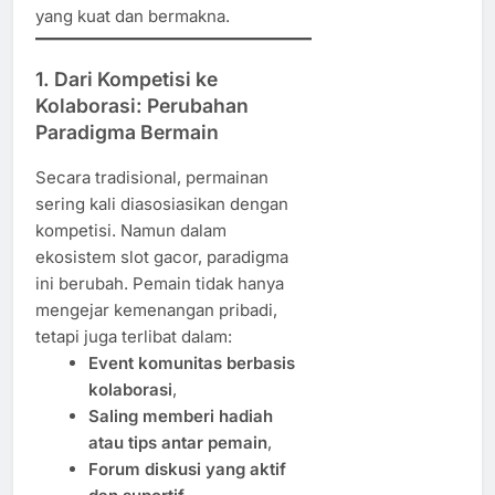
yang kuat dan bermakna.
1.
Dari Kompetisi ke
Kolaborasi: Perubahan
Paradigma Bermain
Secara tradisional, permainan
sering kali diasosiasikan dengan
kompetisi. Namun dalam
ekosistem slot gacor, paradigma
ini berubah. Pemain tidak hanya
mengejar kemenangan pribadi,
tetapi juga terlibat dalam:
Event komunitas berbasis
kolaborasi
,
Saling memberi hadiah
atau tips antar pemain
,
Forum diskusi yang aktif