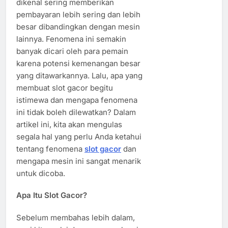
dikenal sering memberikan
pembayaran lebih sering dan lebih
besar dibandingkan dengan mesin
lainnya. Fenomena ini semakin
banyak dicari oleh para pemain
karena potensi kemenangan besar
yang ditawarkannya. Lalu, apa yang
membuat slot gacor begitu
istimewa dan mengapa fenomena
ini tidak boleh dilewatkan? Dalam
artikel ini, kita akan mengulas
segala hal yang perlu Anda ketahui
tentang fenomena
slot gacor
dan
mengapa mesin ini sangat menarik
untuk dicoba.
Apa Itu Slot Gacor?
Sebelum membahas lebih dalam,