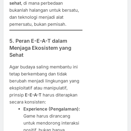
sehat
, di mana perbedaan
bukanlah halangan untuk bersatu,
dan teknologi menjadi alat
pemersatu, bukan pemisah.
5.
Peran E-E-A-T dalam
Menjaga Ekosistem yang
Sehat
Agar budaya saling membantu ini
tetap berkembang dan tidak
berubah menjadi lingkungan yang
eksploitatif atau manipulatif,
prinsip
E-E-A-T
harus diterapkan
secara konsisten:
Experience (Pengalaman):
Game harus dirancang
untuk mendorong interaksi
positif, bukan hanya