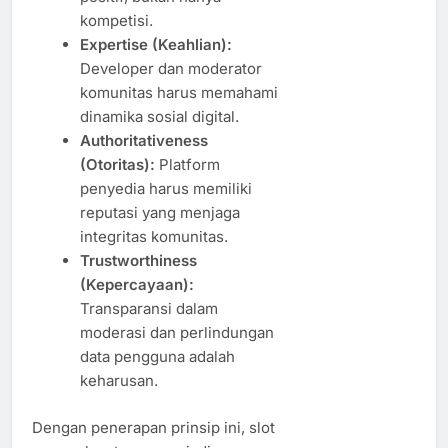
kompetisi.
Expertise (Keahlian):
Developer dan moderator
komunitas harus memahami
dinamika sosial digital.
Authoritativeness
(Otoritas):
Platform
penyedia harus memiliki
reputasi yang menjaga
integritas komunitas.
Trustworthiness
(Kepercayaan):
Transparansi dalam
moderasi dan perlindungan
data pengguna adalah
keharusan.
Dengan penerapan prinsip ini, slot