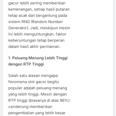
gacor lebih sering memberikan
kemenangan, setiap hasil putaran
tetap acak dan bergantung pada
sistem RNG (Random Number
Generator). Jadi, meskipun mesin
ini lebih menguntungkan, faktor
keberuntungan tetap berperan
dalam hasil akhir permainan.
1.
Peluang Menang Lebih Tinggi
dengan RTP Tinggi
Salah satu alasan mengapa
fenomena slot gacor begitu
populer adalah peluang menang
yang lebih tinggi. Mesin dengan
RTP tinggi (biasanya di atas 96%)
cenderung memberikan
pengembalian yang lebih besar