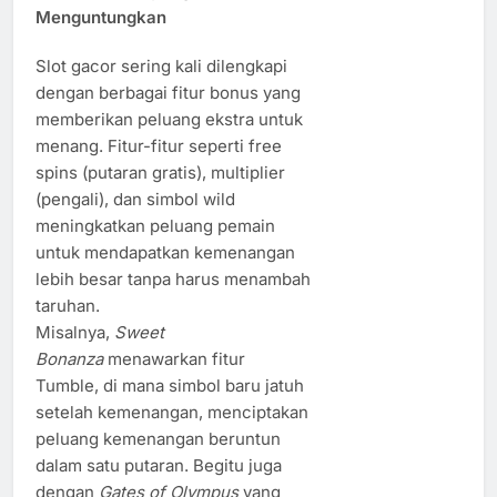
Menguntungkan
Slot gacor sering kali dilengkapi
dengan berbagai fitur bonus yang
memberikan peluang ekstra untuk
menang. Fitur-fitur seperti free
spins (putaran gratis), multiplier
(pengali), dan simbol wild
meningkatkan peluang pemain
untuk mendapatkan kemenangan
lebih besar tanpa harus menambah
taruhan.
Misalnya,
Sweet
Bonanza
menawarkan fitur
Tumble, di mana simbol baru jatuh
setelah kemenangan, menciptakan
peluang kemenangan beruntun
dalam satu putaran. Begitu juga
dengan
Gates of Olympus
yang