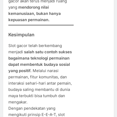
gacor akan terus menjadi ruang
yang
mendorong nilai
kemanusiaan, bukan hanya
kepuasan permainan.
Kesimpulan
Slot gacor telah berkembang
menjadi
salah satu contoh sukses
bagaimana teknologi permainan
dapat membentuk budaya sosial
yang positif.
Melalui narasi
permainan, fitur komunitas, dan
interaksi sehari-hari antar pemain,
budaya saling membantu di dunia
maya terbukti bisa tumbuh dan
mengakar.
Dengan pendekatan yang
mengikuti prinsip E-E-A-T, slot