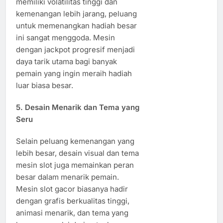
memiliki volatilitas tinggi dan
kemenangan lebih jarang, peluang
untuk memenangkan hadiah besar
ini sangat menggoda. Mesin
dengan jackpot progresif menjadi
daya tarik utama bagi banyak
pemain yang ingin meraih hadiah
luar biasa besar.
5.
Desain Menarik dan Tema yang
Seru
Selain peluang kemenangan yang
lebih besar, desain visual dan tema
mesin slot juga memainkan peran
besar dalam menarik pemain.
Mesin slot gacor biasanya hadir
dengan grafis berkualitas tinggi,
animasi menarik, dan tema yang