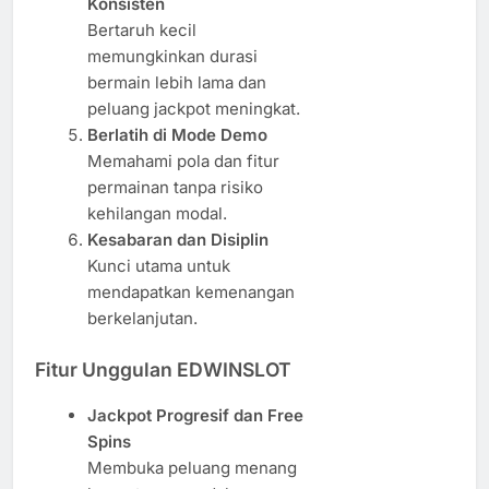
Konsisten
Bertaruh kecil
memungkinkan durasi
bermain lebih lama dan
peluang jackpot meningkat.
Berlatih di Mode Demo
Memahami pola dan fitur
permainan tanpa risiko
kehilangan modal.
Kesabaran dan Disiplin
Kunci utama untuk
mendapatkan kemenangan
berkelanjutan.
Fitur Unggulan EDWINSLOT
Jackpot Progresif dan Free
Spins
Membuka peluang menang