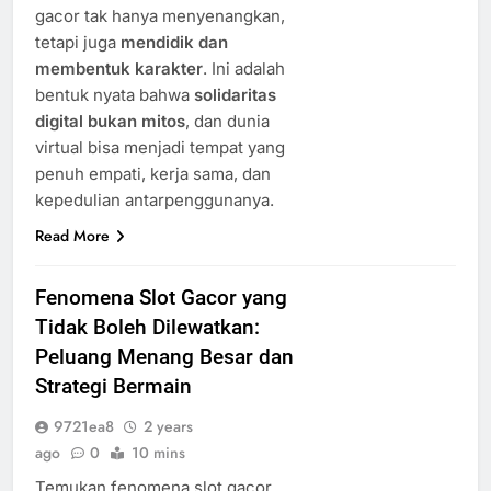
gacor tak hanya menyenangkan,
tetapi juga
mendidik dan
membentuk karakter
. Ini adalah
bentuk nyata bahwa
solidaritas
digital bukan mitos
, dan dunia
virtual bisa menjadi tempat yang
penuh empati, kerja sama, dan
kepedulian antarpenggunanya.
Read More
Fenomena Slot Gacor yang
Tidak Boleh Dilewatkan:
Peluang Menang Besar dan
Strategi Bermain
9721ea8
2 years
ago
0
10 mins
Temukan fenomena slot gacor