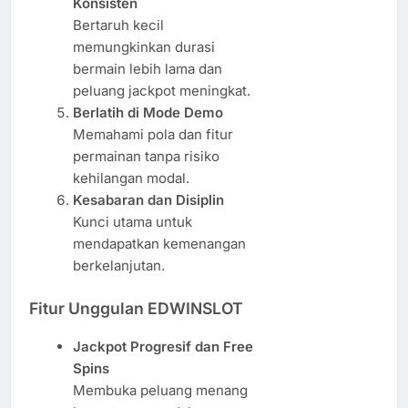
Konsisten
Bertaruh kecil
memungkinkan durasi
bermain lebih lama dan
peluang jackpot meningkat.
Berlatih di Mode Demo
Memahami pola dan fitur
permainan tanpa risiko
kehilangan modal.
Kesabaran dan Disiplin
Kunci utama untuk
mendapatkan kemenangan
berkelanjutan.
Fitur Unggulan EDWINSLOT
Jackpot Progresif dan Free
Spins
Membuka peluang menang