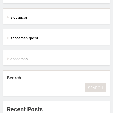
slot gacor
spaceman gacor
spaceman
Search
SEARCH
Recent Posts