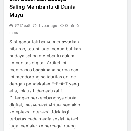
Saling Membantu di Dunia
Maya
9721ea8
1 year ago
0
6
mins
Slot gacor tak hanya menawarkan
hiburan, tetapi juga menumbuhkan
budaya saling membantu dalam
komunitas digital. Artikel ini
membahas bagaimana permainan
ini mendorong solidaritas online
dengan pendekatan E-E-A-T yang
etis, inklusif, dan edukatif.
Di tengah berkembangnya dunia
digital, masyarakat virtual semakin
kompleks. Interaksi tidak lagi
terbatas pada media sosial, tetapi
juga menjalar ke berbagai ruang