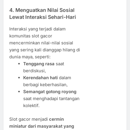
4.
Menguatkan Nilai Sosial
Lewat Interaksi Sehari-Hari
Interaksi yang terjadi dalam
komunitas slot gacor
mencerminkan nilai-nilai sosial
yang sering kali dianggap hilang di
dunia maya, seperti:
Tenggang rasa
saat
berdiskusi,
Kerendahan hati
dalam
berbagi keberhasilan,
Semangat gotong royong
saat menghadapi tantangan
kolektif.
Slot gacor menjadi
cermin
miniatur dari masyarakat yang