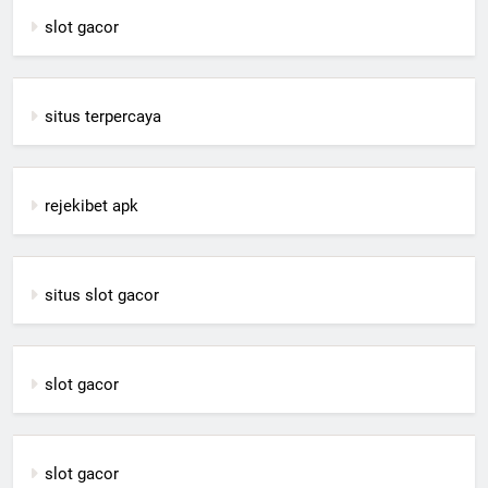
slot gacor
situs terpercaya
rejekibet apk
situs slot gacor
slot gacor
slot gacor