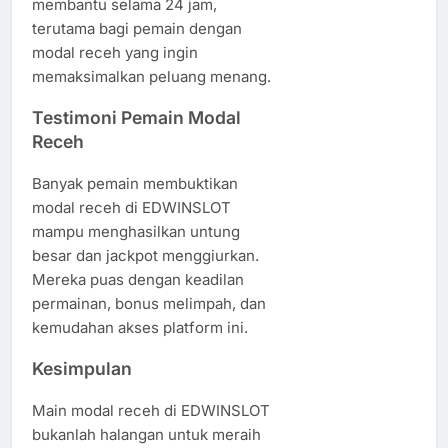
membantu selama 24 jam,
terutama bagi pemain dengan
modal receh yang ingin
memaksimalkan peluang menang.
Testimoni Pemain Modal
Receh
Banyak pemain membuktikan
modal receh di EDWINSLOT
mampu menghasilkan untung
besar dan jackpot menggiurkan.
Mereka puas dengan keadilan
permainan, bonus melimpah, dan
kemudahan akses platform ini.
Kesimpulan
Main modal receh di EDWINSLOT
bukanlah halangan untuk meraih