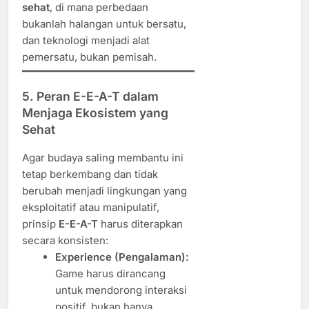
sehat
, di mana perbedaan
bukanlah halangan untuk bersatu,
dan teknologi menjadi alat
pemersatu, bukan pemisah.
5.
Peran E-E-A-T dalam
Menjaga Ekosistem yang
Sehat
Agar budaya saling membantu ini
tetap berkembang dan tidak
berubah menjadi lingkungan yang
eksploitatif atau manipulatif,
prinsip
E-E-A-T
harus diterapkan
secara konsisten:
Experience (Pengalaman):
Game harus dirancang
untuk mendorong interaksi
positif, bukan hanya