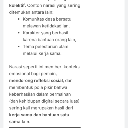
kolektif
. Contoh narasi yang sering
ditemukan antara lain:
Komunitas desa bersatu
melawan ketidakadilan,
Karakter yang berhasil
karena bantuan orang lain,
Tema pelestarian alam
melalui kerja sama.
Narasi seperti ini memberi konteks
emosional bagi pemain,
mendorong refleksi sosial
, dan
membentuk pola pikir bahwa
keberhasilan dalam permainan
(dan kehidupan digital secara luas)
sering kali merupakan hasil dari
kerja sama dan bantuan satu
sama lain.