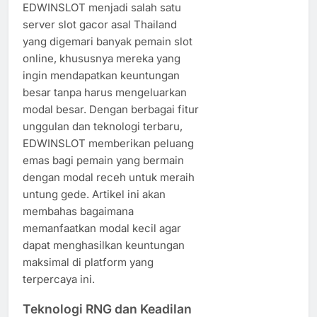
EDWINSLOT menjadi salah satu
server slot gacor asal Thailand
yang digemari banyak pemain slot
online, khususnya mereka yang
ingin mendapatkan keuntungan
besar tanpa harus mengeluarkan
modal besar. Dengan berbagai fitur
unggulan dan teknologi terbaru,
EDWINSLOT memberikan peluang
emas bagi pemain yang bermain
dengan modal receh untuk meraih
untung gede. Artikel ini akan
membahas bagaimana
memanfaatkan modal kecil agar
dapat menghasilkan keuntungan
maksimal di platform yang
terpercaya ini.
Teknologi RNG dan Keadilan