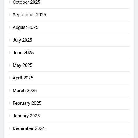
October 2025
September 2025
August 2025
July 2025
June 2025
May 2025
April 2025
March 2025
February 2025
January 2025
December 2024