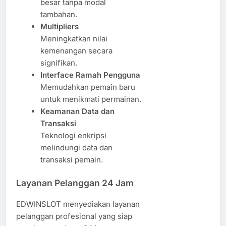
besar tanpa modal
tambahan.
Multipliers
Meningkatkan nilai
kemenangan secara
signifikan.
Interface Ramah Pengguna
Memudahkan pemain baru
untuk menikmati permainan.
Keamanan Data dan
Transaksi
Teknologi enkripsi
melindungi data dan
transaksi pemain.
Layanan Pelanggan 24 Jam
EDWINSLOT menyediakan layanan
pelanggan profesional yang siap