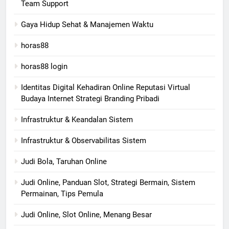
Team Support
Gaya Hidup Sehat & Manajemen Waktu
horas88
horas88 login
Identitas Digital Kehadiran Online Reputasi Virtual
Budaya Internet Strategi Branding Pribadi
Infrastruktur & Keandalan Sistem
Infrastruktur & Observabilitas Sistem
Judi Bola, Taruhan Online
Judi Online, Panduan Slot, Strategi Bermain, Sistem
Permainan, Tips Pemula
Judi Online, Slot Online, Menang Besar