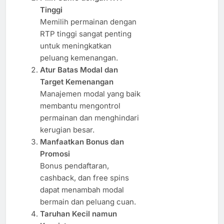
Tinggi
Memilih permainan dengan
RTP tinggi sangat penting
untuk meningkatkan
peluang kemenangan.
Atur Batas Modal dan
Target Kemenangan
Manajemen modal yang baik
membantu mengontrol
permainan dan menghindari
kerugian besar.
Manfaatkan Bonus dan
Promosi
Bonus pendaftaran,
cashback, dan free spins
dapat menambah modal
bermain dan peluang cuan.
Taruhan Kecil namun