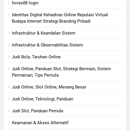
horas88 login
Identitas Digital Kehadiran Online Reputasi Virtual
Budaya Internet Strategi Branding Pribadi
Infrastruktur & Keandalan Sistem
Infrastruktur & Observabilitas Sistem
Judi Bola, Taruhan Online
Judi Online, Panduan Slot, Strategi Bermain, Sistem
Permainan, Tips Pemula
Judi Online, Slot Online, Menang Besar
Judi Online, Teknologi, Panduan
Judi Slot, Panduan Pemula
Keamanan & Akses Alternatif