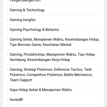
Pengembangan Diri
Gaming & Technology
Gaming Insights
Gaming Psychology & Behavior
Gaming Sehat, Manajemen Waktu, Keseimbangan Hidup,
Tips Bermain Game, Kesehatan Mental
Gaming, Produktivitas, Manajemen Waktu, Tips Hidup
Seimbang, Keseimbangan Kerja-Hidup
Gaming, Strategi Pokémon, Defensive Tactics, Tank
Pokémon, Competitive Pokémon, Battle Mechanics,
Team Support
Gaya Hidup Sehat & Manajemen Waktu
horas88