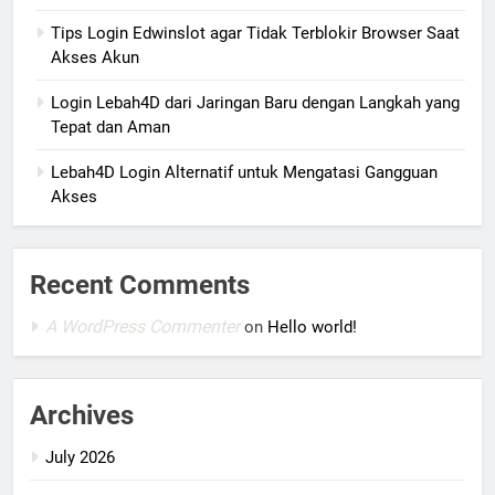
Tips Login Edwinslot agar Tidak Terblokir Browser Saat
Akses Akun
Login Lebah4D dari Jaringan Baru dengan Langkah yang
Tepat dan Aman
Lebah4D Login Alternatif untuk Mengatasi Gangguan
Akses
Recent Comments
A WordPress Commenter
on
Hello world!
Archives
July 2026