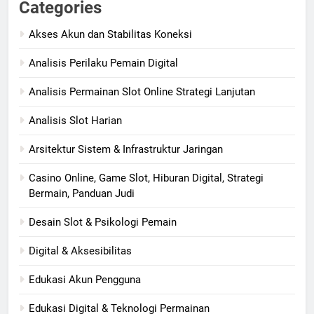
Categories
Akses Akun dan Stabilitas Koneksi
Analisis Perilaku Pemain Digital
Analisis Permainan Slot Online Strategi Lanjutan
Analisis Slot Harian
Arsitektur Sistem & Infrastruktur Jaringan
Casino Online, Game Slot, Hiburan Digital, Strategi
Bermain, Panduan Judi
Desain Slot & Psikologi Pemain
Digital & Aksesibilitas
Edukasi Akun Pengguna
Edukasi Digital & Teknologi Permainan