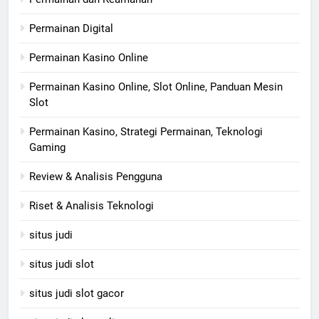
Permainan Digital
Permainan Kasino Online
Permainan Kasino Online, Slot Online, Panduan Mesin
Slot
Permainan Kasino, Strategi Permainan, Teknologi
Gaming
Review & Analisis Pengguna
Riset & Analisis Teknologi
situs judi
situs judi slot
situs judi slot gacor