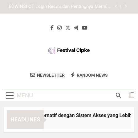
Skip
Tips Login Edwinslot agar Tidak Terblokir
to
Browser Saat Akses Akun
content
Login Lebah4D dari Jaringan Baru dengan
Langkah yang Tepat dan Aman
TIARA4D Link Alternatif dengan Sistem Akses
yang Lebih Praktis
EDWINSLOT Login Resmi dan Pentingnya Memilih
Jalur Akses yang Tepat
Tips Login Edwinslot agar Tidak Terblokir
Browser Saat Akses Akun
Festival Cipke
Ikuti Festival Cipke Untuk Pengalaman Seni
Login Lebah4D dari Jaringan Baru dengan
NEWSLETTER
RANDOM NEWS
Langkah yang Tepat dan Aman
Dan Budaya Yang Menarik.
MENU
ARA4D Link Alternatif dengan Sistem Akses yang Lebih Prakti
HEADLINES
Weeks Ago