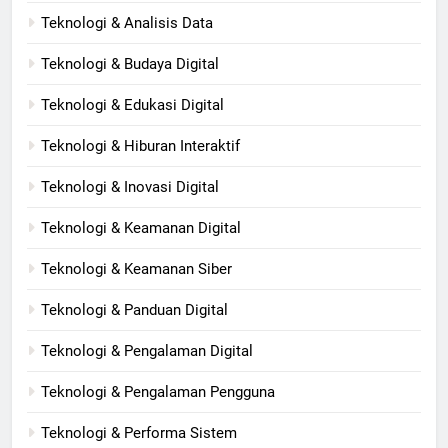
Teknologi & Analisis Data
Teknologi & Budaya Digital
Teknologi & Edukasi Digital
Teknologi & Hiburan Interaktif
Teknologi & Inovasi Digital
Teknologi & Keamanan Digital
Teknologi & Keamanan Siber
Teknologi & Panduan Digital
Teknologi & Pengalaman Digital
Teknologi & Pengalaman Pengguna
Teknologi & Performa Sistem