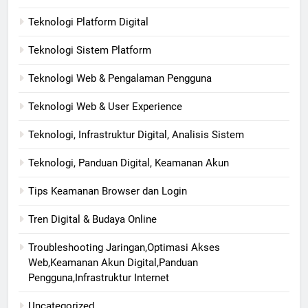
Teknologi Platform Digital
Teknologi Sistem Platform
Teknologi Web & Pengalaman Pengguna
Teknologi Web & User Experience
Teknologi, Infrastruktur Digital, Analisis Sistem
Teknologi, Panduan Digital, Keamanan Akun
Tips Keamanan Browser dan Login
Tren Digital & Budaya Online
Troubleshooting Jaringan,Optimasi Akses
Web,Keamanan Akun Digital,Panduan
Pengguna,Infrastruktur Internet
Uncategorized