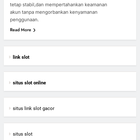
tetap stabil,dan mempertahankan keamanan
akun tanpa mengorbankan kenyamanan
penggunaan.
Read More
link slot
situs slot online
situs link slot gacor
situs slot