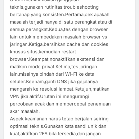
teknis,gunakan rutinitas troubleshooting
bertahap yang konsisten.Pertama,cek apakah
masalah terjadi hanya di satu perangkat atau di
semua perangkat.Kedua,tes dengan browser
lain untuk membedakan masalah browser vs
jaringan.Ketiga,bersihkan cache dan cookies
khusus situs,kemudian restart
browser.Keempat,nonaktifkan ekstensi dan
matikan mode privat.Kelima,tes jaringan
lain,misalnya pindah dari Wi-Fi ke data
seluler.Keenam,ganti DNS jika gejalanya
mengarah ke resolusi lambat.Ketujuh,matikan
VPN jika aktif.Urutan ini mengurangi
percobaan acak dan mempercepat penemuan
akar masalah.
Aspek keamanan harus tetap berjalan seiring
optimasi teknis.Gunakan kata sandi unik dan
kuat,aktifkan 2FA bila tersedia,dan jangan