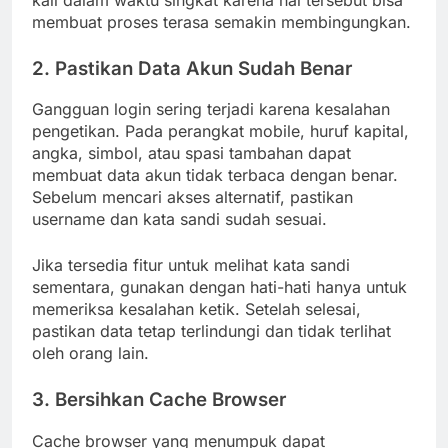
membuat proses terasa semakin membingungkan.
2. Pastikan Data Akun Sudah Benar
Gangguan login sering terjadi karena kesalahan
pengetikan. Pada perangkat mobile, huruf kapital,
angka, simbol, atau spasi tambahan dapat
membuat data akun tidak terbaca dengan benar.
Sebelum mencari akses alternatif, pastikan
username dan kata sandi sudah sesuai.
Jika tersedia fitur untuk melihat kata sandi
sementara, gunakan dengan hati-hati hanya untuk
memeriksa kesalahan ketik. Setelah selesai,
pastikan data tetap terlindungi dan tidak terlihat
oleh orang lain.
3. Bersihkan Cache Browser
Cache browser yang menumpuk dapat