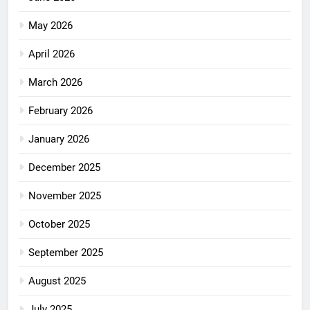
May 2026
April 2026
March 2026
February 2026
January 2026
December 2025
November 2025
October 2025
September 2025
August 2025
July 2025