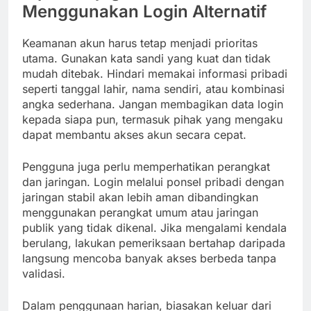
Menggunakan Login Alternatif
Keamanan akun harus tetap menjadi prioritas
utama. Gunakan kata sandi yang kuat dan tidak
mudah ditebak. Hindari memakai informasi pribadi
seperti tanggal lahir, nama sendiri, atau kombinasi
angka sederhana. Jangan membagikan data login
kepada siapa pun, termasuk pihak yang mengaku
dapat membantu akses akun secara cepat.
Pengguna juga perlu memperhatikan perangkat
dan jaringan. Login melalui ponsel pribadi dengan
jaringan stabil akan lebih aman dibandingkan
menggunakan perangkat umum atau jaringan
publik yang tidak dikenal. Jika mengalami kendala
berulang, lakukan pemeriksaan bertahap daripada
langsung mencoba banyak akses berbeda tanpa
validasi.
Dalam penggunaan harian, biasakan keluar dari