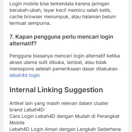
Login mobile bisa terkendala karena jaringan
berubah-ubah, layar kecil memicu salah ketik,
cache browser menumpuk, atau halaman belum
termuat sempurna.
7. Kapan pengguna perlu mencari login
alternatif?
Pengguna biasanya mencari login alternatif ketika
akses utama sulit dibuka, lambat, atau tidak
merespons setelah pemeriksaan dasar dilakukan.
lebah4d login
Internal Linking Suggestion
Artikel lain yang masih relevan dalam cluster
brand Lebah4D:
Cara Login Lebah4D dengan Mudah di Perangkat
Mobile
Lebah4D Login Aman dengan Langkah Sederhana