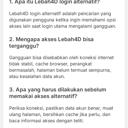
1. Apa itu Lebah4D login alternatif?
Lebah4D login alternatif adalah pencarian yang
digunakan pengguna ketika ingin memahami opsi
akses lain saat login utama mengalami gangguan.
2. Mengapa akses Lebah4D bisa
terganggu?
Gangguan bisa disebabkan oleh koneksi internet
tidak stabil, cache browser, perangkat
bermasalah, halaman belum termuat sempurna,
atau kesalahan data akun.
3. Apa yang harus dilakukan sebelum
memakai akses alternatif?
Periksa koneksi, pastikan data akun benar, muat
ulang halaman, bersihkan cache jika perlu, dan
baca informasi akses dengan teliti.