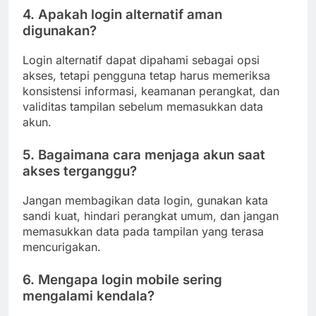
4. Apakah login alternatif aman
digunakan?
Login alternatif dapat dipahami sebagai opsi
akses, tetapi pengguna tetap harus memeriksa
konsistensi informasi, keamanan perangkat, dan
validitas tampilan sebelum memasukkan data
akun.
5. Bagaimana cara menjaga akun saat
akses terganggu?
Jangan membagikan data login, gunakan kata
sandi kuat, hindari perangkat umum, dan jangan
memasukkan data pada tampilan yang terasa
mencurigakan.
6. Mengapa login mobile sering
mengalami kendala?