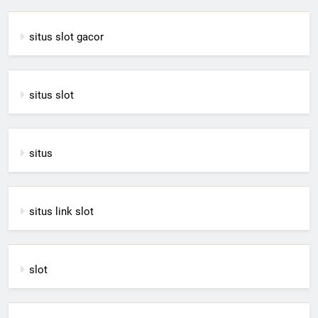
situs slot gacor
situs slot
situs
situs link slot
slot