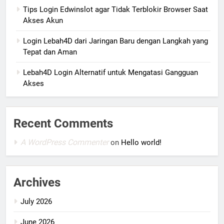
Tips Login Edwinslot agar Tidak Terblokir Browser Saat
Akses Akun
Login Lebah4D dari Jaringan Baru dengan Langkah yang
Tepat dan Aman
Lebah4D Login Alternatif untuk Mengatasi Gangguan
Akses
Recent Comments
A WordPress Commenter
on
Hello world!
Archives
July 2026
June 2026