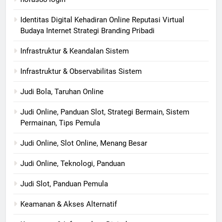
Identitas Digital Kehadiran Online Reputasi Virtual
Budaya Internet Strategi Branding Pribadi
Infrastruktur & Keandalan Sistem
Infrastruktur & Observabilitas Sistem
Judi Bola, Taruhan Online
Judi Online, Panduan Slot, Strategi Bermain, Sistem
Permainan, Tips Pemula
Judi Online, Slot Online, Menang Besar
Judi Online, Teknologi, Panduan
Judi Slot, Panduan Pemula
Keamanan & Akses Alternatif