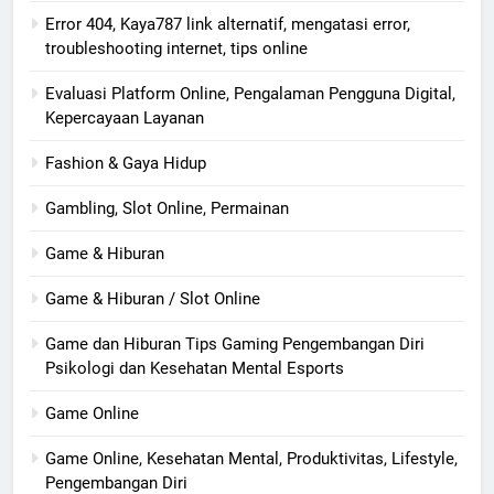
Error 404, Kaya787 link alternatif, mengatasi error,
troubleshooting internet, tips online
Evaluasi Platform Online, Pengalaman Pengguna Digital,
Kepercayaan Layanan
Fashion & Gaya Hidup
Gambling, Slot Online, Permainan
Game & Hiburan
Game & Hiburan / Slot Online
Game dan Hiburan Tips Gaming Pengembangan Diri
Psikologi dan Kesehatan Mental Esports
Game Online
Game Online, Kesehatan Mental, Produktivitas, Lifestyle,
Pengembangan Diri