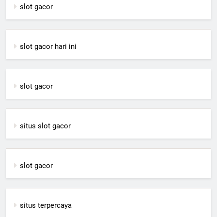
slot gacor
slot gacor hari ini
slot gacor
situs slot gacor
slot gacor
situs terpercaya