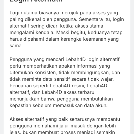
Login utama biasanya merujuk pada akses yang
paling dikenal oleh pengguna. Sementara itu, login
alternatif sering dicari ketika akses utama
mengalami kendala. Meski begitu, keduanya tetap
harus dipahami dalam kerangka keamanan yang
sama.
Pengguna yang mencari Lebah4D login alternatif
perlu memperhatikan apakah informasi yang
ditemukan konsisten, tidak membingungkan, dan
tidak meminta data sensitif secara tidak wajar.
Pencarian seperti Lebah4D resmi, Lebah4D
alternatif, dan Lebah4D akses terbaru
menunjukkan bahwa pengguna membutuhkan
kepastian sebelum memasukkan data akun.
Akses alternatif yang baik seharusnya membantu
pengguna memahami jalur masuk dengan lebih
jelas, bukan membuat proses menjadi semakin