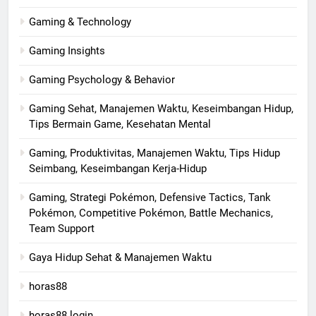
Gaming & Technology
Gaming Insights
Gaming Psychology & Behavior
Gaming Sehat, Manajemen Waktu, Keseimbangan Hidup,
Tips Bermain Game, Kesehatan Mental
Gaming, Produktivitas, Manajemen Waktu, Tips Hidup
Seimbang, Keseimbangan Kerja-Hidup
Gaming, Strategi Pokémon, Defensive Tactics, Tank
Pokémon, Competitive Pokémon, Battle Mechanics,
Team Support
Gaya Hidup Sehat & Manajemen Waktu
horas88
horas88 login