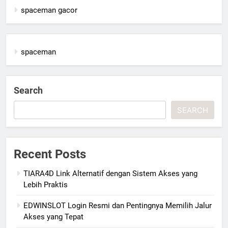
spaceman gacor
spaceman
Search
SEARCH
Recent Posts
TIARA4D Link Alternatif dengan Sistem Akses yang
Lebih Praktis
EDWINSLOT Login Resmi dan Pentingnya Memilih Jalur
Akses yang Tepat