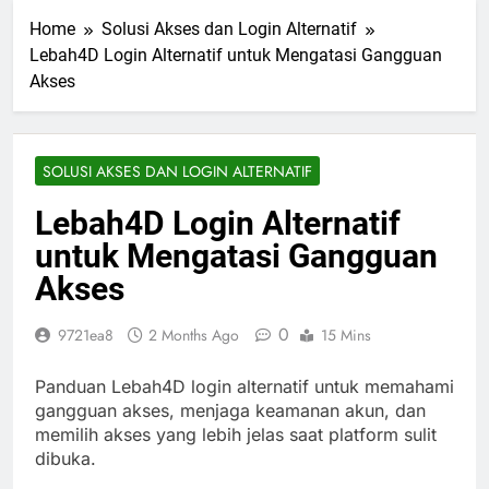
Home
Solusi Akses dan Login Alternatif
Lebah4D Login Alternatif untuk Mengatasi Gangguan
Akses
SOLUSI AKSES DAN LOGIN ALTERNATIF
Lebah4D Login Alternatif
untuk Mengatasi Gangguan
Akses
0
9721ea8
2 Months Ago
15 Mins
Panduan Lebah4D login alternatif untuk memahami
gangguan akses, menjaga keamanan akun, dan
memilih akses yang lebih jelas saat platform sulit
dibuka.