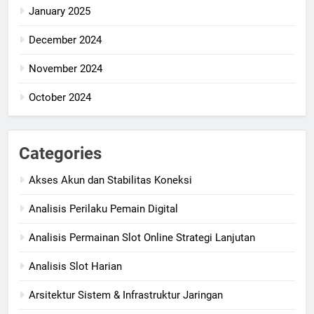
January 2025
December 2024
November 2024
October 2024
Categories
Akses Akun dan Stabilitas Koneksi
Analisis Perilaku Pemain Digital
Analisis Permainan Slot Online Strategi Lanjutan
Analisis Slot Harian
Arsitektur Sistem & Infrastruktur Jaringan