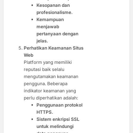
Kesopanan dan
profesionalisme.
Kemampuan
menjawab
pertanyaan dengan
jelas.
Perhatikan Keamanan Situs
Web
Platform yang memiliki
reputasi baik selalu
mengutamakan keamanan
pengguna. Beberapa
indikator keamanan yang
perlu diperhatikan adalah:
Penggunaan protokol
HTTPS.
Sistem enkripsi SSL
untuk melindungi