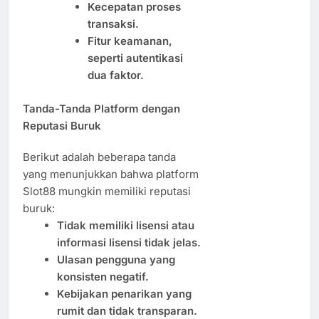
Kecepatan proses
transaksi.
Fitur keamanan,
seperti autentikasi
dua faktor.
Tanda-Tanda Platform dengan
Reputasi Buruk
Berikut adalah beberapa tanda
yang menunjukkan bahwa platform
Slot88 mungkin memiliki reputasi
buruk:
Tidak memiliki lisensi atau
informasi lisensi tidak jelas.
Ulasan pengguna yang
konsisten negatif.
Kebijakan penarikan yang
rumit dan tidak transparan.