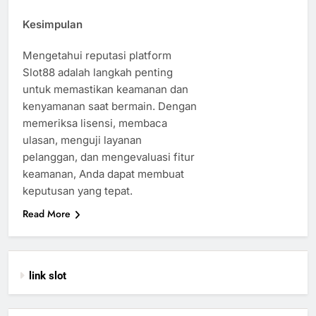
Kesimpulan
Mengetahui reputasi platform
Slot88 adalah langkah penting
untuk memastikan keamanan dan
kenyamanan saat bermain. Dengan
memeriksa lisensi, membaca
ulasan, menguji layanan
pelanggan, dan mengevaluasi fitur
keamanan, Anda dapat membuat
keputusan yang tepat.
Read More
link slot