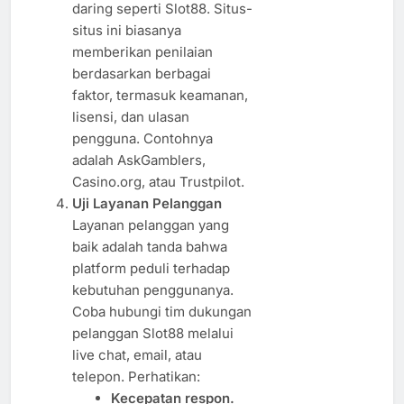
daring seperti Slot88. Situs-
situs ini biasanya
memberikan penilaian
berdasarkan berbagai
faktor, termasuk keamanan,
lisensi, dan ulasan
pengguna. Contohnya
adalah AskGamblers,
Casino.org, atau Trustpilot.
Uji Layanan Pelanggan
Layanan pelanggan yang
baik adalah tanda bahwa
platform peduli terhadap
kebutuhan penggunanya.
Coba hubungi tim dukungan
pelanggan Slot88 melalui
live chat, email, atau
telepon. Perhatikan:
Kecepatan respon.