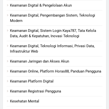
Keamanan Digital & Pengelolaan Akun
Keamanan Digital, Pengembangan Sistem, Teknologi
Modern
Keamanan Digital, Sistem Login Kaya787, Tata Kelola
Data, Audit & Kepatuhan, Inovasi Teknologi
Keamanan Digital, Teknologi Informasi, Privasi Data,
Infrastruktur Web
Keamanan Jaringan dan Akses Akun
Keamanan Online, Platform Horas88, Panduan Pengguna
Keamanan Platform Digital
Keamanan Registrasi Pengguna
Kesehatan Mental