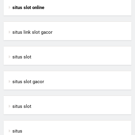
situs slot online
situs link slot gacor
situs slot
situs slot gacor
situs slot
situs