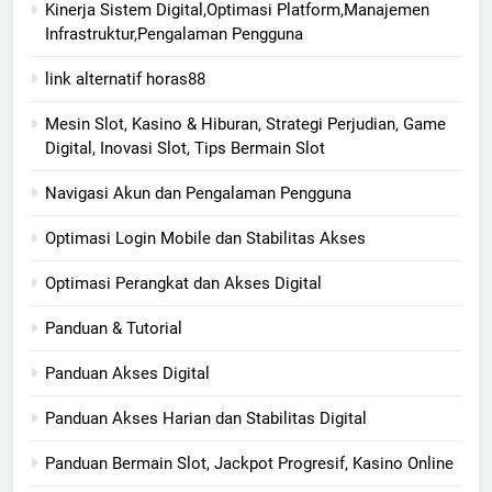
Kinerja Sistem Digital,Optimasi Platform,Manajemen
Infrastruktur,Pengalaman Pengguna
link alternatif horas88
Mesin Slot, Kasino & Hiburan, Strategi Perjudian, Game
Digital, Inovasi Slot, Tips Bermain Slot
Navigasi Akun dan Pengalaman Pengguna
Optimasi Login Mobile dan Stabilitas Akses
Optimasi Perangkat dan Akses Digital
Panduan & Tutorial
Panduan Akses Digital
Panduan Akses Harian dan Stabilitas Digital
Panduan Bermain Slot, Jackpot Progresif, Kasino Online