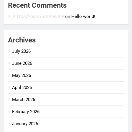
Recent Comments
A WordPress Commenter
on
Hello world!
Archives
July 2026
June 2026
May 2026
April 2026
March 2026
February 2026
January 2026