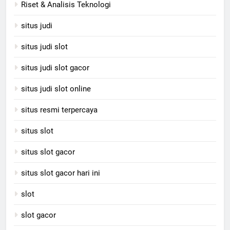
Riset & Analisis Teknologi
situs judi
situs judi slot
situs judi slot gacor
situs judi slot online
situs resmi terpercaya
situs slot
situs slot gacor
situs slot gacor hari ini
slot
slot gacor