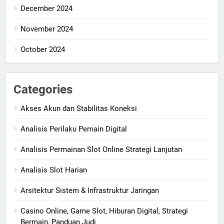
December 2024
November 2024
October 2024
Categories
Akses Akun dan Stabilitas Koneksi
Analisis Perilaku Pemain Digital
Analisis Permainan Slot Online Strategi Lanjutan
Analisis Slot Harian
Arsitektur Sistem & Infrastruktur Jaringan
Casino Online, Game Slot, Hiburan Digital, Strategi
Bermain, Panduan Judi