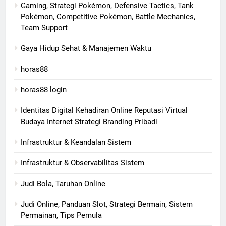
Gaming, Strategi Pokémon, Defensive Tactics, Tank
Pokémon, Competitive Pokémon, Battle Mechanics,
Team Support
Gaya Hidup Sehat & Manajemen Waktu
horas88
horas88 login
Identitas Digital Kehadiran Online Reputasi Virtual
Budaya Internet Strategi Branding Pribadi
Infrastruktur & Keandalan Sistem
Infrastruktur & Observabilitas Sistem
Judi Bola, Taruhan Online
Judi Online, Panduan Slot, Strategi Bermain, Sistem
Permainan, Tips Pemula