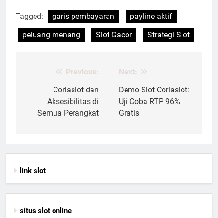
Tagged:
garis pembayaran
payline aktif
peluang menang
Slot Gacor
Strategi Slot
Previous:
Next:
Post
navigation
Corlaslot dan
Demo Slot Corlaslot:
Aksesibilitas di
Uji Coba RTP 96%
Semua Perangkat
Gratis
link slot
situs slot online