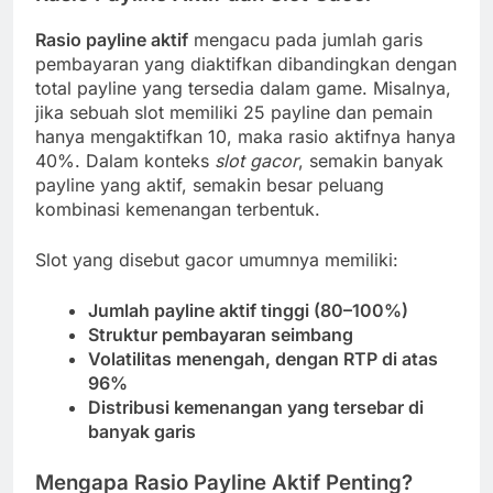
Rasio payline aktif
mengacu pada jumlah garis
pembayaran yang diaktifkan dibandingkan dengan
total payline yang tersedia dalam game. Misalnya,
jika sebuah slot memiliki 25 payline dan pemain
hanya mengaktifkan 10, maka rasio aktifnya hanya
40%. Dalam konteks
slot gacor
, semakin banyak
payline yang aktif, semakin besar peluang
kombinasi kemenangan terbentuk.
Slot yang disebut gacor umumnya memiliki:
Jumlah payline aktif tinggi (80–100%)
Struktur pembayaran seimbang
Volatilitas menengah, dengan RTP di atas
96%
Distribusi kemenangan yang tersebar di
banyak garis
Mengapa Rasio Payline Aktif Penting?