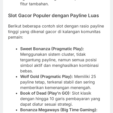
fitur tambahan.
Slot Gacor Populer dengan Payline Luas
Berikut beberapa contoh slot dengan rasio payline
tinggi yang dikenal gacor di kalangan komunitas
pemain:
Sweet Bonanza (Pragmatic Play):
Menggunakan sistem cluster, tidak
tergantung payline, namun semua posisi
simbol aktif dan menghasilkan kombinasi
bebas.
Wolf Gold (Pragmatic Play):
Memiliki 25
payline tetap, terkenal stabil dan sering
memberikan kemenangan menengah.
Book of Dead (Play’n GO):
Slot klasik
dengan hingga 10 garis pembayaran yang
dapat diatur sesuai strategi.
Bonanza Megaways (Big Time Gaming):