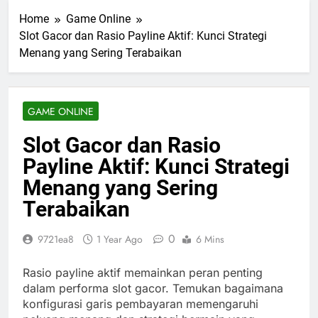
Home
Game Online
Slot Gacor dan Rasio Payline Aktif: Kunci Strategi
Menang yang Sering Terabaikan
GAME ONLINE
Slot Gacor dan Rasio
Payline Aktif: Kunci Strategi
Menang yang Sering
Terabaikan
0
9721ea8
1 Year Ago
6 Mins
Rasio payline aktif memainkan peran penting
dalam performa slot gacor. Temukan bagaimana
konfigurasi garis pembayaran memengaruhi