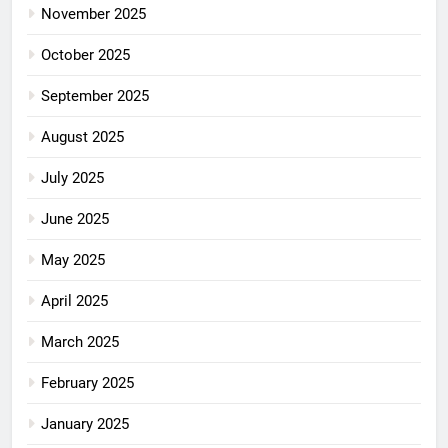
November 2025
October 2025
September 2025
August 2025
July 2025
June 2025
May 2025
April 2025
March 2025
February 2025
January 2025