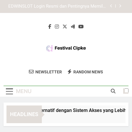
Skip
Tips Login Edwinslot agar Tidak Terblokir
to
Browser Saat Akses Akun
content
Login Lebah4D dari Jaringan Baru dengan
Langkah yang Tepat dan Aman
TIARA4D Link Alternatif dengan Sistem Akses
yang Lebih Praktis
EDWINSLOT Login Resmi dan Pentingnya Memilih
Jalur Akses yang Tepat
Tips Login Edwinslot agar Tidak Terblokir
Browser Saat Akses Akun
Festival Cipke
Ikuti Festival Cipke Untuk Pengalaman Seni
Login Lebah4D dari Jaringan Baru dengan
NEWSLETTER
RANDOM NEWS
Langkah yang Tepat dan Aman
Dan Budaya Yang Menarik.
MENU
ARA4D Link Alternatif dengan Sistem Akses yang Lebih Prakti
HEADLINES
Weeks Ago