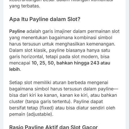
yang terbatas.
Apa Itu Payline dalam Slot?
Payline
adalah garis imajiner dalam permainan slot
yang menentukan bagaimana kombinasi simbol
harus tersusun untuk menghasilkan kemenangan.
Dalam slot klasik, payline biasanya hanya satu
garis horizontal, tetapi pada slot modern, bisa
mencapai
10, 25, 50, bahkan hingga 243 atau
lebih
.
Setiap slot memiliki aturan berbeda mengenai
bagaimana simbol harus tersusun dalam payline—
bisa dari kiri ke kanan, kanan ke kiri, atau bahkan
cluster (tanpa garis tertentu). Payline dapat
bersifat tetap (fixed) atau bisa diatur sendiri oleh
pemain (adjustable).
Rasio Payline Aktif dan Slot Gacor