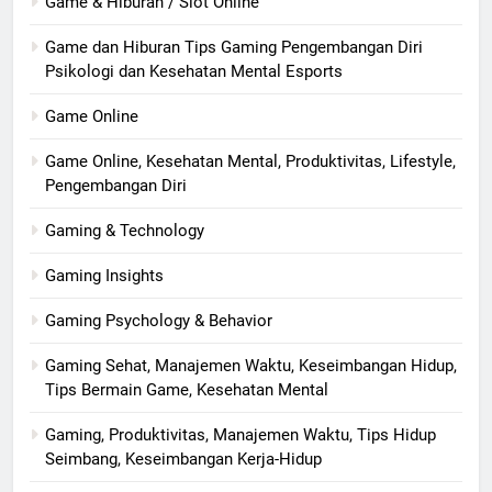
Game & Hiburan / Slot Online
Game dan Hiburan Tips Gaming Pengembangan Diri
Psikologi dan Kesehatan Mental Esports
Game Online
Game Online, Kesehatan Mental, Produktivitas, Lifestyle,
Pengembangan Diri
Gaming & Technology
Gaming Insights
Gaming Psychology & Behavior
Gaming Sehat, Manajemen Waktu, Keseimbangan Hidup,
Tips Bermain Game, Kesehatan Mental
Gaming, Produktivitas, Manajemen Waktu, Tips Hidup
Seimbang, Keseimbangan Kerja-Hidup