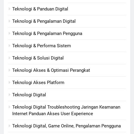
Teknologi & Panduan Digital
Teknologi & Pengalaman Digital
Teknologi & Pengalaman Pengguna
Teknologi & Performa Sistem
Teknologi & Solusi Digital
Teknologi Akses & Optimasi Perangkat
Teknologi Akses Platform
Teknologi Digital
Teknologi Digital Troubleshooting Jaringan Keamanan
Internet Panduan Akses User Experience
Teknologi Digital, Game Online, Pengalaman Pengguna