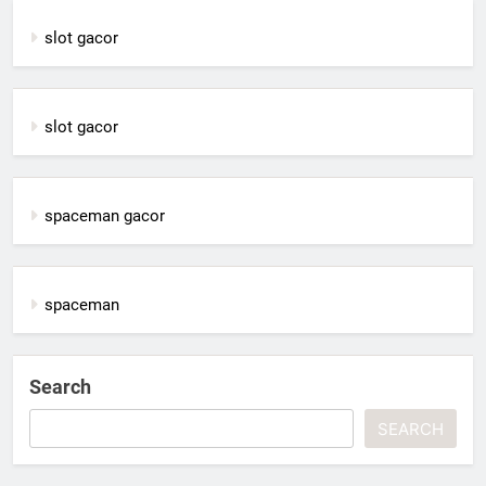
slot gacor
slot gacor
spaceman gacor
spaceman
Search
SEARCH