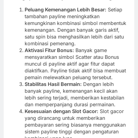
Peluang Kemenangan Lebih Besar:
Setiap
tambahan payline meningkatkan
kemungkinan kombinasi simbol membentuk
kemenangan. Dengan banyak garis aktif,
satu spin bisa menghasilkan lebih dari satu
kombinasi pemenang.
Aktivasi Fitur Bonus:
Banyak game
mensyaratkan simbol Scatter atau Bonus
muncul di payline aktif agar fitur dapat
diaktifkan. Payline tidak aktif bisa membuat
pemain melewatkan peluang tersebut.
Stabilitas Hasil Bermain:
Dengan lebih
banyak payline, kemenangan kecil akan
lebih sering terjadi, memberikan kestabilan
dan memperpanjang durasi permainan.
Kesesuaian dengan Slot Gacor:
Slot gacor
yang dirancang untuk memberikan
pembayaran sering biasanya menggunakan
sistem payline tinggi dengan pengaturan