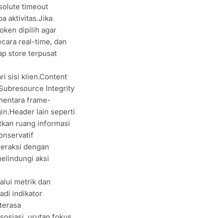
solute timeout
a aktivitas.Jika
ken dipilih agar
cara real-time, dan
ap store terpusat
 sisi klien.Content
Subresource Integrity
ementara frame-
n.Header lain seperti
kan ruang informasi
onservatif
teraksi dengan
elindungi aksi
lalui metrik dan
di indikator
terasa
sosiasi, urutan fokus