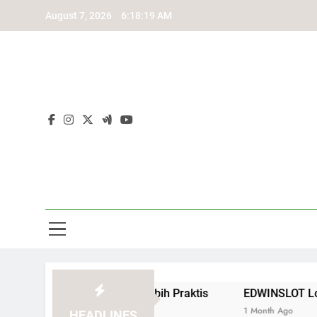
Skip
August 7, 2026
6:18:20 AM
to
content
Fes
Ikuti Fest
Sistem Akses yang Lebih Praktis
EDWINSLOT Login Resmi
1 Month Ago
HEADLINES