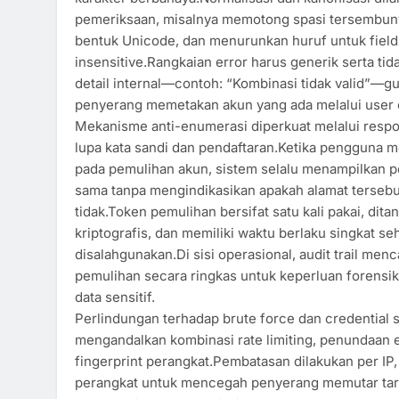
pemeriksaan, misalnya memotong spasi tersembu
bentuk Unicode, dan menurunkan huruf untuk field
insensitive.Rangkaian error harus generik serta t
detail internal—contoh: “Kombinasi tidak valid”—
penyerang memetakan akun yang ada melalui user 
Mekanisme anti-enumerasi diperkuat melalui respo
lupa kata sandi dan pendaftaran.Ketika pengguna 
pada pemulihan akun, sistem selalu menampilkan p
sama tanpa mengindikasikan apakah alamat tersebut
tidak.Token pemulihan bersifat satu kali pakai, dit
kriptografis, dan memiliki waktu berlaku singkat seh
disalahgunakan.Di sisi operasional, audit trail men
pemulihan secara ringkas untuk keperluan forensi
data sensitif.
Perlindungan terhadap brute force dan credential s
mengandalkan kombinasi rate limiting, penundaan e
fingerprint perangkat.Pembatasan dilakukan per IP,
perangkat untuk mencegah penyerang memutar targ