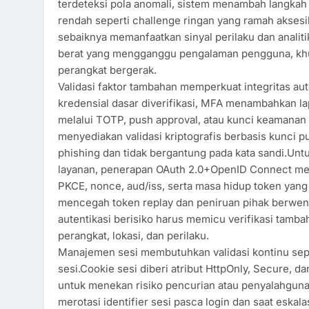
terdeteksi pola anomali, sistem menambah langkah v
rendah seperti challenge ringan yang ramah aksesibi
sebaiknya memanfaatkan sinyal perilaku dan anali
berat yang mengganggu pengalaman pengguna, kh
perangkat bergerak.
Validasi faktor tambahan memperkuat integritas aut
kredensial dasar diverifikasi, MFA menambahkan lap
melalui TOTP, push approval, atau kunci keamana
menyediakan validasi kriptografis berbasis kunci p
phishing dan tidak bergantung pada kata sandi.Untuk
layanan, penerapan OAuth 2.0+OpenID Connect me
PKCE, nonce, aud/iss, serta masa hidup token yang
mencegah token replay dan peniruan pihak berwen
autentikasi berisiko harus memicu verifikasi tamba
perangkat, lokasi, dan perilaku.
Manajemen sesi membutuhkan validasi kontinu sep
sesi.Cookie sesi diberi atribut HttpOnly, Secure, d
untuk menekan risiko pencurian atau penyalahgunaa
merotasi identifier sesi pasca login dan saat eskal