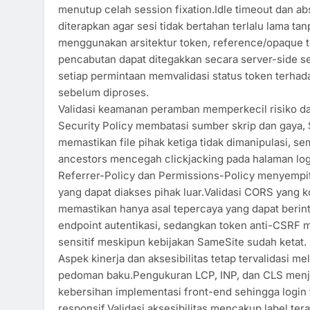
menutup celah session fixation.Idle timeout dan ab
diterapkan agar sesi tidak bertahan terlalu lama tanp
menggunakan arsitektur token, reference/opaque to
pencabutan dapat ditegakkan secara server-side se
setiap permintaan memvalidasi status token terhad
sebelum diproses.
Validasi keamanan peramban memperkecil risiko dari
Security Policy membatasi sumber skrip dan gaya, 
memastikan file pihak ketiga tidak dimanipulasi, s
ancestors mencegah clickjacking pada halaman logi
Referrer-Policy dan Permissions-Policy menyempit
yang dapat diakses pihak luar.Validasi CORS yang k
memastikan hanya asal tepercaya yang dapat berin
endpoint autentikasi, sedangkan token anti-CSRF m
sensitif meskipun kebijakan SameSite sudah ketat.
Aspek kinerja dan aksesibilitas tetap tervalidasi me
pedoman baku.Pengukuran LCP, INP, dan CLS menja
kebersihan implementasi front-end sehingga login 
responsif.Validasi aksesibilitas mencakup label tera