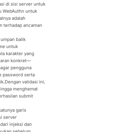
asi di sisi server untuk
tau WebAuthn untuk
alnya adalah
an terhadap ancaman
n umpan balik
ime untuk
la karakter yang
 saran konkret—
—agar pengguna
e password serta
k.Dengan validasi ini,
ehingga menghemat
erhasilan submit
satunya garis
si server
ari injeksi dan
akukan sebelum