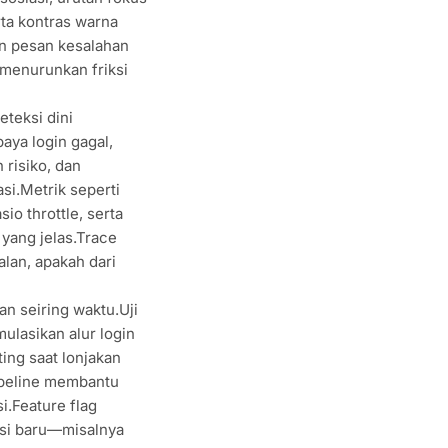
rta kontras warna
n pesan kesalahan
, menurunkan friksi
eteksi dini
aya login gagal,
 risiko, dan
si.Metrik seperti
sio throttle, serta
 yang jelas.Trace
an, apakah dari
n seiring waktu.Uji
mulasikan alur login
ting saat lonjakan
ipeline membantu
.Feature flag
asi baru—misalnya