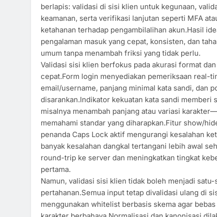
berlapis: validasi di sisi klien untuk kegunaan, valid
keamanan, serta verifikasi lanjutan seperti MFA a
ketahanan terhadap pengambilalihan akun.Hasil ide
pengalaman masuk yang cepat, konsisten, dan tah
umum tanpa menambah friksi yang tidak perlu.
Validasi sisi klien berfokus pada akurasi format da
cepat.Form login menyediakan pemeriksaan real-t
email/username, panjang minimal kata sandi, dan po
disarankan.Indikator kekuatan kata sandi memberi
misalnya menambah panjang atau variasi karakter
memahami standar yang diharapkan.Fitur show/hid
penanda Caps Lock aktif mengurangi kesalahan keti
banyak kesalahan dangkal tertangani lebih awal s
round-trip ke server dan meningkatkan tingkat keb
pertama.
Namun, validasi sisi klien tidak boleh menjadi satu-
pertahanan.Semua input tetap divalidasi ulang di si
menggunakan whitelist berbasis skema agar bebas d
karakter berbahaya.Normalisasi dan kanonisasi dil