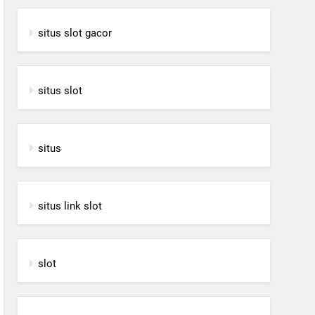
situs slot gacor
situs slot
situs
situs link slot
slot