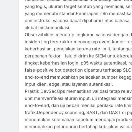
yang logis, ukuran target sentuh yang memadai, se
yang memenuhi standar.Penerapan i18n memastika
dan instruksi validasi dapat dipahami lintas bahasa
akibat miskomunikasi.
Observabilitas menutup lingkaran validasi dengan d
insiden.Log terstruktur menangkap event kunci—up
keberhasilan, penolakan karena rate limit, tantangan
perubahan faktor—lalu dikirim ke SIEM untuk korela
tingkat keberhasilan login, p95 waktu autentikasi, ra
false-positive bot detection dipantau terhadap SLO
end-to-end memudahkan pelacakan sumber kegagal
input klien, edge, atau layanan autentikasi.
Praktik DevSecOps memastikan validasi tetap releva
unit memverifikasi aturan input, uji integrasi mensi
end-to-end, dan uji beban menilai perilaku rate limi
trafik.Dependency scanning, SAST, dan DAST di p
menemukan kelemahan sebelum mencapai produksi
memudahkan peluncuran bertahap kebijakan valid