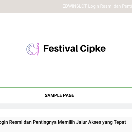
EDWINSLOT Login Resmi dan Pentin
Tips Login Edwinslot agar Ti
Login Lebah4D dari Jaringan Bar
TIARA4D Link Alternatif d
EDWINSLOT Login Resmi dan Pentin
Tips Login Edwinslot agar Ti
tival Cipke
ival Cipke Untuk Pengalaman Seni Dan Budaya Yang Menarik.
Login Lebah4D dari Jaringan Bar
SAMPLE PAGE
 dan Pentingnya Memilih Jalur Akses yang Tepat
Tips
2 Mon