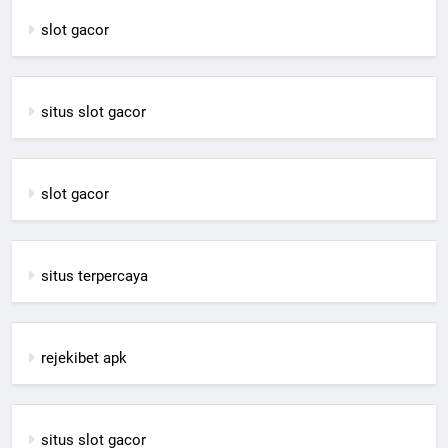
slot gacor
situs slot gacor
slot gacor
situs terpercaya
rejekibet apk
situs slot gacor