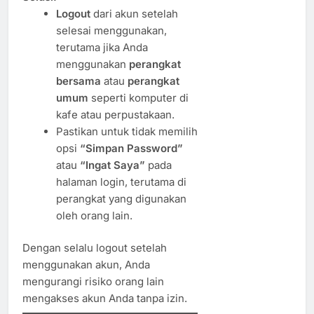
Logout
dari akun setelah
selesai menggunakan,
terutama jika Anda
menggunakan
perangkat
bersama
atau
perangkat
umum
seperti komputer di
kafe atau perpustakaan.
Pastikan untuk tidak memilih
opsi
“Simpan Password”
atau
“Ingat Saya”
pada
halaman login, terutama di
perangkat yang digunakan
oleh orang lain.
Dengan selalu logout setelah
menggunakan akun, Anda
mengurangi risiko orang lain
mengakses akun Anda tanpa izin.