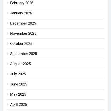
February 2026
January 2026
December 2025
November 2025
October 2025
September 2025
August 2025
July 2025
June 2025
May 2025
April 2025