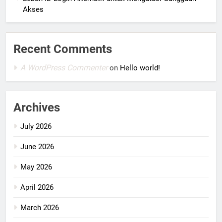
Akses
Recent Comments
A WordPress Commenter
on
Hello world!
Archives
July 2026
June 2026
May 2026
April 2026
March 2026