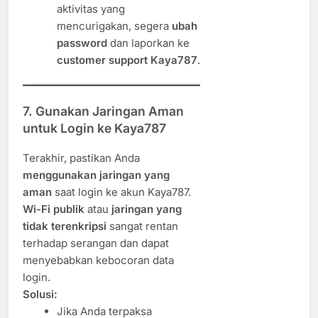
aktivitas yang
mencurigakan, segera
ubah
password
dan laporkan ke
customer support Kaya787
.
7. Gunakan Jaringan Aman
untuk Login ke Kaya787
Terakhir, pastikan Anda
menggunakan jaringan yang
aman
saat login ke akun Kaya787.
Wi-Fi publik
atau
jaringan yang
tidak terenkripsi
sangat rentan
terhadap serangan dan dapat
menyebabkan kebocoran data
login.
Solusi:
Jika Anda terpaksa