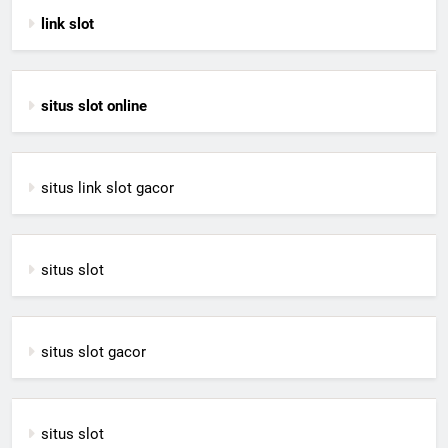
link slot
situs slot online
situs link slot gacor
situs slot
situs slot gacor
situs slot