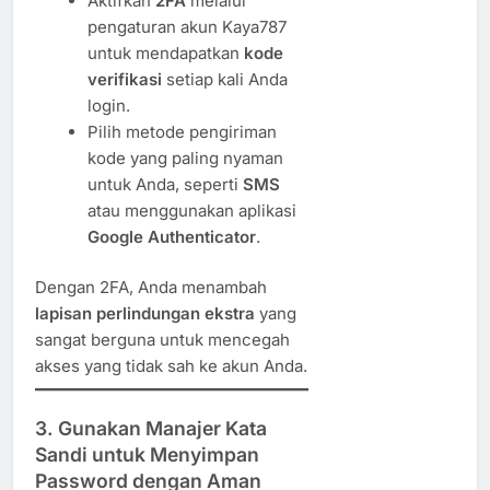
Aktifkan
2FA
melalui
pengaturan akun Kaya787
untuk mendapatkan
kode
verifikasi
setiap kali Anda
login.
Pilih metode pengiriman
kode yang paling nyaman
untuk Anda, seperti
SMS
atau menggunakan aplikasi
Google Authenticator
.
Dengan 2FA, Anda menambah
lapisan perlindungan ekstra
yang
sangat berguna untuk mencegah
akses yang tidak sah ke akun Anda.
3. Gunakan Manajer Kata
Sandi untuk Menyimpan
Password dengan Aman