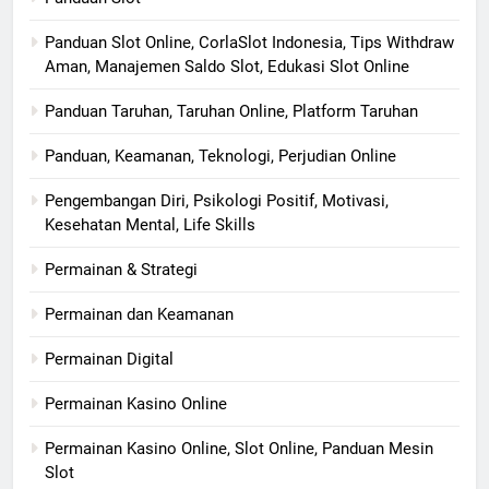
Panduan Slot Online, CorlaSlot Indonesia, Tips Withdraw
Aman, Manajemen Saldo Slot, Edukasi Slot Online
Panduan Taruhan, Taruhan Online, Platform Taruhan
Panduan, Keamanan, Teknologi, Perjudian Online
Pengembangan Diri, Psikologi Positif, Motivasi,
Kesehatan Mental, Life Skills
Permainan & Strategi
Permainan dan Keamanan
Permainan Digital
Permainan Kasino Online
Permainan Kasino Online, Slot Online, Panduan Mesin
Slot