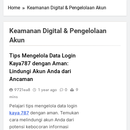
Home
Keamanan Digital & Pengelolaan Akun
Keamanan Digital & Pengelolaan
Akun
Tips Mengelola Data Login
Kaya787 dengan Aman:
Lindungi Akun Anda dari
Ancaman
9721ea8
1 year ago
0
9
mins
Pelajari tips mengelola data login
kaya 787
dengan aman. Temukan
cara melindungi akun Anda dari
potensi kebocoran informasi