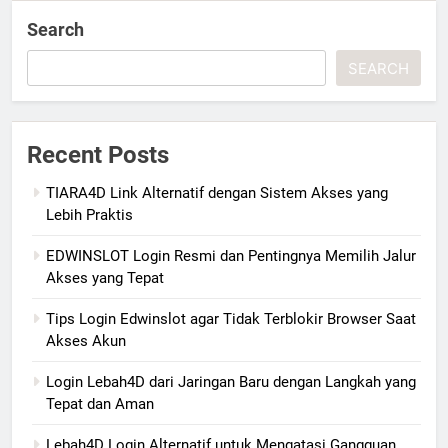
Search
SEARCH
Recent Posts
TIARA4D Link Alternatif dengan Sistem Akses yang
Lebih Praktis
EDWINSLOT Login Resmi dan Pentingnya Memilih Jalur
Akses yang Tepat
Tips Login Edwinslot agar Tidak Terblokir Browser Saat
Akses Akun
Login Lebah4D dari Jaringan Baru dengan Langkah yang
Tepat dan Aman
Lebah4D Login Alternatif untuk Mengatasi Gangguan