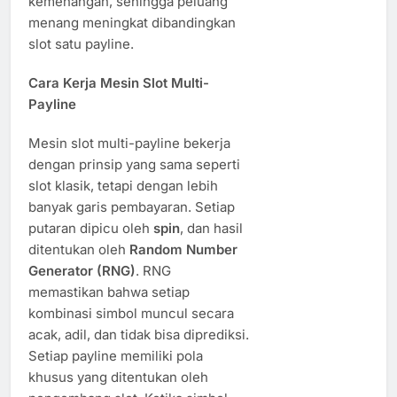
kemenangan, sehingga peluang
menang meningkat dibandingkan
slot satu payline.
Cara Kerja Mesin Slot Multi-
Payline
Mesin slot multi-payline bekerja
dengan prinsip yang sama seperti
slot klasik, tetapi dengan lebih
banyak garis pembayaran. Setiap
putaran dipicu oleh
spin
, dan hasil
ditentukan oleh
Random Number
Generator (RNG)
. RNG
memastikan bahwa setiap
kombinasi simbol muncul secara
acak, adil, dan tidak bisa diprediksi.
Setiap payline memiliki pola
khusus yang ditentukan oleh