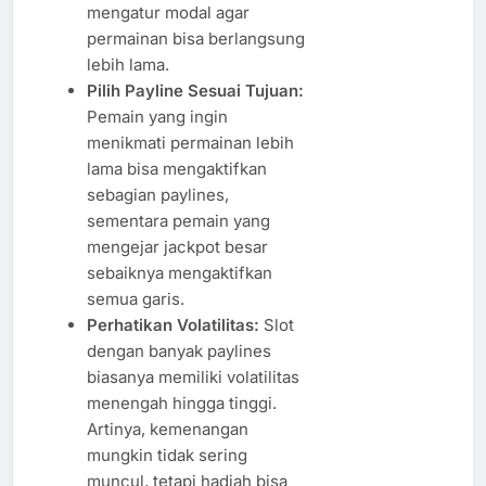
mengatur modal agar
permainan bisa berlangsung
lebih lama.
Pilih Payline Sesuai Tujuan:
Pemain yang ingin
menikmati permainan lebih
lama bisa mengaktifkan
sebagian paylines,
sementara pemain yang
mengejar jackpot besar
sebaiknya mengaktifkan
semua garis.
Perhatikan Volatilitas:
Slot
dengan banyak paylines
biasanya memiliki volatilitas
menengah hingga tinggi.
Artinya, kemenangan
mungkin tidak sering
muncul, tetapi hadiah bisa