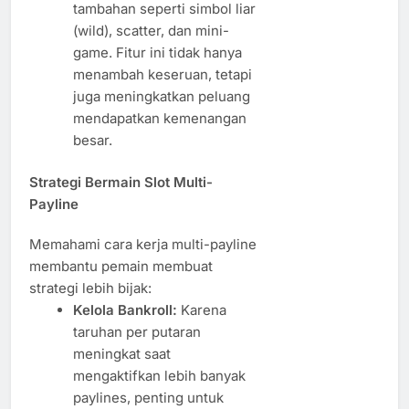
tambahan seperti simbol liar
(wild), scatter, dan mini-
game. Fitur ini tidak hanya
menambah keseruan, tetapi
juga meningkatkan peluang
mendapatkan kemenangan
besar.
Strategi Bermain Slot Multi-
Payline
Memahami cara kerja multi-payline
membantu pemain membuat
strategi lebih bijak:
Kelola Bankroll:
Karena
taruhan per putaran
meningkat saat
mengaktifkan lebih banyak
paylines, penting untuk