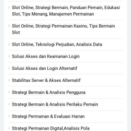
Slot Online, Strategi Bermain, Panduan Pemain, Edukasi
Slot, Tips Menang, Manajemen Permainan
Slot Online, Strategi Permainan Kasino, Tips Bermain
Slot
Slot Online, Teknologi Perjudian, Analisis Data
Solusi Akses dan Keamanan Login
Solusi Akses dan Login Alternatif
Stabilitas Server & Akses Alternatif
Strategi Bermain & Analisis Pengguna
Strategi Bermain & Analisis Perilaku Pemain
Strategi Permainan & Evaluasi Harian
Strategi Permainan Digital,Analisis Pola