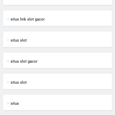
situs link slot gacor
situs slot
situs slot gacor
situs slot
situs