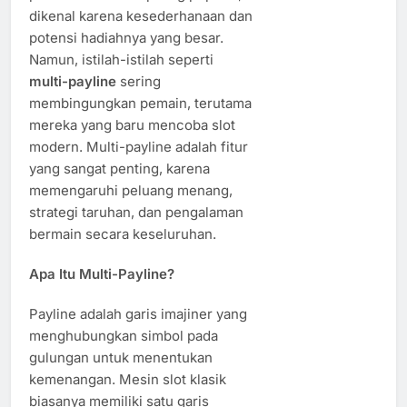
dikenal karena kesederhanaan dan
potensi hadiahnya yang besar.
Namun, istilah-istilah seperti
multi-payline
sering
membingungkan pemain, terutama
mereka yang baru mencoba slot
modern. Multi-payline adalah fitur
yang sangat penting, karena
memengaruhi peluang menang,
strategi taruhan, dan pengalaman
bermain secara keseluruhan.
Apa Itu Multi-Payline?
Payline adalah garis imajiner yang
menghubungkan simbol pada
gulungan untuk menentukan
kemenangan. Mesin slot klasik
biasanya memiliki satu garis