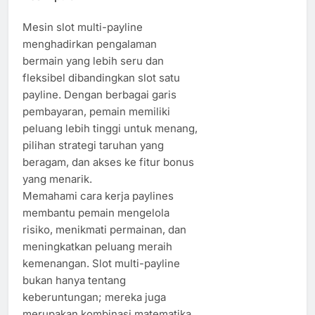
Mesin slot multi-payline
menghadirkan pengalaman
bermain yang lebih seru dan
fleksibel dibandingkan slot satu
payline. Dengan berbagai garis
pembayaran, pemain memiliki
peluang lebih tinggi untuk menang,
pilihan strategi taruhan yang
beragam, dan akses ke fitur bonus
yang menarik.
Memahami cara kerja paylines
membantu pemain mengelola
risiko, menikmati permainan, dan
meningkatkan peluang meraih
kemenangan. Slot multi-payline
bukan hanya tentang
keberuntungan; mereka juga
merupakan kombinasi matematika,