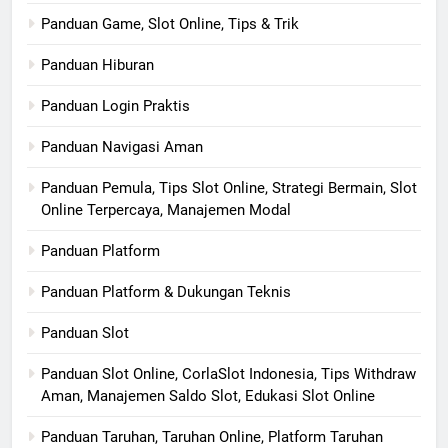
Panduan Game, Slot Online, Tips & Trik
Panduan Hiburan
Panduan Login Praktis
Panduan Navigasi Aman
Panduan Pemula, Tips Slot Online, Strategi Bermain, Slot
Online Terpercaya, Manajemen Modal
Panduan Platform
Panduan Platform & Dukungan Teknis
Panduan Slot
Panduan Slot Online, CorlaSlot Indonesia, Tips Withdraw
Aman, Manajemen Saldo Slot, Edukasi Slot Online
Panduan Taruhan, Taruhan Online, Platform Taruhan