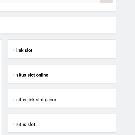
link slot
situs slot online
situs link slot gacor
situs slot