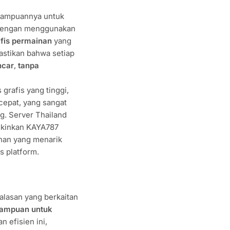
ampuannya untuk
Dengan menggunakan
afis permainan
yang
stikan bahwa setiap
ncar
,
tanpa
grafis yang tinggi,
cepat, yang sangat
g. Server Thailand
kinkan KAYA787
nan yang menarik
s platform.
alasan yang berkaitan
ampuan untuk
n efisien ini,