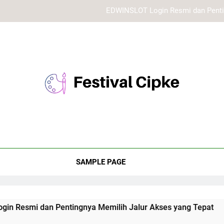
EDWINSLOT Login Resmi dan Pentin
Tips Login Edwinslot agar Ti
Login Lebah4D dari Jaringan Bar
TIARA4D Link Alternatif d
EDWINSLOT Login Resmi dan Pentin
Tips Login Edwinslot agar Ti
tival Cipke
ival Cipke Untuk Pengalaman Seni Dan Budaya Yang Menarik.
Login Lebah4D dari Jaringan Bar
SAMPLE PAGE
n Pentingnya Memilih Jalur Akses yang Tepat
Tips Log
2 Months 