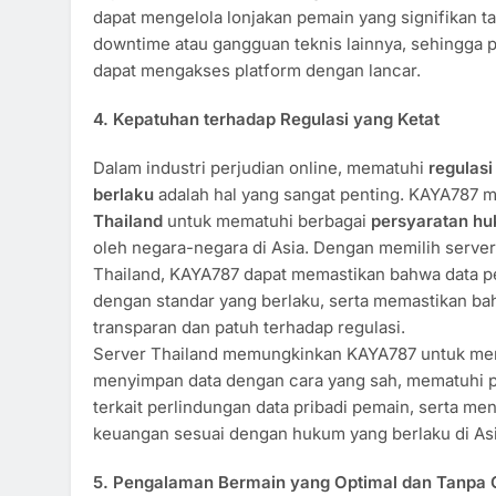
dapat mengelola lonjakan pemain yang signifikan 
downtime atau gangguan teknis lainnya, sehingga 
dapat mengakses platform dengan lancar.
4.
Kepatuhan terhadap Regulasi yang Ketat
Dalam industri perjudian online, mematuhi
regulas
berlaku
adalah hal yang sangat penting. KAYA787
Thailand
untuk mematuhi berbagai
persyaratan h
oleh negara-negara di Asia. Dengan memilih server
Thailand, KAYA787 dapat memastikan bahwa data pe
dengan standar yang berlaku, serta memastikan ba
transparan dan patuh terhadap regulasi.
Server Thailand memungkinkan KAYA787 untuk me
menyimpan data dengan cara yang sah, mematuhi p
terkait perlindungan data pribadi pemain, serta men
keuangan sesuai dengan hukum yang berlaku di Asi
5.
Pengalaman Bermain yang Optimal dan Tanpa