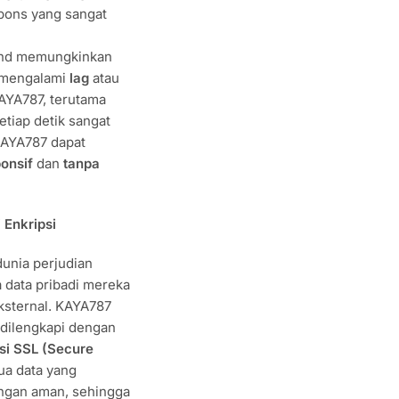
pons yang sangat
land memungkinkan
a mengalami
lag
atau
KAYA787, terutama
etiap detik sangat
KAYA787 dapat
onsif
dan
tanpa
 Enkripsi
dunia perjudian
 data pribadi mereka
ksternal. KAYA787
dilengkapi dengan
si SSL (Secure
ua data yang
engan aman, sehingga