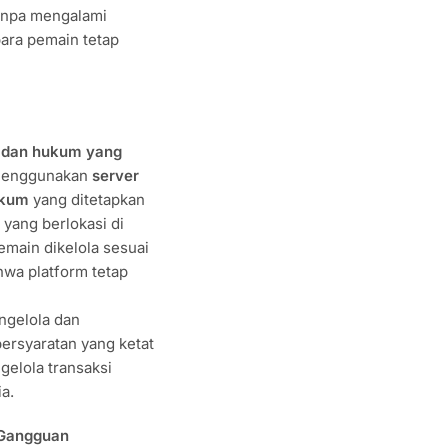
tanpa mengalami
para pemain tetap
i dan hukum yang
 menggunakan
server
ukum
yang ditetapkan
 yang berlokasi di
main dikelola sesuai
hwa platform tetap
ngelola dan
ersyaratan yang ketat
gelola transaksi
a.
 Gangguan