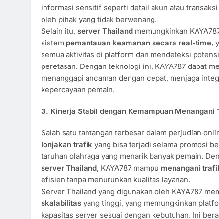
informasi sensitif seperti detail akun atau transaksi
oleh pihak yang tidak berwenang.
Selain itu,
server Thailand
memungkinkan KAYA787
sistem
pemantauan keamanan secara real-time
, 
semua aktivitas di platform dan mendeteksi potens
peretasan. Dengan teknologi ini, KAYA787 dapat me
menanggapi ancaman dengan cepat, menjaga integr
kepercayaan pemain.
3.
Kinerja Stabil dengan Kemampuan Menangani T
Salah satu tantangan terbesar dalam perjudian onl
lonjakan trafik
yang bisa terjadi selama promosi be
taruhan olahraga yang menarik banyak pemain. D
server Thailand
, KAYA787 mampu
menangani trafik
efisien tanpa menurunkan kualitas layanan.
Server Thailand yang digunakan oleh KAYA787 mem
skalabilitas
yang tinggi, yang memungkinkan plat
kapasitas server sesuai dengan kebutuhan. Ini ber