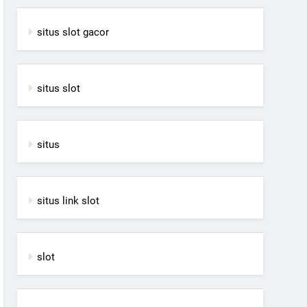
situs slot gacor
situs slot
situs
situs link slot
slot