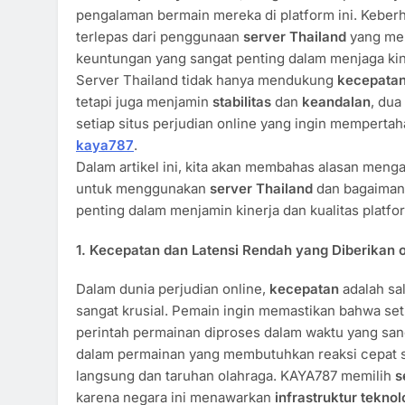
pengalaman bermain mereka di platform ini. Keberh
terlepas dari penggunaan
server Thailand
yang me
keuntungan yang sangat penting dalam menjaga kin
Server Thailand tidak hanya mendukung
kecepata
tetapi juga menjamin
stabilitas
dan
keandalan
, dua
setiap situs perjudian online yang ingin mempert
kaya787
.
Dalam artikel ini, kita akan membahas alasan men
untuk menggunakan
server Thailand
dan bagaimana
penting dalam menjamin kinerja dan kualitas platf
1.
Kecepatan dan Latensi Rendah yang Diberikan o
Dalam dunia perjudian online,
kecepatan
adalah sal
sangat krusial. Pemain ingin memastikan bahwa set
perintah permainan diproses dalam waktu yang sang
dalam permainan yang membutuhkan reaksi cepat s
langsung dan taruhan olahraga. KAYA787 memilih
s
karena negara ini menawarkan
infrastruktur tekno