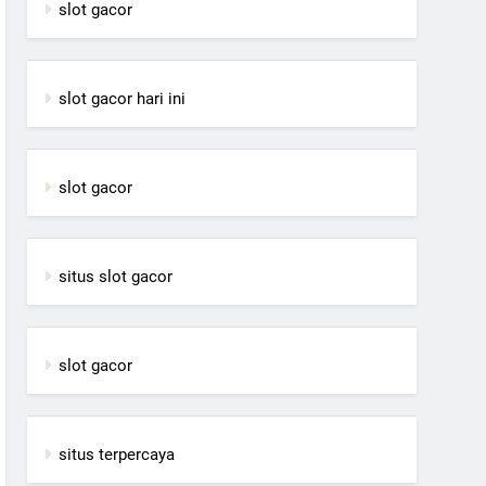
slot gacor
slot gacor hari ini
slot gacor
situs slot gacor
slot gacor
situs terpercaya