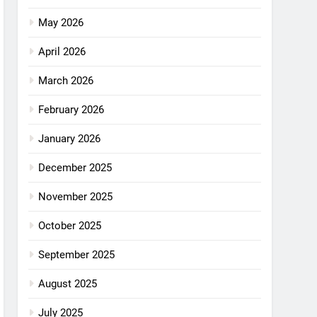
May 2026
April 2026
March 2026
February 2026
January 2026
December 2025
November 2025
October 2025
September 2025
August 2025
July 2025