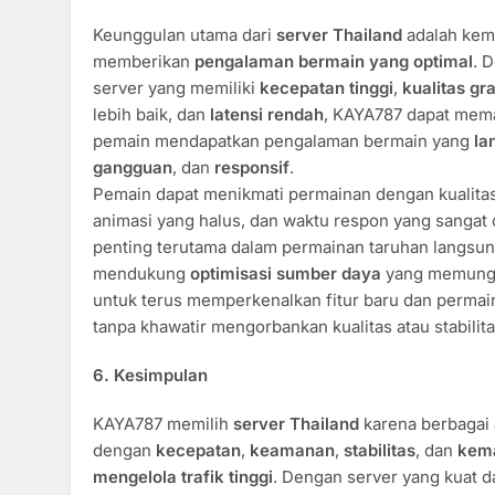
Keunggulan utama dari
server Thailand
adalah kem
memberikan
pengalaman bermain yang optimal
. 
server yang memiliki
kecepatan tinggi
,
kualitas gr
lebih baik, dan
latensi rendah
, KAYA787 dapat mema
pemain mendapatkan pengalaman bermain yang
la
gangguan
, dan
responsif
.
Pemain dapat menikmati permainan dengan kualitas 
animasi yang halus, dan waktu respon yang sangat 
penting terutama dalam permainan taruhan langsun
mendukung
optimisasi sumber daya
yang memung
untuk terus memperkenalkan fitur baru dan permai
tanpa khawatir mengorbankan kualitas atau stabilita
6.
Kesimpulan
KAYA787 memilih
server Thailand
karena berbagai 
dengan
kecepatan
,
keamanan
,
stabilitas
, dan
kem
mengelola trafik tinggi
. Dengan server yang kuat da