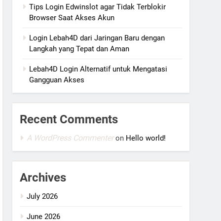
Tips Login Edwinslot agar Tidak Terblokir
Browser Saat Akses Akun
Login Lebah4D dari Jaringan Baru dengan
Langkah yang Tepat dan Aman
Lebah4D Login Alternatif untuk Mengatasi
Gangguan Akses
Recent Comments
A WordPress Commenter
on
Hello world!
Archives
July 2026
June 2026