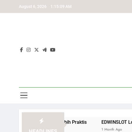
Skip
August 6, 2026
1:15:10 AM
to
content
Fes
Ikuti Fest
em Akses yang Lebih Praktis
EDWINSLOT Login Resmi da
1 Month Ago
HEADLINES