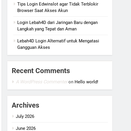
Tips Login Edwinslot agar Tidak Terblokir
Browser Saat Akses Akun
Login Lebah4D dari Jaringan Baru dengan
Langkah yang Tepat dan Aman
Lebah4D Login Alternatif untuk Mengatasi
Gangguan Akses
Recent Comments
A WordPress Commenter
on
Hello world!
Archives
July 2026
June 2026