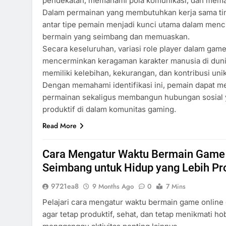
pendekatan, memahami pola komunikasi, dan memak
Dalam permainan yang membutuhkan kerja sama tin
antar tipe pemain menjadi kunci utama dalam men
bermain yang seimbang dan memuaskan.
Secara keseluruhan, variasi role player dalam game
mencerminkan keragaman karakter manusia di dunia
memiliki kelebihan, kekurangan, dan kontribusi un
Dengan memahami identifikasi ini, pemain dapat me
permainan sekaligus membangun hubungan sosial y
produktif di dalam komunitas gaming.
Read More
Cara Mengatur Waktu Bermain Game 
Seimbang untuk Hidup yang Lebih Pr
9721ea8
9 Months Ago
0
7 Mins
Pelajari cara mengatur waktu bermain game onlin
agar tetap produktif, sehat, dan tetap menikmati ho