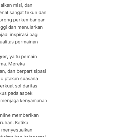
ikan misi, dan
nal sangat tekun dan
ndorong perkembangan
nggi dan menularkan
adi inspirasi bagi
ualitas permainan
ayer
, yaitu pemain
tama. Mereka
, dan berpartisipasi
enciptakan suasana
kuat solidaritas
okus pada aspek
am menjaga kenyamanan
online memberikan
ruhan. Ketika
at menyesuaikan