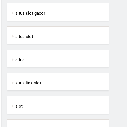
situs slot gacor
situs slot
situs
situs link slot
slot