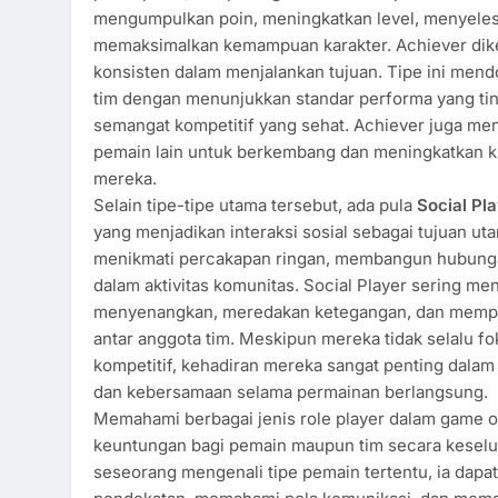
mengumpulkan poin, meningkatkan level, menyelesa
memaksimalkan kemampuan karakter. Achiever dike
konsisten dalam menjalankan tujuan. Tipe ini me
tim dengan menunjukkan standar performa yang ti
semangat kompetitif yang sehat. Achiever juga menj
pemain lain untuk berkembang dan meningkatkan k
mereka.
Selain tipe-tipe utama tersebut, ada pula
Social Pl
yang menjadikan interaksi sosial sebagai tujuan u
menikmati percakapan ringan, membangun hubungan
dalam aktivitas komunitas. Social Player sering m
menyenangkan, meredakan ketegangan, dan memper
antar anggota tim. Meskipun mereka tidak selalu f
kompetitif, kehadiran mereka sangat penting dal
dan kebersamaan selama permainan berlangsung.
Memahami berbagai jenis role player dalam game 
keuntungan bagi pemain maupun tim secara keselu
seseorang mengenali tipe pemain tertentu, ia dap