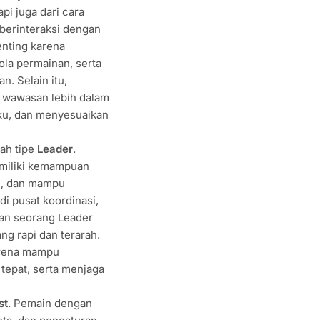
pi juga dari cara
berinteraksi dengan
penting karena
la permainan, serta
n. Selain itu,
 wawasan lebih dalam
aku, dan menyesuaikan
lah tipe
Leader
.
emiliki kemampuan
n, dan mampu
i pusat koordinasi,
an seorang Leader
g rapi dan terarah.
karena mampu
tepat, serta menjaga
st
. Pemain dengan