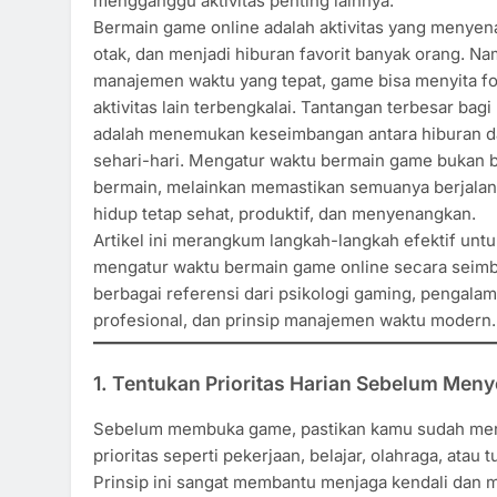
mengganggu aktivitas penting lainnya.
Bermain game online adalah aktivitas yang menye
otak, dan menjadi hiburan favorit banyak orang. Na
manajemen waktu yang tepat, game bisa menyita 
aktivitas lain terbengkalai. Tantangan terbesar bag
adalah menemukan keseimbangan antara hiburan d
sehari-hari. Mengatur waktu bermain game bukan be
bermain, melainkan memastikan semuanya berjalan
hidup tetap sehat, produktif, dan menyenangkan.
Artikel ini merangkum langkah-langkah efektif un
mengatur waktu bermain game online secara seim
berbagai referensi dari psikologi gaming, pengala
profesional, dan prinsip manajemen waktu modern.
1. Tentukan Prioritas Harian Sebelum Men
Sebelum membuka game, pastikan kamu sudah meny
prioritas seperti pekerjaan, belajar, olahraga, atau 
Prinsip ini sangat membantu menjaga kendali dan