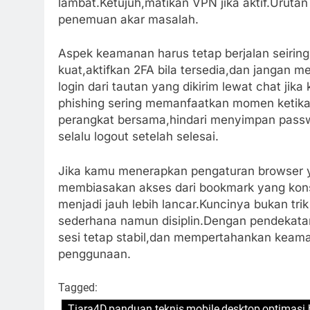
lambat.Ketujuh,matikan VPN jika aktif.Urut
penemuan akar masalah.
Aspek keamanan harus tetap berjalan seiring
kuat,aktifkan 2FA bila tersedia,dan jangan 
login dari tautan yang dikirim lewat chat ji
phishing sering memanfaatkan momen ketika
perangkat bersama,hindari menyimpan passw
selalu logout setelah selesai.
Jika kamu menerapkan pengaturan browser ya
membiasakan akses dari bookmark yang kons
menjadi jauh lebih lancar.Kuncinya bukan tri
sederhana namun disiplin.Dengan pendekatan
sesi tetap stabil,dan mempertahankan kea
penggunaan.
Tagged:
Tiara4D,panduan teknis,mobile,desktop,optimasi