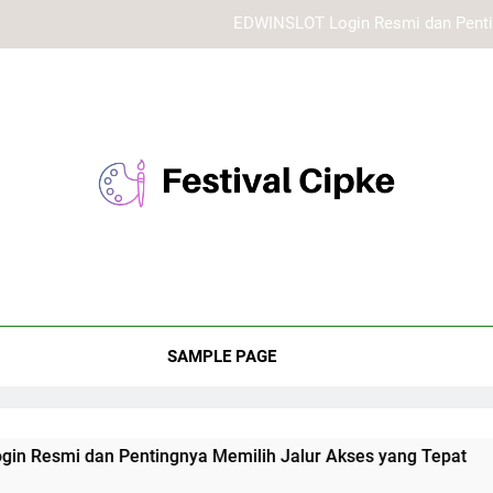
EDWINSLOT Login Resmi dan Pentin
Tips Login Edwinslot agar Ti
Login Lebah4D dari Jaringan Bar
TIARA4D Link Alternatif d
EDWINSLOT Login Resmi dan Pentin
Tips Login Edwinslot agar Ti
tival Cipke
ival Cipke Untuk Pengalaman Seni Dan Budaya Yang Menarik.
Login Lebah4D dari Jaringan Bar
SAMPLE PAGE
n Pentingnya Memilih Jalur Akses yang Tepat
Tips Log
2 Months 