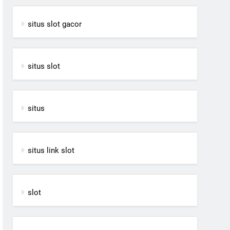
situs slot gacor
situs slot
situs
situs link slot
slot