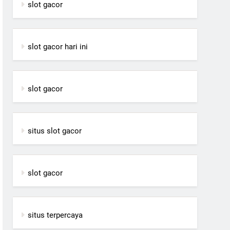
slot gacor
slot gacor hari ini
slot gacor
situs slot gacor
slot gacor
situs terpercaya