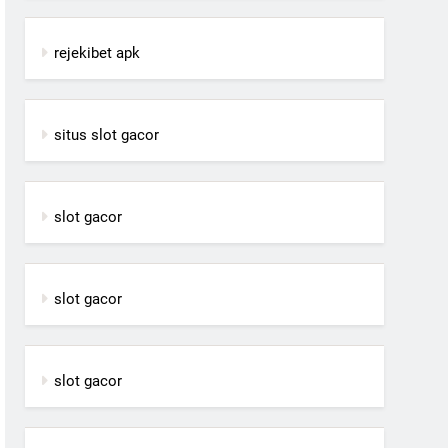
rejekibet apk
situs slot gacor
slot gacor
slot gacor
slot gacor