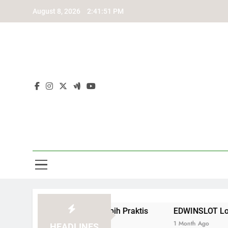
Skip
August 8, 2026
2:41:52 PM
to
content
Fes
Ikuti Fest
em Akses yang Lebih Praktis
EDWINSLOT Login Resmi da
1 Month Ago
HEADLINES