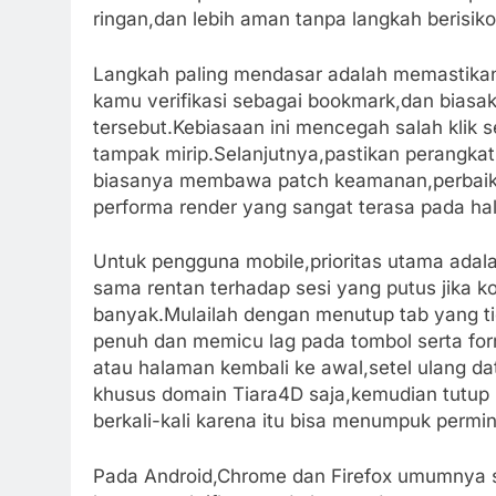
ringan,dan lebih aman tanpa langkah berisiko
Langkah paling mendasar adalah memastikan
kamu verifikasi sebagai bookmark,dan bias
tersebut.Kebiasaan ini mencegah salah klik s
tampak mirip.Selanjutnya,pastikan perangka
biasanya membawa patch keamanan,perbaikan
performa render yang sangat terasa pada ha
Untuk pengguna mobile,prioritas utama adala
sama rentan terhadap sesi yang putus jika kone
banyak.Mulailah dengan menutup tab yang ti
penuh dan memicu lag pada tombol serta form.
atau halaman kembali ke awal,setel ulang d
khusus domain Tiara4D saja,kemudian tutup
berkali-kali karena itu bisa menumpuk perm
Pada Android,Chrome dan Firefox umumnya st