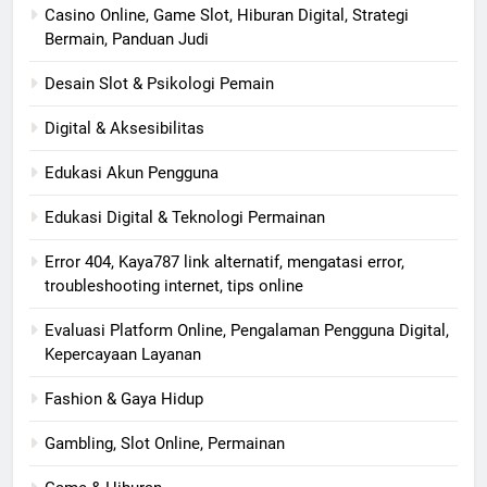
Casino Online, Game Slot, Hiburan Digital, Strategi
Bermain, Panduan Judi
Desain Slot & Psikologi Pemain
Digital & Aksesibilitas
Edukasi Akun Pengguna
Edukasi Digital & Teknologi Permainan
Error 404, Kaya787 link alternatif, mengatasi error,
troubleshooting internet, tips online
Evaluasi Platform Online, Pengalaman Pengguna Digital,
Kepercayaan Layanan
Fashion & Gaya Hidup
Gambling, Slot Online, Permainan