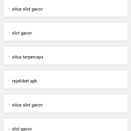
situs slot gacor
slot gacor
situs terpercaya
rejekibet apk
situs slot gacor
slot gacor