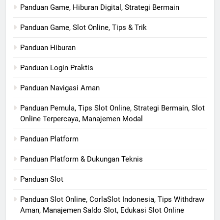
Panduan Game, Hiburan Digital, Strategi Bermain
Panduan Game, Slot Online, Tips & Trik
Panduan Hiburan
Panduan Login Praktis
Panduan Navigasi Aman
Panduan Pemula, Tips Slot Online, Strategi Bermain, Slot
Online Terpercaya, Manajemen Modal
Panduan Platform
Panduan Platform & Dukungan Teknis
Panduan Slot
Panduan Slot Online, CorlaSlot Indonesia, Tips Withdraw
Aman, Manajemen Saldo Slot, Edukasi Slot Online