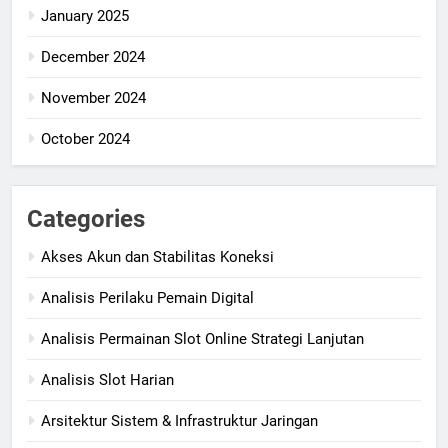
January 2025
December 2024
November 2024
October 2024
Categories
Akses Akun dan Stabilitas Koneksi
Analisis Perilaku Pemain Digital
Analisis Permainan Slot Online Strategi Lanjutan
Analisis Slot Harian
Arsitektur Sistem & Infrastruktur Jaringan