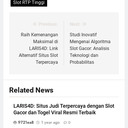
Slot RTP Tinggi
Previous:
Next:
Post
navigation
Raih Kemenangan
Studi Inovatif
Maksimal di
Mengenai Algoritma
LARIS4D: Link
Slot Gacor: Analisis
Alternatif Situs Slot
Teknologi dan
Terpercaya
Probabilitas
Related News
LARIS4D: Situs Judi Terpercaya dengan Slot
Gacor dan Togel Viral Resmi Terbaik
9721ea8
1 year ago
0