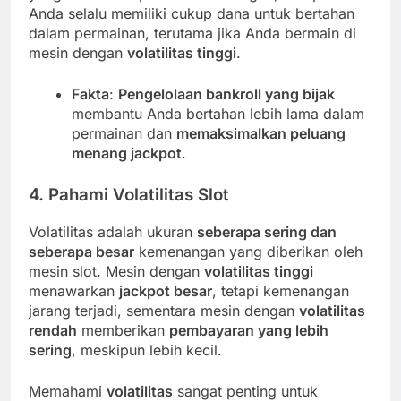
Anda selalu memiliki cukup dana untuk bertahan
dalam permainan, terutama jika Anda bermain di
mesin dengan
volatilitas tinggi
.
Fakta
:
Pengelolaan bankroll yang bijak
membantu Anda bertahan lebih lama dalam
permainan dan
memaksimalkan peluang
menang jackpot
.
4.
Pahami Volatilitas Slot
Volatilitas adalah ukuran
seberapa sering dan
seberapa besar
kemenangan yang diberikan oleh
mesin slot. Mesin dengan
volatilitas tinggi
menawarkan
jackpot besar
, tetapi kemenangan
jarang terjadi, sementara mesin dengan
volatilitas
rendah
memberikan
pembayaran yang lebih
sering
, meskipun lebih kecil.
Memahami
volatilitas
sangat penting untuk