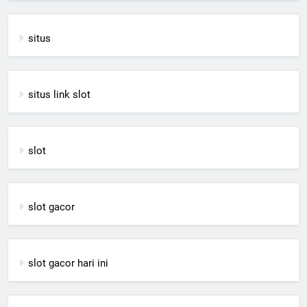
situs
situs link slot
slot
slot gacor
slot gacor hari ini