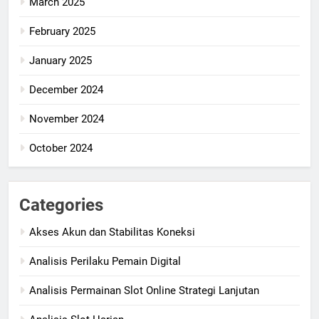
March 2025
February 2025
January 2025
December 2024
November 2024
October 2024
Categories
Akses Akun dan Stabilitas Koneksi
Analisis Perilaku Pemain Digital
Analisis Permainan Slot Online Strategi Lanjutan