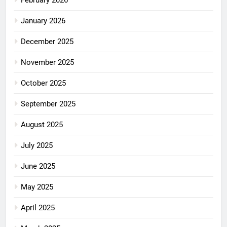
February 2026
January 2026
December 2025
November 2025
October 2025
September 2025
August 2025
July 2025
June 2025
May 2025
April 2025