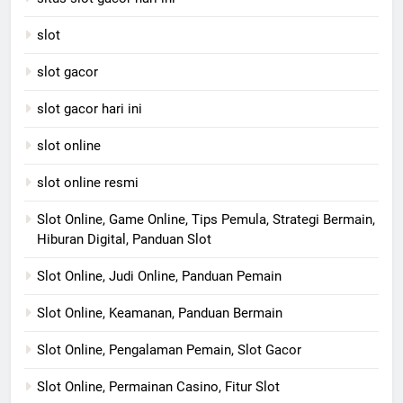
slot
slot gacor
slot gacor hari ini
slot online
slot online resmi
Slot Online, Game Online, Tips Pemula, Strategi Bermain,
Hiburan Digital, Panduan Slot
Slot Online, Judi Online, Panduan Pemain
Slot Online, Keamanan, Panduan Bermain
Slot Online, Pengalaman Pemain, Slot Gacor
Slot Online, Permainan Casino, Fitur Slot