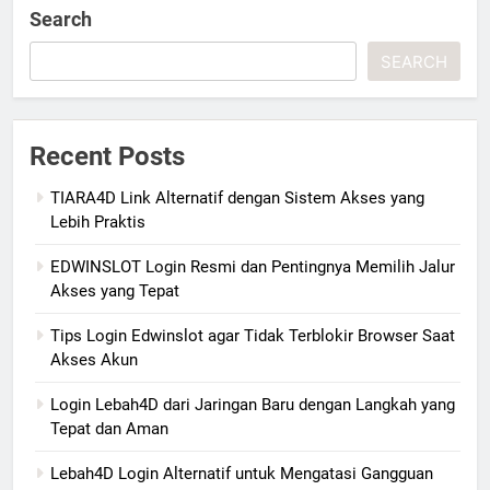
Search
SEARCH
Recent Posts
TIARA4D Link Alternatif dengan Sistem Akses yang
Lebih Praktis
EDWINSLOT Login Resmi dan Pentingnya Memilih Jalur
Akses yang Tepat
Tips Login Edwinslot agar Tidak Terblokir Browser Saat
Akses Akun
Login Lebah4D dari Jaringan Baru dengan Langkah yang
Tepat dan Aman
Lebah4D Login Alternatif untuk Mengatasi Gangguan