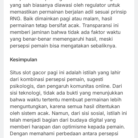
yang sah biasanya diawasi oleh regulator untuk
memastikan permainan berjalan adil sesuai prinsip
RNG. Baik dimainkan pagi atau malam, hasil
permainan tetap bersifat acak. Transparansi ini
memberi jaminan bahwa tidak ada faktor waktu
yang benar-benar memengaruhi hasil, meski
persepsi pemain bisa mengatakan sebaliknya.
Kesimpulan
Situs slot gacor pagi ini adalah istilah yang lahir
dari kombinasi persepsi pemain, sugesti
psikologis, dan pengaruh komunitas online. Dari
sisi teknologi, tidak ada bukti yang menunjukkan
bahwa waktu tertentu membuat permainan lebih
menguntungkan, karena semua hasil ditentukan
oleh sistem acak. Namun, dari sisi sosial, istilah ini
telah menjadi bagian dari budaya digital yang
memberi harapan dan optimisme kepada pemain.
Dengan memahami perbedaan antara persepsi