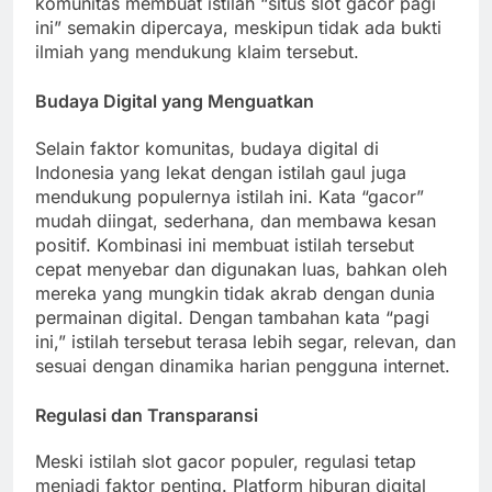
komunitas membuat istilah “situs slot gacor pagi
ini” semakin dipercaya, meskipun tidak ada bukti
ilmiah yang mendukung klaim tersebut.
Budaya Digital yang Menguatkan
Selain faktor komunitas, budaya digital di
Indonesia yang lekat dengan istilah gaul juga
mendukung populernya istilah ini. Kata “gacor”
mudah diingat, sederhana, dan membawa kesan
positif. Kombinasi ini membuat istilah tersebut
cepat menyebar dan digunakan luas, bahkan oleh
mereka yang mungkin tidak akrab dengan dunia
permainan digital. Dengan tambahan kata “pagi
ini,” istilah tersebut terasa lebih segar, relevan, dan
sesuai dengan dinamika harian pengguna internet.
Regulasi dan Transparansi
Meski istilah slot gacor populer, regulasi tetap
menjadi faktor penting. Platform hiburan digital