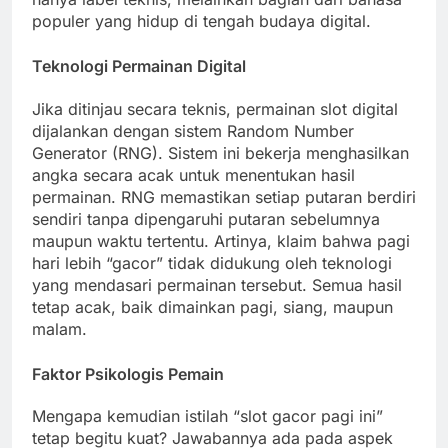
populer yang hidup di tengah budaya digital.
Teknologi Permainan Digital
Jika ditinjau secara teknis, permainan slot digital
dijalankan dengan sistem Random Number
Generator (RNG). Sistem ini bekerja menghasilkan
angka secara acak untuk menentukan hasil
permainan. RNG memastikan setiap putaran berdiri
sendiri tanpa dipengaruhi putaran sebelumnya
maupun waktu tertentu. Artinya, klaim bahwa pagi
hari lebih “gacor” tidak didukung oleh teknologi
yang mendasari permainan tersebut. Semua hasil
tetap acak, baik dimainkan pagi, siang, maupun
malam.
Faktor Psikologis Pemain
Mengapa kemudian istilah “slot gacor pagi ini”
tetap begitu kuat? Jawabannya ada pada aspek