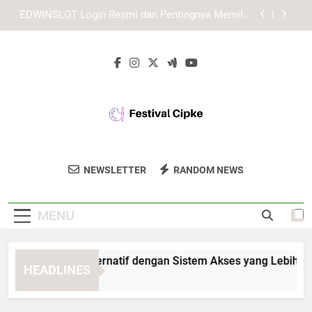
Skip
Tips Login Edwinslot agar Tidak Terblokir
to
Browser Saat Akses Akun
content
Login Lebah4D dari Jaringan Baru dengan
Langkah yang Tepat dan Aman
TIARA4D Link Alternatif dengan Sistem Akses
yang Lebih Praktis
EDWINSLOT Login Resmi dan Pentingnya Memilih
Jalur Akses yang Tepat
Tips Login Edwinslot agar Tidak Terblokir
Browser Saat Akses Akun
Festival Cipke
Ikuti Festival Cipke Untuk Pengalaman Seni
Login Lebah4D dari Jaringan Baru dengan
NEWSLETTER
RANDOM NEWS
Langkah yang Tepat dan Aman
Dan Budaya Yang Menarik.
MENU
ARA4D Link Alternatif dengan Sistem Akses yang Lebih Prakti
HEADLINES
Weeks Ago