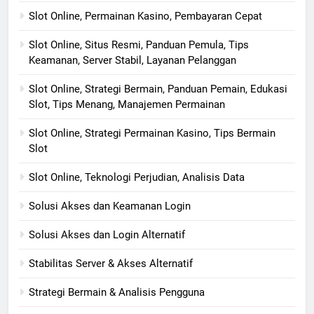
Slot Online, Permainan Kasino, Pembayaran Cepat
Slot Online, Situs Resmi, Panduan Pemula, Tips
Keamanan, Server Stabil, Layanan Pelanggan
Slot Online, Strategi Bermain, Panduan Pemain, Edukasi
Slot, Tips Menang, Manajemen Permainan
Slot Online, Strategi Permainan Kasino, Tips Bermain
Slot
Slot Online, Teknologi Perjudian, Analisis Data
Solusi Akses dan Keamanan Login
Solusi Akses dan Login Alternatif
Stabilitas Server & Akses Alternatif
Strategi Bermain & Analisis Pengguna