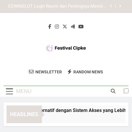
Skip
Tips Login Edwinslot agar Tidak Terblokir
to
Browser Saat Akses Akun
content
Login Lebah4D dari Jaringan Baru dengan
Langkah yang Tepat dan Aman
TIARA4D Link Alternatif dengan Sistem Akses
yang Lebih Praktis
EDWINSLOT Login Resmi dan Pentingnya Memilih
Jalur Akses yang Tepat
Tips Login Edwinslot agar Tidak Terblokir
Browser Saat Akses Akun
Festival Cipke
Ikuti Festival Cipke Untuk Pengalaman Seni
Login Lebah4D dari Jaringan Baru dengan
NEWSLETTER
RANDOM NEWS
Langkah yang Tepat dan Aman
Dan Budaya Yang Menarik.
MENU
ARA4D Link Alternatif dengan Sistem Akses yang Lebih Prakti
HEADLINES
Weeks Ago