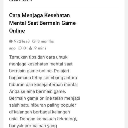
Cara Menjaga Kesehatan
Mental Saat Bermain Game
Online
9721ea8
8 months
ago
0
9 mins
Temukan tips dan cara untuk
menjaga kesehatan mental saat
bermain game online. Pelajari
bagaimana tetap seimbang antara
hiburan dan kesejahteraan mental
Anda selama bermain game.
Bermain game online telah menjadi
salah satu hiburan paling populer
di kalangan berbagai kalangan
usia. Dengan kemajuan teknologi,
banyak permainan yang