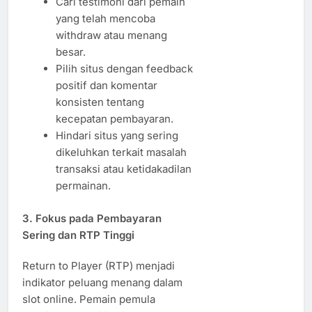
Cari testimoni dari pemain
yang telah mencoba
withdraw atau menang
besar.
Pilih situs dengan feedback
positif dan komentar
konsisten tentang
kecepatan pembayaran.
Hindari situs yang sering
dikeluhkan terkait masalah
transaksi atau ketidakadilan
permainan.
3. Fokus pada Pembayaran
Sering dan RTP Tinggi
Return to Player (RTP) menjadi
indikator peluang menang dalam
slot online. Pemain pemula