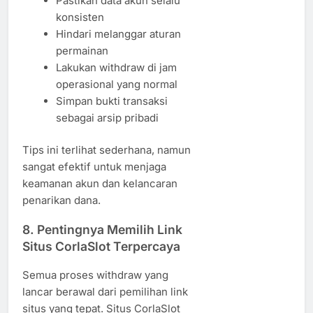
Pastikan data akun selalu
konsisten
Hindari melanggar aturan
permainan
Lakukan withdraw di jam
operasional yang normal
Simpan bukti transaksi
sebagai arsip pribadi
Tips ini terlihat sederhana, namun
sangat efektif untuk menjaga
keamanan akun dan kelancaran
penarikan dana.
8. Pentingnya Memilih Link
Situs CorlaSlot Terpercaya
Semua proses withdraw yang
lancar berawal dari pemilihan link
situs yang tepat. Situs CorlaSlot