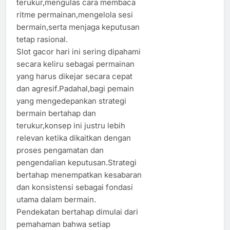
terukur,mengulas cara membaca
ritme permainan,mengelola sesi
bermain,serta menjaga keputusan
tetap rasional.
Slot gacor hari ini sering dipahami
secara keliru sebagai permainan
yang harus dikejar secara cepat
dan agresif.Padahal,bagi pemain
yang mengedepankan strategi
bermain bertahap dan
terukur,konsep ini justru lebih
relevan ketika dikaitkan dengan
proses pengamatan dan
pengendalian keputusan.Strategi
bertahap menempatkan kesabaran
dan konsistensi sebagai fondasi
utama dalam bermain.
Pendekatan bertahap dimulai dari
pemahaman bahwa setiap