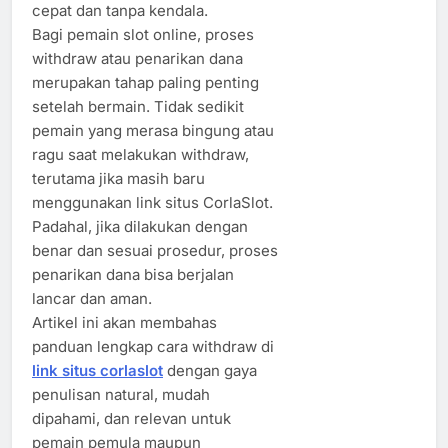
cepat dan tanpa kendala.
Bagi pemain slot online, proses
withdraw atau penarikan dana
merupakan tahap paling penting
setelah bermain. Tidak sedikit
pemain yang merasa bingung atau
ragu saat melakukan withdraw,
terutama jika masih baru
menggunakan link situs CorlaSlot.
Padahal, jika dilakukan dengan
benar dan sesuai prosedur, proses
penarikan dana bisa berjalan
lancar dan aman.
Artikel ini akan membahas
panduan lengkap cara withdraw di
link situs corlaslot
dengan gaya
penulisan natural, mudah
dipahami, dan relevan untuk
pemain pemula maupun