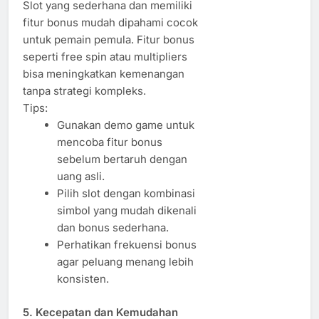
Slot yang sederhana dan memiliki
fitur bonus mudah dipahami cocok
untuk pemain pemula. Fitur bonus
seperti free spin atau multipliers
bisa meningkatkan kemenangan
tanpa strategi kompleks.
Tips:
Gunakan demo game untuk
mencoba fitur bonus
sebelum bertaruh dengan
uang asli.
Pilih slot dengan kombinasi
simbol yang mudah dikenali
dan bonus sederhana.
Perhatikan frekuensi bonus
agar peluang menang lebih
konsisten.
5. Kecepatan dan Kemudahan