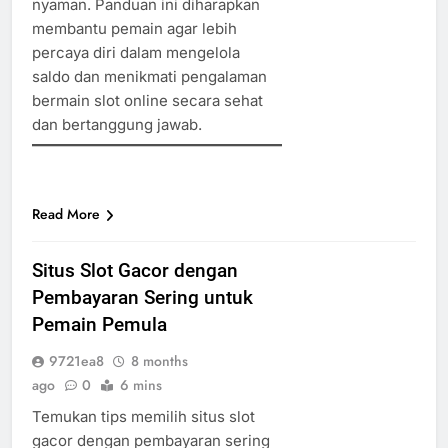
nyaman. Panduan ini diharapkan
membantu pemain agar lebih
percaya diri dalam mengelola
saldo dan menikmati pengalaman
bermain slot online secara sehat
dan bertanggung jawab.
Read More
Situs Slot Gacor dengan
Pembayaran Sering untuk
Pemain Pemula
9721ea8
8 months
ago
0
6 mins
Temukan tips memilih situs slot
gacor dengan pembayaran sering