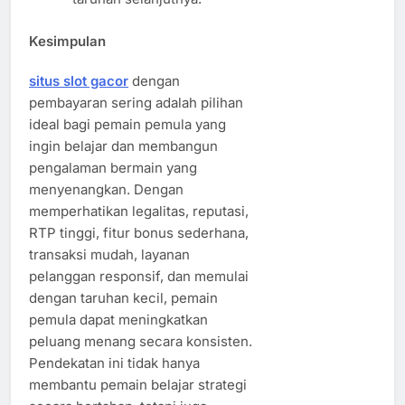
Kesimpulan
situs slot gacor
dengan
pembayaran sering adalah pilihan
ideal bagi pemain pemula yang
ingin belajar dan membangun
pengalaman bermain yang
menyenangkan. Dengan
memperhatikan legalitas, reputasi,
RTP tinggi, fitur bonus sederhana,
transaksi mudah, layanan
pelanggan responsif, dan memulai
dengan taruhan kecil, pemain
pemula dapat meningkatkan
peluang menang secara konsisten.
Pendekatan ini tidak hanya
membantu pemain belajar strategi