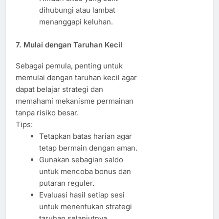
dihubungi atau lambat
menanggapi keluhan.
7. Mulai dengan Taruhan Kecil
Sebagai pemula, penting untuk
memulai dengan taruhan kecil agar
dapat belajar strategi dan
memahami mekanisme permainan
tanpa risiko besar.
Tips:
Tetapkan batas harian agar
tetap bermain dengan aman.
Gunakan sebagian saldo
untuk mencoba bonus dan
putaran reguler.
Evaluasi hasil setiap sesi
untuk menentukan strategi
taruhan selanjutnya.