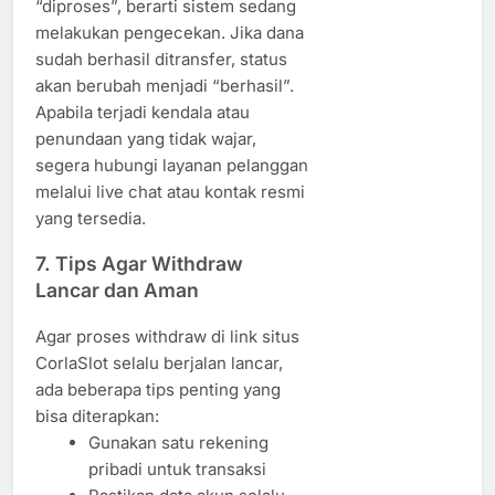
“diproses”, berarti sistem sedang
melakukan pengecekan. Jika dana
sudah berhasil ditransfer, status
akan berubah menjadi “berhasil”.
Apabila terjadi kendala atau
penundaan yang tidak wajar,
segera hubungi layanan pelanggan
melalui live chat atau kontak resmi
yang tersedia.
7. Tips Agar Withdraw
Lancar dan Aman
Agar proses withdraw di link situs
CorlaSlot selalu berjalan lancar,
ada beberapa tips penting yang
bisa diterapkan:
Gunakan satu rekening
pribadi untuk transaksi