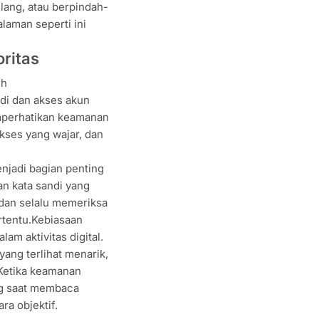
lang, atau berpindah-
laman seperti ini
ritas
eh
di dan akses akun
mperhatikan keamanan
kses yang wajar, dan
njadi bagian penting
n kata sandi yang
 dan selalu memeriksa
rtentu.Kebiasaan
am aktivitas digital.
yang terlihat menarik,
Ketika keamanan
ng saat membaca
ra objektif.