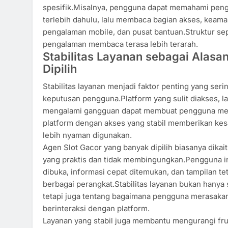
spesifik.Misalnya, pengguna dapat memahami peng
terlebih dahulu, lalu membaca bagian akses, keam
pengalaman mobile, dan pusat bantuan.Struktur se
pengalaman membaca terasa lebih terarah.
Stabilitas Layanan sebagai Alasa
Dipilih
Stabilitas layanan menjadi faktor penting yang se
keputusan pengguna.Platform yang sulit diakses, la
mengalami gangguan dapat membuat pengguna mer
platform dengan akses yang stabil memberikan kes
lebih nyaman digunakan.
Agen Slot Gacor yang banyak dipilih biasanya dika
yang praktis dan tidak membingungkan.Pengguna 
dibuka, informasi cepat ditemukan, dan tampilan te
berbagai perangkat.Stabilitas layanan bukan hanya 
tetapi juga tentang bagaimana pengguna merasakan
berinteraksi dengan platform.
Layanan yang stabil juga membantu mengurangi fru