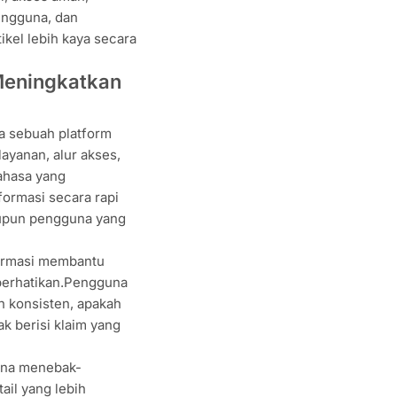
engguna, dan
kel lebih kaya secara
 Meningkatkan
ma sebuah platform
ayanan, alur akses,
ahasa yang
ormasi secara rapi
aupun pengguna yang
formasi membantu
perhatikan.Pengguna
n konsisten, apakah
k berisi klaim yang
una menebak-
ail yang lebih