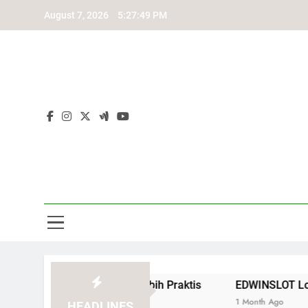
Skip
August 7, 2026
5:27:50 PM
to
content
Fes
Ikuti Fest
em Akses yang Lebih Praktis
EDWINSLOT Login Resmi da
1 Month Ago
HEADLINES