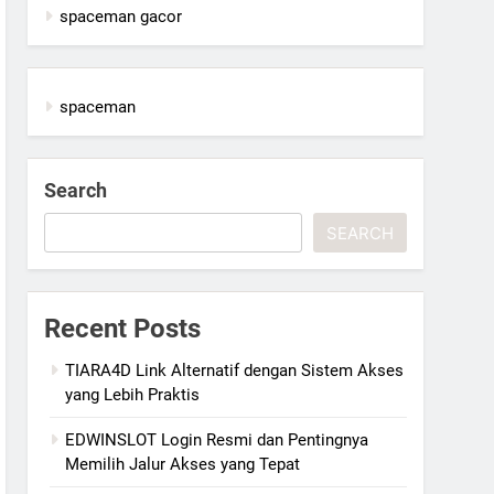
spaceman gacor
spaceman
Search
SEARCH
Recent Posts
TIARA4D Link Alternatif dengan Sistem Akses
yang Lebih Praktis
EDWINSLOT Login Resmi dan Pentingnya
Memilih Jalur Akses yang Tepat