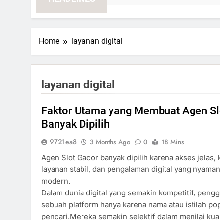
Home
layanan digital
layanan digital
Faktor Utama yang Membuat Agen Sl
Banyak Dipilih
9721ea8
3 Months Ago
0
18 Mins
Agen Slot Gacor banyak dipilih karena akses jelas,
layanan stabil, dan pengalaman digital yang nyam
modern.
Dalam dunia digital yang semakin kompetitif, pengg
sebuah platform hanya karena nama atau istilah po
pencari.Mereka semakin selektif dalam menilai kual