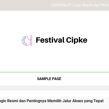
EDWINSLOT Login Resmi dan Pentin
Tips Login Edwinslot agar Ti
Login Lebah4D dari Jaringan Bar
TIARA4D Link Alternatif d
EDWINSLOT Login Resmi dan Pentin
Tips Login Edwinslot agar Ti
tival Cipke
ival Cipke Untuk Pengalaman Seni Dan Budaya Yang Menarik.
Login Lebah4D dari Jaringan Bar
SAMPLE PAGE
n Pentingnya Memilih Jalur Akses yang Tepat
Tips Log
2 Months 