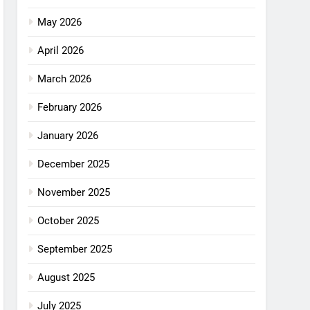
May 2026
April 2026
March 2026
February 2026
January 2026
December 2025
November 2025
October 2025
September 2025
August 2025
July 2025