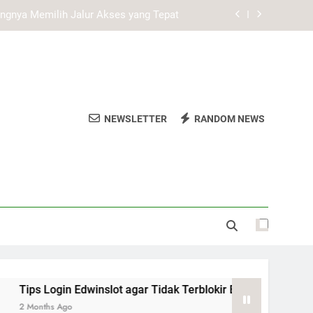
gnya Memilih Jalur Akses yang Tepat
dak Terblokir Browser Saat Akses Akun
u dengan Langkah yang Tepat dan Aman
engan Sistem Akses yang Lebih Praktis
NEWSLETTER
RANDOM NEWS
gnya Memilih Jalur Akses yang Tepat
dak Terblokir Browser Saat Akses Akun
u dengan Langkah yang Tepat dan Aman
in Edwinslot agar Tidak Terblokir Browser Saat Akses Akun
Ago