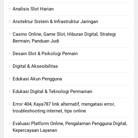
Analisis Slot Harian
Arsitektur Sistem & Infrastruktur Jaringan
Casino Online, Game Slot, Hiburan Digital, Strategi
Bermain, Panduan Judi
Desain Slot & Psikologi Pemain
Digital & Aksesibilitas
Edukasi Akun Pengguna
Edukasi Digital & Teknologi Permainan
Error 404, Kaya787 link alternatif, mengatasi error,
troubleshooting internet, tips online
Evaluasi Platform Online, Pengalaman Pengguna Digital,
Kepercayaan Layanan