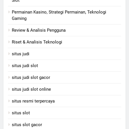
Slot
Permainan Kasino, Strategi Permainan, Teknologi
Gaming
Review & Analisis Pengguna
Riset & Analisis Teknologi
situs judi
situs judi slot
situs judi slot gacor
situs judi slot online
situs resmi terpercaya
situs slot
situs slot gacor