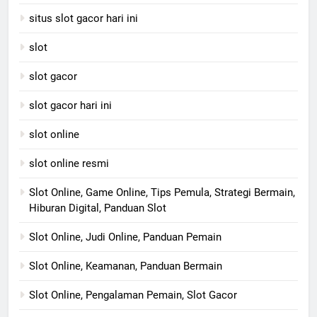
situs slot gacor hari ini
slot
slot gacor
slot gacor hari ini
slot online
slot online resmi
Slot Online, Game Online, Tips Pemula, Strategi Bermain,
Hiburan Digital, Panduan Slot
Slot Online, Judi Online, Panduan Pemain
Slot Online, Keamanan, Panduan Bermain
Slot Online, Pengalaman Pemain, Slot Gacor