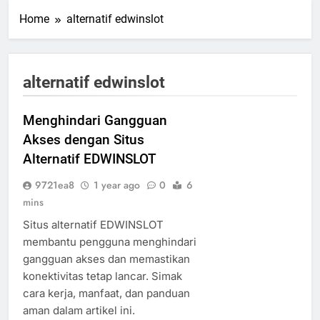
Home
alternatif edwinslot
alternatif edwinslot
Menghindari Gangguan
Akses dengan Situs
Alternatif EDWINSLOT
9721ea8
1 year ago
0
6
mins
Situs alternatif EDWINSLOT
membantu pengguna menghindari
gangguan akses dan memastikan
konektivitas tetap lancar. Simak
cara kerja, manfaat, dan panduan
aman dalam artikel ini.