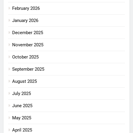
February 2026
January 2026
December 2025
November 2025
October 2025
September 2025
August 2025
July 2025
June 2025
May 2025
April 2025