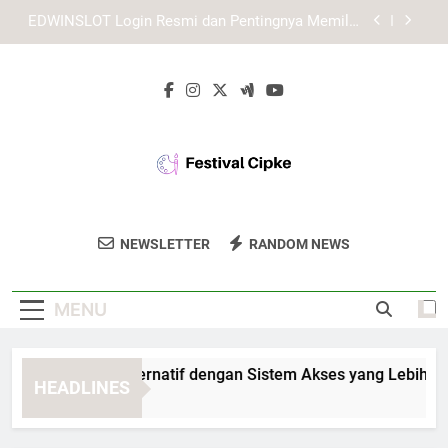
Skip
Tips Login Edwinslot agar Tidak Terblokir
to
Browser Saat Akses Akun
content
Login Lebah4D dari Jaringan Baru dengan
Langkah yang Tepat dan Aman
TIARA4D Link Alternatif dengan Sistem Akses
yang Lebih Praktis
EDWINSLOT Login Resmi dan Pentingnya Memilih
Jalur Akses yang Tepat
Tips Login Edwinslot agar Tidak Terblokir
Browser Saat Akses Akun
Festival Cipke
Ikuti Festival Cipke Untuk Pengalaman Seni
Login Lebah4D dari Jaringan Baru dengan
NEWSLETTER
RANDOM NEWS
Langkah yang Tepat dan Aman
Dan Budaya Yang Menarik.
MENU
IARA4D Link Alternatif dengan Sistem Akses yang Lebih Prakt
HEADLINES
 Weeks Ago