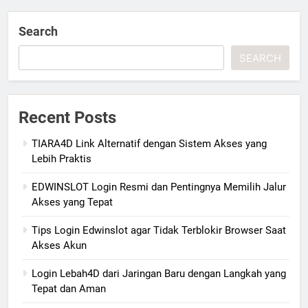
Search
SEARCH
Recent Posts
TIARA4D Link Alternatif dengan Sistem Akses yang
Lebih Praktis
EDWINSLOT Login Resmi dan Pentingnya Memilih Jalur
Akses yang Tepat
Tips Login Edwinslot agar Tidak Terblokir Browser Saat
Akses Akun
Login Lebah4D dari Jaringan Baru dengan Langkah yang
Tepat dan Aman