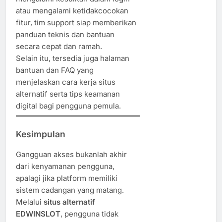
atau mengalami ketidakcocokan
fitur, tim support siap memberikan
panduan teknis dan bantuan
secara cepat dan ramah.
Selain itu, tersedia juga halaman
bantuan dan FAQ yang
menjelaskan cara kerja situs
alternatif serta tips keamanan
digital bagi pengguna pemula.
Kesimpulan
Gangguan akses bukanlah akhir
dari kenyamanan pengguna,
apalagi jika platform memiliki
sistem cadangan yang matang.
Melalui
situs alternatif
EDWINSLOT
, pengguna tidak