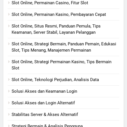
Slot Online, Permainan Casino, Fitur Slot
Slot Online, Permainan Kasino, Pembayaran Cepat
Slot Online, Situs Resmi, Panduan Pemula, Tips
Keamanan, Server Stabil, Layanan Pelanggan
Slot Online, Strategi Bermain, Panduan Pemain, Edukasi
Slot, Tips Menang, Manajemen Permainan
Slot Online, Strategi Permainan Kasino, Tips Bermain
Slot
Slot Online, Teknologi Perjudian, Analisis Data
Solusi Akses dan Keamanan Login
Solusi Akses dan Login Alternatif
Stabilitas Server & Akses Alternatif
Strategi Bermain & Analisis Pengguna