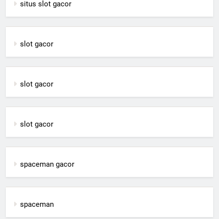
situs slot gacor
slot gacor
slot gacor
slot gacor
spaceman gacor
spaceman