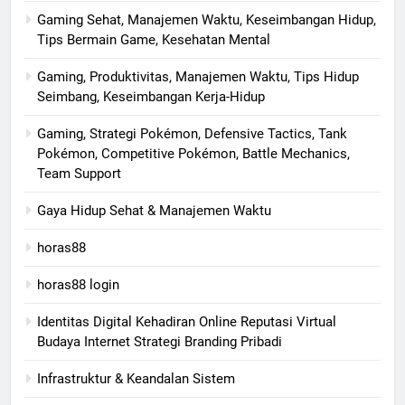
Gaming Sehat, Manajemen Waktu, Keseimbangan Hidup,
Tips Bermain Game, Kesehatan Mental
Gaming, Produktivitas, Manajemen Waktu, Tips Hidup
Seimbang, Keseimbangan Kerja-Hidup
Gaming, Strategi Pokémon, Defensive Tactics, Tank
Pokémon, Competitive Pokémon, Battle Mechanics,
Team Support
Gaya Hidup Sehat & Manajemen Waktu
horas88
horas88 login
Identitas Digital Kehadiran Online Reputasi Virtual
Budaya Internet Strategi Branding Pribadi
Infrastruktur & Keandalan Sistem