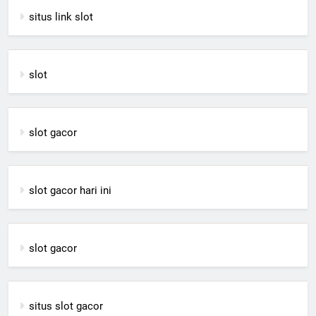
situs link slot
slot
slot gacor
slot gacor hari ini
slot gacor
situs slot gacor