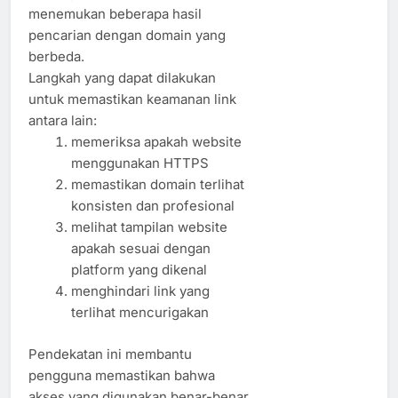
menemukan beberapa hasil
pencarian dengan domain yang
berbeda.
Langkah yang dapat dilakukan
untuk memastikan keamanan link
antara lain:
memeriksa apakah website
menggunakan HTTPS
memastikan domain terlihat
konsisten dan profesional
melihat tampilan website
apakah sesuai dengan
platform yang dikenal
menghindari link yang
terlihat mencurigakan
Pendekatan ini membantu
pengguna memastikan bahwa
akses yang digunakan benar-benar