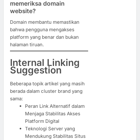
memeriksa domain
website?
Domain membantu memastikan
bahwa pengguna mengakses
platform yang benar dan bukan
halaman tiruan.
Internal Linking
Suggestion
Beberapa topik artikel yang masih
berada dalam cluster brand yang
sama:
Peran Link Alternatif dalam
Menjaga Stabilitas Akses
Platform Digital
Teknologi Server yang
Mendukung Stabilitas Situs