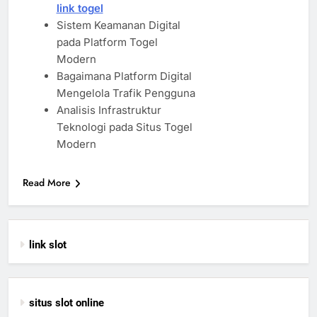
link togel
Sistem Keamanan Digital
pada Platform Togel
Modern
Bagaimana Platform Digital
Mengelola Trafik Pengguna
Analisis Infrastruktur
Teknologi pada Situs Togel
Modern
Read More
link slot
situs slot online