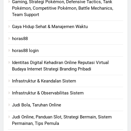
Gaming, Strategi Pokémon, Defensive Tactics, Tank
Pokémon, Competitive Pokémon, Battle Mechanics,
Team Support
Gaya Hidup Sehat & Manajemen Waktu
horas88
horas88 login
Identitas Digital Kehadiran Online Reputasi Virtual
Budaya Internet Strategi Branding Pribadi
Infrastruktur & Keandalan Sistem
Infrastruktur & Observabilitas Sistem
Judi Bola, Taruhan Online
Judi Online, Panduan Slot, Strategi Bermain, Sistem
Permainan, Tips Pemula