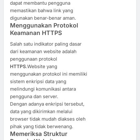
dapat membantu pengguna
memastikan bahwa link yang
digunakan benar-benar aman.
Menggunakan Protokol
Keamanan HTTPS
Salah satu indikator paling dasar
dari keamanan website adalah
penggunaan protokol
HTTPS
.Website yang
menggunakan protokol ini memiliki
sistem enkripsi data yang
melindungi komunikasi antara
pengguna dan server.
Dengan adanya enkripsi tersebut,
data yang dikirimkan melalui
browser tidak mudah diakses oleh
pihak yang tidak berwenang.
Memeriksa Struktur