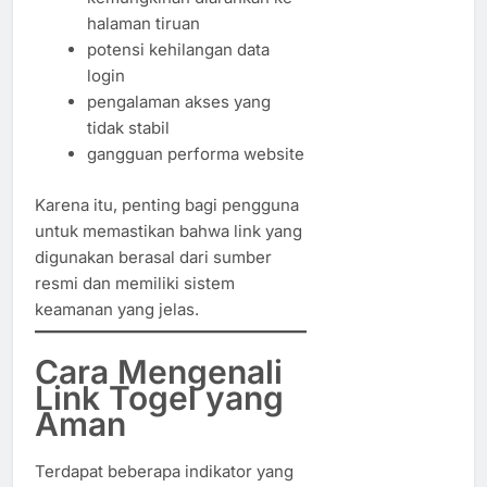
halaman tiruan
potensi kehilangan data
login
pengalaman akses yang
tidak stabil
gangguan performa website
Karena itu, penting bagi pengguna
untuk memastikan bahwa link yang
digunakan berasal dari sumber
resmi dan memiliki sistem
keamanan yang jelas.
Cara Mengenali
Link Togel yang
Aman
Terdapat beberapa indikator yang