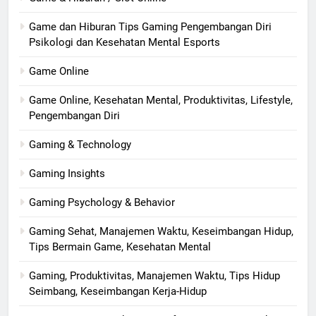
Game dan Hiburan Tips Gaming Pengembangan Diri
Psikologi dan Kesehatan Mental Esports
Game Online
Game Online, Kesehatan Mental, Produktivitas, Lifestyle,
Pengembangan Diri
Gaming & Technology
Gaming Insights
Gaming Psychology & Behavior
Gaming Sehat, Manajemen Waktu, Keseimbangan Hidup,
Tips Bermain Game, Kesehatan Mental
Gaming, Produktivitas, Manajemen Waktu, Tips Hidup
Seimbang, Keseimbangan Kerja-Hidup