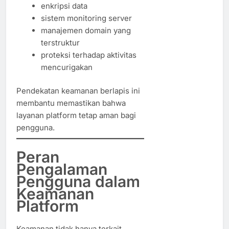
enkripsi data
sistem monitoring server
manajemen domain yang
terstruktur
proteksi terhadap aktivitas
mencurigakan
Pendekatan keamanan berlapis ini
membantu memastikan bahwa
layanan platform tetap aman bagi
pengguna.
Peran
Pengalaman
Pengguna dalam
Keamanan
Platform
Keamanan tidak hanya terkait