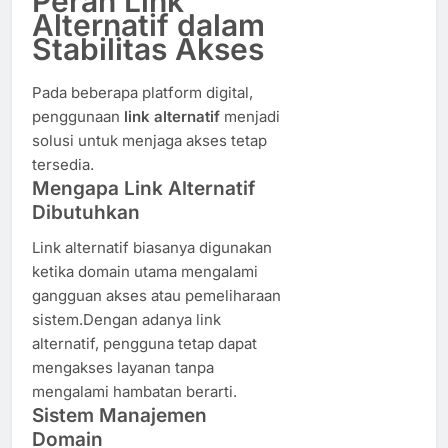
Peran Link
Alternatif dalam
Stabilitas Akses
Pada beberapa platform digital,
penggunaan
link alternatif
menjadi
solusi untuk menjaga akses tetap
tersedia.
Mengapa Link Alternatif
Dibutuhkan
Link alternatif biasanya digunakan
ketika domain utama mengalami
gangguan akses atau pemeliharaan
sistem.Dengan adanya link
alternatif, pengguna tetap dapat
mengakses layanan tanpa
mengalami hambatan berarti.
Sistem Manajemen
Domain