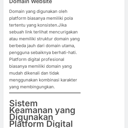
Domain Website
Domain yang digunakan oleh
platform biasanya memiliki pola
tertentu yang konsisten.Jika
sebuah link terlihat mencurigakan
atau memiliki struktur domain yang
berbeda jauh dari domain utama,
pengguna sebaiknya berhati-hati.
Platform digital profesional
biasanya memiliki domain yang
mudah dikenali dan tidak
menggunakan kombinasi karakter
yang membingungkan.
Sistem
Keamanan yang
Digunakan
Platform Digital