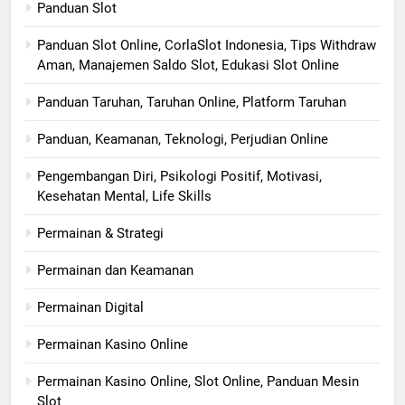
Panduan Slot
Panduan Slot Online, CorlaSlot Indonesia, Tips Withdraw
Aman, Manajemen Saldo Slot, Edukasi Slot Online
Panduan Taruhan, Taruhan Online, Platform Taruhan
Panduan, Keamanan, Teknologi, Perjudian Online
Pengembangan Diri, Psikologi Positif, Motivasi,
Kesehatan Mental, Life Skills
Permainan & Strategi
Permainan dan Keamanan
Permainan Digital
Permainan Kasino Online
Permainan Kasino Online, Slot Online, Panduan Mesin
Slot