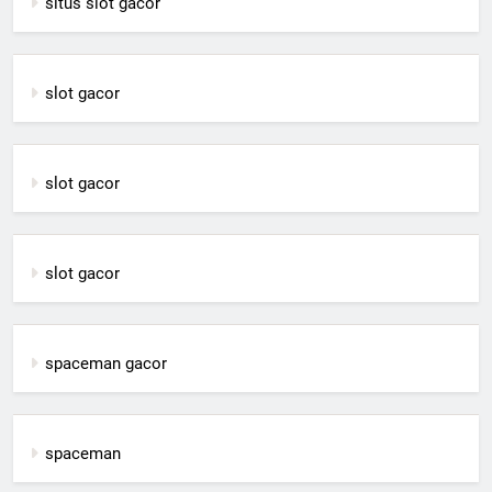
situs slot gacor
slot gacor
slot gacor
slot gacor
spaceman gacor
spaceman