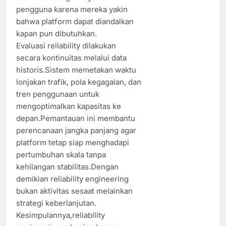
pengguna karena mereka yakin
bahwa platform dapat diandalkan
kapan pun dibutuhkan.
Evaluasi reliability dilakukan
secara kontinuitas melalui data
historis.Sistem memetakan waktu
lonjakan trafik, pola kegagalan, dan
tren penggunaan untuk
mengoptimalkan kapasitas ke
depan.Pemantauan ini membantu
perencanaan jangka panjang agar
platform tetap siap menghadapi
pertumbuhan skala tanpa
kehilangan stabilitas.Dengan
demikian reliability engineering
bukan aktivitas sesaat melainkan
strategi keberlanjutan.
Kesimpulannya,reliability