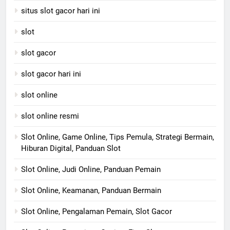
situs slot gacor hari ini
slot
slot gacor
slot gacor hari ini
slot online
slot online resmi
Slot Online, Game Online, Tips Pemula, Strategi Bermain,
Hiburan Digital, Panduan Slot
Slot Online, Judi Online, Panduan Pemain
Slot Online, Keamanan, Panduan Bermain
Slot Online, Pengalaman Pemain, Slot Gacor