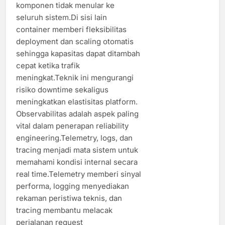
komponen tidak menular ke
seluruh sistem.Di sisi lain
container memberi fleksibilitas
deployment dan scaling otomatis
sehingga kapasitas dapat ditambah
cepat ketika trafik
meningkat.Teknik ini mengurangi
risiko downtime sekaligus
meningkatkan elastisitas platform.
Observabilitas adalah aspek paling
vital dalam penerapan reliability
engineering.Telemetry, logs, dan
tracing menjadi mata sistem untuk
memahami kondisi internal secara
real time.Telemetry memberi sinyal
performa, logging menyediakan
rekaman peristiwa teknis, dan
tracing membantu melacak
perjalanan request