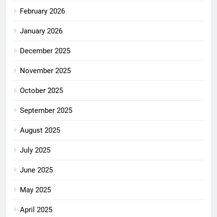
February 2026
January 2026
December 2025
November 2025
October 2025
September 2025
August 2025
July 2025
June 2025
May 2025
April 2025