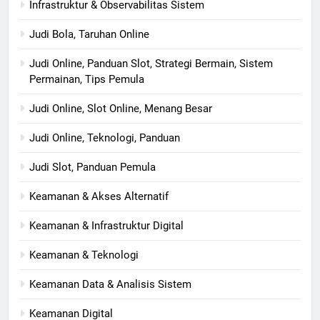
Infrastruktur & Observabilitas Sistem
Judi Bola, Taruhan Online
Judi Online, Panduan Slot, Strategi Bermain, Sistem
Permainan, Tips Pemula
Judi Online, Slot Online, Menang Besar
Judi Online, Teknologi, Panduan
Judi Slot, Panduan Pemula
Keamanan & Akses Alternatif
Keamanan & Infrastruktur Digital
Keamanan & Teknologi
Keamanan Data & Analisis Sistem
Keamanan Digital