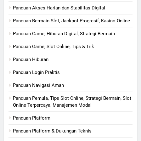
Panduan Akses Harian dan Stabilitas Digital
Panduan Bermain Slot, Jackpot Progresif, Kasino Online
Panduan Game, Hiburan Digital, Strategi Bermain
Panduan Game, Slot Online, Tips & Trik
Panduan Hiburan
Panduan Login Praktis
Panduan Navigasi Aman
Panduan Pemula, Tips Slot Online, Strategi Bermain, Slot
Online Terpercaya, Manajemen Modal
Panduan Platform
Panduan Platform & Dukungan Teknis