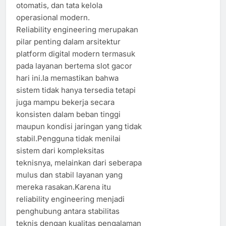
otomatis, dan tata kelola
operasional modern.
Reliability engineering merupakan
pilar penting dalam arsitektur
platform digital modern termasuk
pada layanan bertema slot gacor
hari ini.Ia memastikan bahwa
sistem tidak hanya tersedia tetapi
juga mampu bekerja secara
konsisten dalam beban tinggi
maupun kondisi jaringan yang tidak
stabil.Pengguna tidak menilai
sistem dari kompleksitas
teknisnya, melainkan dari seberapa
mulus dan stabil layanan yang
mereka rasakan.Karena itu
reliability engineering menjadi
penghubung antara stabilitas
teknis dengan kualitas pengalaman