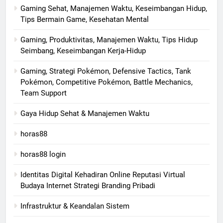
Gaming Sehat, Manajemen Waktu, Keseimbangan Hidup,
Tips Bermain Game, Kesehatan Mental
Gaming, Produktivitas, Manajemen Waktu, Tips Hidup
Seimbang, Keseimbangan Kerja-Hidup
Gaming, Strategi Pokémon, Defensive Tactics, Tank
Pokémon, Competitive Pokémon, Battle Mechanics,
Team Support
Gaya Hidup Sehat & Manajemen Waktu
horas88
horas88 login
Identitas Digital Kehadiran Online Reputasi Virtual
Budaya Internet Strategi Branding Pribadi
Infrastruktur & Keandalan Sistem