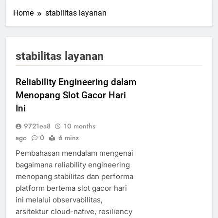
Home
stabilitas layanan
stabilitas layanan
Reliability Engineering dalam
Menopang Slot Gacor Hari
Ini
9721ea8
10 months
ago
0
6 mins
Pembahasan mendalam mengenai
bagaimana reliability engineering
menopang stabilitas dan performa
platform bertema slot gacor hari
ini melalui observabilitas,
arsitektur cloud-native, resiliency