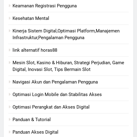
Keamanan Registrasi Pengguna
Kesehatan Mental
Kinerja Sistem Digital,Optimasi Platform,Manajemen
Infrastruktur,Pengalaman Pengguna
link alternatif horas88
Mesin Slot, Kasino & Hiburan, Strategi Perjudian, Game
Digital, Inovasi Slot, Tips Bermain Slot
Navigasi Akun dan Pengalaman Pengguna
Optimasi Login Mobile dan Stabilitas Akses
Optimasi Perangkat dan Akses Digital
Panduan & Tutorial
Panduan Akses Digital