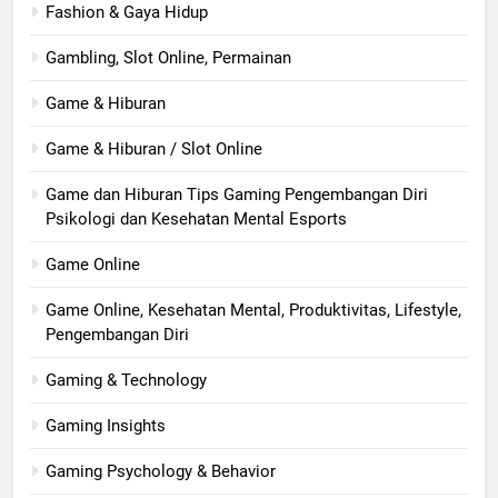
Fashion & Gaya Hidup
Gambling, Slot Online, Permainan
Game & Hiburan
Game & Hiburan / Slot Online
Game dan Hiburan Tips Gaming Pengembangan Diri
Psikologi dan Kesehatan Mental Esports
Game Online
Game Online, Kesehatan Mental, Produktivitas, Lifestyle,
Pengembangan Diri
Gaming & Technology
Gaming Insights
Gaming Psychology & Behavior