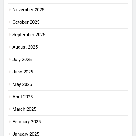
November 2025
October 2025
September 2025
August 2025
July 2025
June 2025
May 2025
April 2025
March 2025
February 2025
January 2025