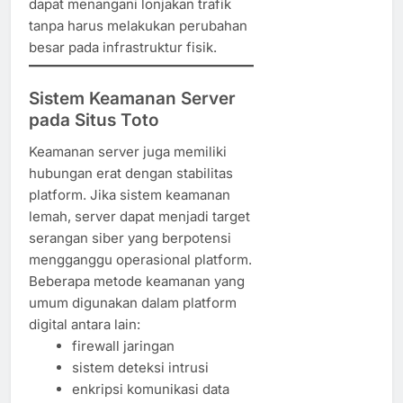
dapat menangani lonjakan trafik
tanpa harus melakukan perubahan
besar pada infrastruktur fisik.
Sistem Keamanan Server
pada Situs Toto
Keamanan server juga memiliki
hubungan erat dengan stabilitas
platform. Jika sistem keamanan
lemah, server dapat menjadi target
serangan siber yang berpotensi
mengganggu operasional platform.
Beberapa metode keamanan yang
umum digunakan dalam platform
digital antara lain:
firewall jaringan
sistem deteksi intrusi
enkripsi komunikasi data