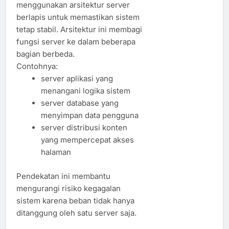
menggunakan arsitektur server
berlapis untuk memastikan sistem
tetap stabil. Arsitektur ini membagi
fungsi server ke dalam beberapa
bagian berbeda.
Contohnya:
server aplikasi yang
menangani logika sistem
server database yang
menyimpan data pengguna
server distribusi konten
yang mempercepat akses
halaman
Pendekatan ini membantu
mengurangi risiko kegagalan
sistem karena beban tidak hanya
ditanggung oleh satu server saja.