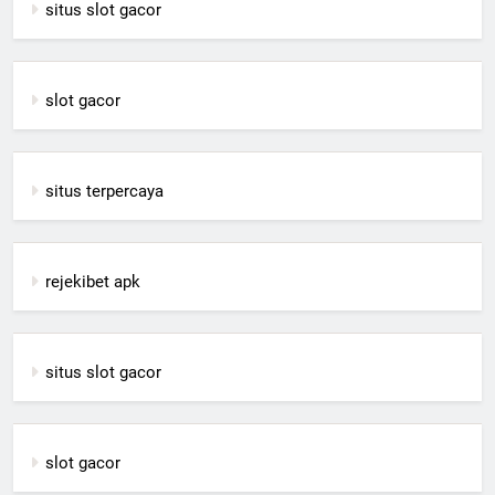
situs slot gacor
slot gacor
situs terpercaya
rejekibet apk
situs slot gacor
slot gacor