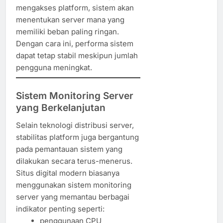
mengakses platform, sistem akan
menentukan server mana yang
memiliki beban paling ringan.
Dengan cara ini, performa sistem
dapat tetap stabil meskipun jumlah
pengguna meningkat.
Sistem Monitoring Server
yang Berkelanjutan
Selain teknologi distribusi server,
stabilitas platform juga bergantung
pada pemantauan sistem yang
dilakukan secara terus-menerus.
Situs digital modern biasanya
menggunakan sistem monitoring
server yang memantau berbagai
indikator penting seperti:
penggunaan CPU