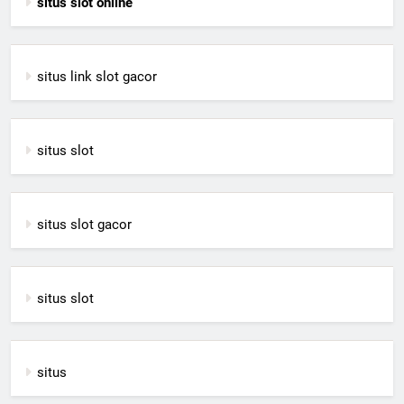
situs slot online
situs link slot gacor
situs slot
situs slot gacor
situs slot
situs