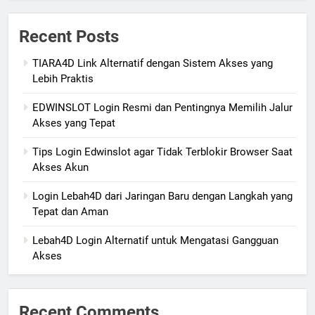
Recent Posts
TIARA4D Link Alternatif dengan Sistem Akses yang
Lebih Praktis
EDWINSLOT Login Resmi dan Pentingnya Memilih Jalur
Akses yang Tepat
Tips Login Edwinslot agar Tidak Terblokir Browser Saat
Akses Akun
Login Lebah4D dari Jaringan Baru dengan Langkah yang
Tepat dan Aman
Lebah4D Login Alternatif untuk Mengatasi Gangguan
Akses
Recent Comments