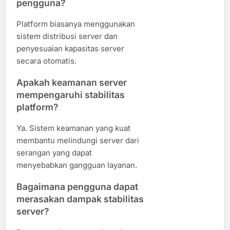
pengguna?
Platform biasanya menggunakan
sistem distribusi server dan
penyesuaian kapasitas server
secara otomatis.
Apakah keamanan server
mempengaruhi stabilitas
platform?
Ya. Sistem keamanan yang kuat
membantu melindungi server dari
serangan yang dapat
menyebabkan gangguan layanan.
Bagaimana pengguna dapat
merasakan dampak stabilitas
server?