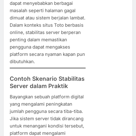
dapat menyebabkan berbagai
masalah seperti halaman gagal
dimuat atau sistem berjalan lambat.
Dalam konteks situs Toto berbasis
online, stabilitas server berperan
penting dalam memastikan
pengguna dapat mengakses
platform secara nyaman kapan pun
dibutuhkan.
Contoh Skenario Stabilitas
Server dalam Praktik
Bayangkan sebuah platform digital
yang mengalami peningkatan
jumlah pengguna secara tiba-tiba.
Jika sistem server tidak dirancang
untuk menangani kondisi tersebut,
platform dapat mengalami