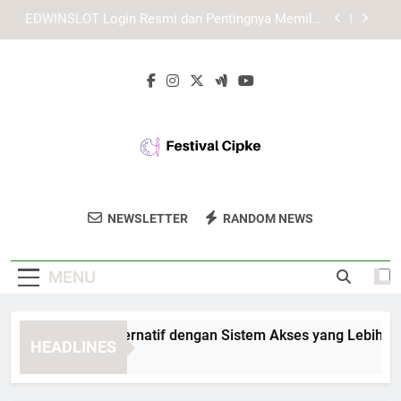
Skip
Tips Login Edwinslot agar Tidak Terblokir
to
Browser Saat Akses Akun
content
Login Lebah4D dari Jaringan Baru dengan
Langkah yang Tepat dan Aman
TIARA4D Link Alternatif dengan Sistem Akses
yang Lebih Praktis
EDWINSLOT Login Resmi dan Pentingnya Memilih
Jalur Akses yang Tepat
Tips Login Edwinslot agar Tidak Terblokir
Browser Saat Akses Akun
Festival Cipke
Ikuti Festival Cipke Untuk Pengalaman Seni
Login Lebah4D dari Jaringan Baru dengan
NEWSLETTER
RANDOM NEWS
Langkah yang Tepat dan Aman
Dan Budaya Yang Menarik.
MENU
ARA4D Link Alternatif dengan Sistem Akses yang Lebih Prakti
HEADLINES
Weeks Ago