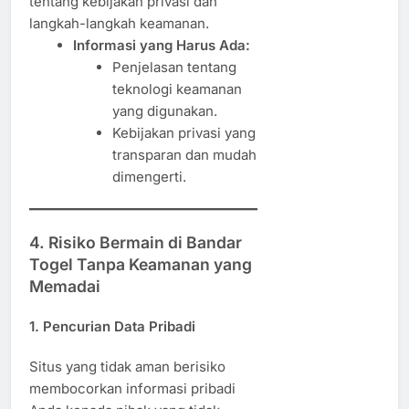
tentang kebijakan privasi dan
langkah-langkah keamanan.
Informasi yang Harus Ada:
Penjelasan tentang
teknologi keamanan
yang digunakan.
Kebijakan privasi yang
transparan dan mudah
dimengerti.
4. Risiko Bermain di Bandar
Togel Tanpa Keamanan yang
Memadai
1. Pencurian Data Pribadi
Situs yang tidak aman berisiko
membocorkan informasi pribadi