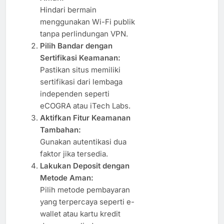
Hindari bermain
menggunakan Wi-Fi publik
tanpa perlindungan VPN.
Pilih Bandar dengan
Sertifikasi Keamanan:
Pastikan situs memiliki
sertifikasi dari lembaga
independen seperti
eCOGRA atau iTech Labs.
Aktifkan Fitur Keamanan
Tambahan:
Gunakan autentikasi dua
faktor jika tersedia.
Lakukan Deposit dengan
Metode Aman:
Pilih metode pembayaran
yang terpercaya seperti e-
wallet atau kartu kredit