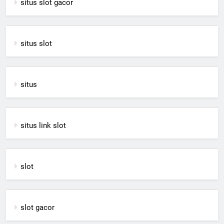
situs slot gacor
situs slot
situs
situs link slot
slot
slot gacor