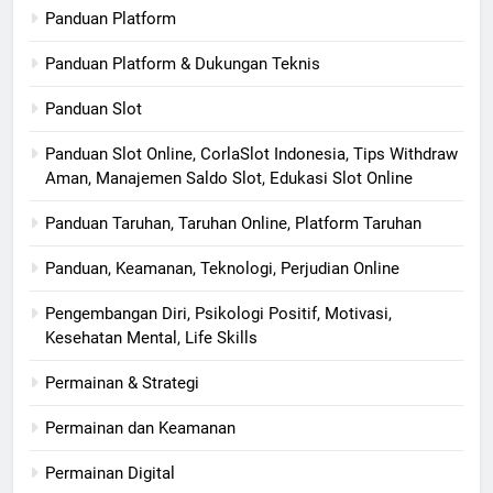
Panduan Platform
Panduan Platform & Dukungan Teknis
Panduan Slot
Panduan Slot Online, CorlaSlot Indonesia, Tips Withdraw
Aman, Manajemen Saldo Slot, Edukasi Slot Online
Panduan Taruhan, Taruhan Online, Platform Taruhan
Panduan, Keamanan, Teknologi, Perjudian Online
Pengembangan Diri, Psikologi Positif, Motivasi,
Kesehatan Mental, Life Skills
Permainan & Strategi
Permainan dan Keamanan
Permainan Digital