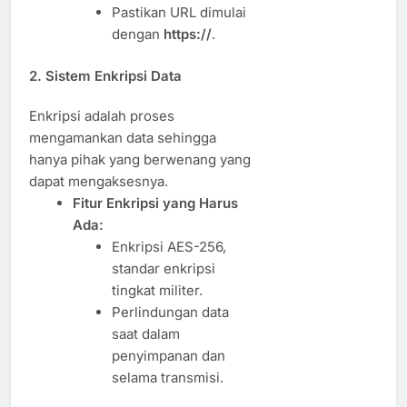
Pastikan URL dimulai
dengan
https://
.
2. Sistem Enkripsi Data
Enkripsi adalah proses
mengamankan data sehingga
hanya pihak yang berwenang yang
dapat mengaksesnya.
Fitur Enkripsi yang Harus
Ada:
Enkripsi AES-256,
standar enkripsi
tingkat militer.
Perlindungan data
saat dalam
penyimpanan dan
selama transmisi.