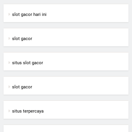
slot gacor hari ini
slot gacor
situs slot gacor
slot gacor
situs terpercaya