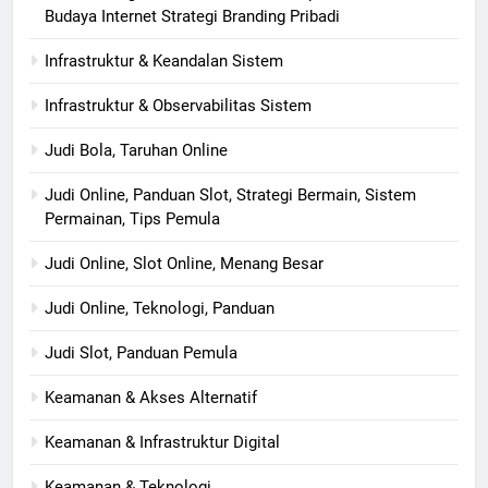
Budaya Internet Strategi Branding Pribadi
Infrastruktur & Keandalan Sistem
Infrastruktur & Observabilitas Sistem
Judi Bola, Taruhan Online
Judi Online, Panduan Slot, Strategi Bermain, Sistem
Permainan, Tips Pemula
Judi Online, Slot Online, Menang Besar
Judi Online, Teknologi, Panduan
Judi Slot, Panduan Pemula
Keamanan & Akses Alternatif
Keamanan & Infrastruktur Digital
Keamanan & Teknologi