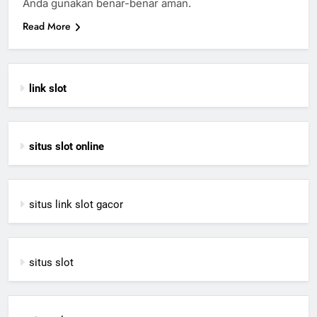
Anda gunakan benar-benar aman.
Read More
link slot
situs slot online
situs link slot gacor
situs slot