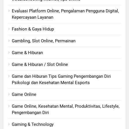
Evaluasi Platform Online, Pengalaman Pengguna Digital,
Kepercayaan Layanan
Fashion & Gaya Hidup
Gambling, Slot Online, Permainan
Game & Hiburan
Game & Hiburan / Slot Online
Game dan Hiburan Tips Gaming Pengembangan Diri
Psikologi dan Kesehatan Mental Esports
Game Online
Game Online, Kesehatan Mental, Produktivitas, Lifestyle,
Pengembangan Diri
Gaming & Technology