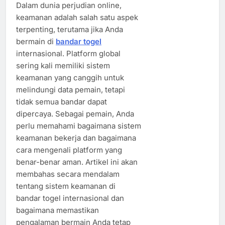
Dalam dunia perjudian online,
keamanan adalah salah satu aspek
terpenting, terutama jika Anda
bermain di
bandar togel
internasional. Platform global
sering kali memiliki sistem
keamanan yang canggih untuk
melindungi data pemain, tetapi
tidak semua bandar dapat
dipercaya. Sebagai pemain, Anda
perlu memahami bagaimana sistem
keamanan bekerja dan bagaimana
cara mengenali platform yang
benar-benar aman. Artikel ini akan
membahas secara mendalam
tentang sistem keamanan di
bandar togel internasional dan
bagaimana memastikan
pengalaman bermain Anda tetap