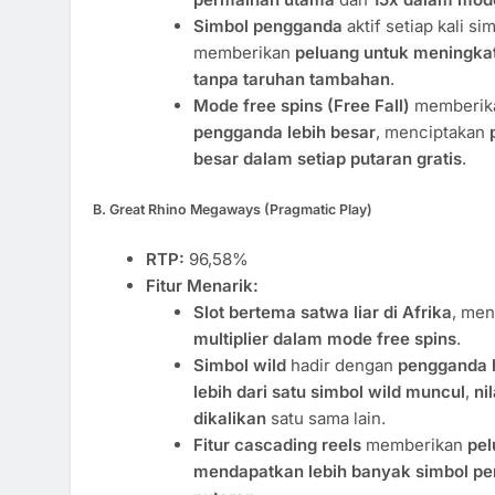
Simbol pengganda
aktif setiap kali si
memberikan
peluang untuk meningk
tanpa taruhan tambahan
.
Mode free spins (Free Fall)
memberik
pengganda lebih besar
, menciptakan
besar dalam setiap putaran gratis
.
B. Great Rhino Megaways (Pragmatic Play)
RTP:
96,58%
Fitur Menarik:
Slot bertema satwa liar di Afrika
, me
multiplier dalam mode free spins
.
Simbol wild
hadir dengan
pengganda 
lebih dari satu simbol wild muncul
,
ni
dikalikan
satu sama lain.
Fitur cascading reels
memberikan
pel
mendapatkan lebih banyak simbol pe