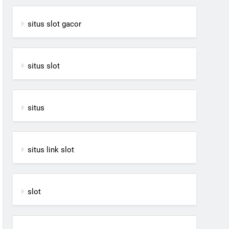
situs slot gacor
situs slot
situs
situs link slot
slot