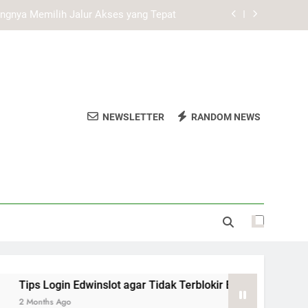
gnya Memilih Jalur Akses yang Tepat
dak Terblokir Browser Saat Akses Akun
u dengan Langkah yang Tepat dan Aman
engan Sistem Akses yang Lebih Praktis
NEWSLETTER
RANDOM NEWS
gnya Memilih Jalur Akses yang Tepat
dak Terblokir Browser Saat Akses Akun
u dengan Langkah yang Tepat dan Aman
in Edwinslot agar Tidak Terblokir Browser Saat Akses Akun
Ago