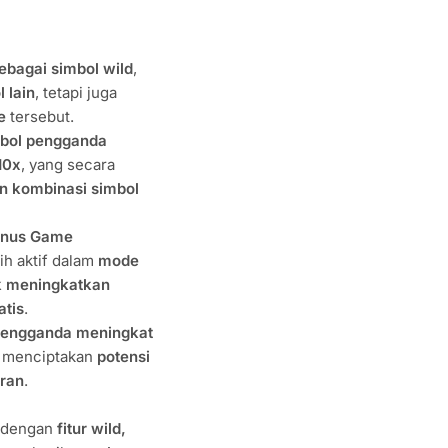
ebagai simbol wild
,
 lain
, tetapi juga
e
tersebut.
bol pengganda
10x
, yang secara
 kombinasi simbol
onus Game
bih aktif dalam
mode
k meningkatkan
atis
.
engganda meningkat
, menciptakan
potensi
ran
.
a dengan
fitur wild,