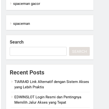
spaceman gacor
spaceman
Search
SEARCH
Recent Posts
TIARA4D Link Alternatif dengan Sistem Akses
yang Lebih Praktis
EDWINSLOT Login Resmi dan Pentingnya
Memilih Jalur Akses yang Tepat