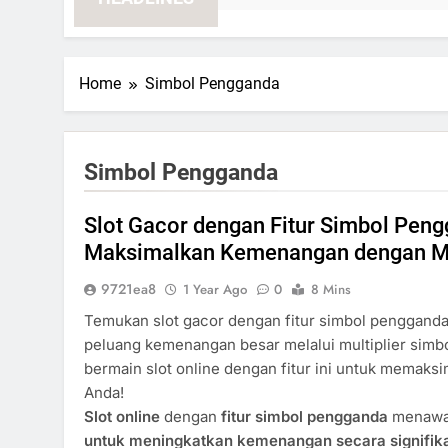
Home
Simbol Pengganda
Simbol Pengganda
Slot Gacor dengan Fitur Simbol Peng
Maksimalkan Kemenangan dengan Mul
9721ea8
1 Year Ago
0
8 Mins
Temukan slot gacor dengan fitur simbol penggan
peluang kemenangan besar melalui multiplier simbol.
bermain slot online dengan fitur ini untuk memaks
Anda!
Slot online
dengan
fitur simbol pengganda
menawa
untuk meningkatkan kemenangan secara signifik