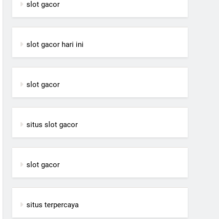
slot gacor
slot gacor hari ini
slot gacor
situs slot gacor
slot gacor
situs terpercaya