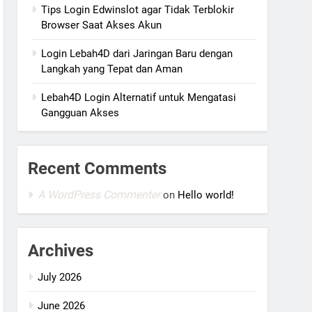
Tips Login Edwinslot agar Tidak Terblokir
Browser Saat Akses Akun
Login Lebah4D dari Jaringan Baru dengan
Langkah yang Tepat dan Aman
Lebah4D Login Alternatif untuk Mengatasi
Gangguan Akses
Recent Comments
A WordPress Commenter
on
Hello world!
Archives
July 2026
June 2026