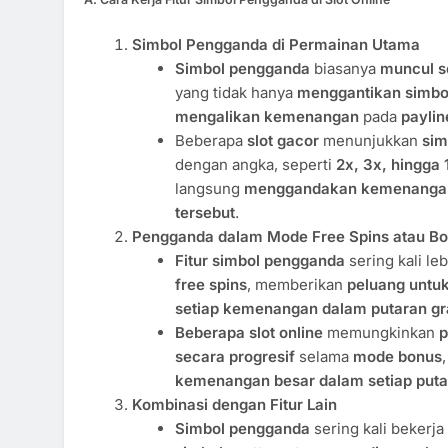
Simbol Pengganda di Permainan Utama
Simbol pengganda
biasanya
muncul s
yang tidak hanya
menggantikan simbol
mengalikan kemenangan
pada
paylin
Beberapa
slot gacor
menunjukkan
sim
dengan angka, seperti
2x, 3x, hingga 
langsung
menggandakan kemenangan
tersebut
.
Pengganda dalam Mode Free Spins atau B
Fitur simbol pengganda
sering kali le
free spins
, memberikan
peluang untu
setiap kemenangan dalam putaran gr
Beberapa slot online
memungkinkan
p
secara progresif
selama
mode bonus
kemenangan besar dalam setiap puta
Kombinasi dengan Fitur Lain
Simbol pengganda
sering kali bekerj