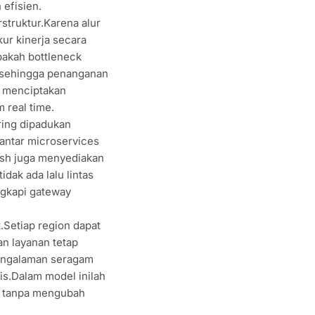
efisien.
rstruktur.Karena alur
ur kinerja secara
pakah bottleneck
al sehingga penanganan
er menciptakan
m real time.
ering dipadukan
antar microservices
esh juga menyediakan
dak ada lalu lintas
ngkapi gateway
.Setiap region dapat
an layanan tetap
pengalaman seragam
fis.Dalam model inilah
a tanpa mengubah