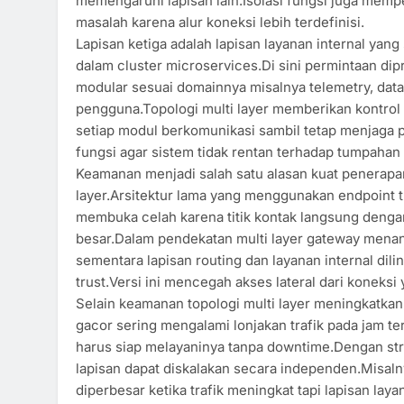
memengaruhi lapisan lain.Isolasi fungsi juga me
masalah karena alur koneksi lebih terdefinisi.
Lapisan ketiga adalah lapisan layanan internal yang 
dalam cluster microservices.Di sini permintaan dip
modular sesuai domainnya misalnya telemetry, data 
pengguna.Topologi multi layer memberikan kontro
setiap modul berkomunikasi sambil tetap menjaga 
fungsi agar sistem tidak rentan terhadap tumpahan 
Keamanan menjadi salah satu alasan kuat penerapa
layer.Arsitektur lama yang menggunakan endpoint
membuka celah karena titik kontak langsung denga
besar.Dalam pendekatan multi layer gateway menan
sementara lapisan routing dan layanan internal dili
trust.Versi ini mencegah akses lateral dari koneksi 
Selain keamanan topologi multi layer meningkatkan s
gacor sering mengalami lonjakan trafik pada jam te
harus siap melayaninya tanpa downtime.Dengan stru
lapisan dapat diskalakan secara independen.Misaln
diperbesar ketika trafik meningkat tapi lapisan layan