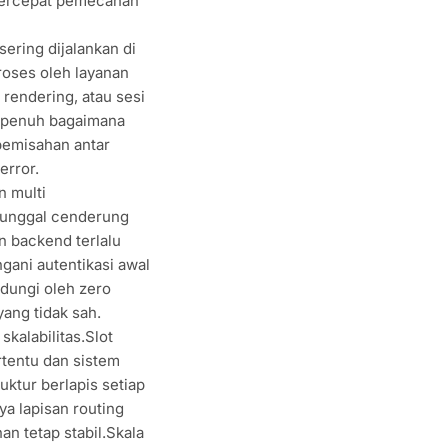
mpercepat pemecahan
sering dijalankan di
roses oleh layanan
rendering, atau sesi
l penuh bagaimana
pemisahan antar
error.
n multi
 tunggal cenderung
n backend terlalu
gani autentikasi awal
ndungi oleh zero
yang tidak sah.
kalabilitas.Slot
rtentu dan sistem
ktur berlapis setiap
ya lapisan routing
an tetap stabil.Skala