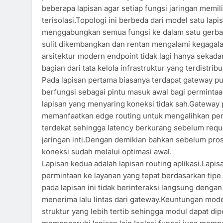
beberapa lapisan agar setiap fungsi jaringan memili
terisolasi.Topologi ini berbeda dari model satu lapi
menggabungkan semua fungsi ke dalam satu gerba
sulit dikembangkan dan rentan mengalami kegagala
arsitektur modern endpoint tidak lagi hanya sekadar
bagian dari tata kelola infrastruktur yang terdistribu
Pada lapisan pertama biasanya terdapat gateway pu
berfungsi sebagai pintu masuk awal bagi perminta
lapisan yang menyaring koneksi tidak sah.Gateway 
memanfaatkan edge routing untuk mengalihkan perm
terdekat sehingga latency berkurang sebelum req
jaringan inti.Dengan demikian bahkan sebelum pro
koneksi sudah melalui optimasi awal.
Lapisan kedua adalah lapisan routing aplikasi.Lapis
permintaan ke layanan yang tepat berdasarkan tipe
pada lapisan ini tidak berinteraksi langsung denga
menerima lalu lintas dari gateway.Keuntungan mode
struktur yang lebih tertib sehingga modul dapat dip