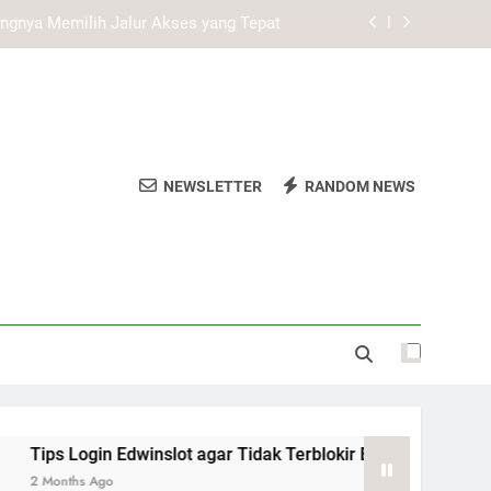
gnya Memilih Jalur Akses yang Tepat
dak Terblokir Browser Saat Akses Akun
u dengan Langkah yang Tepat dan Aman
engan Sistem Akses yang Lebih Praktis
NEWSLETTER
RANDOM NEWS
gnya Memilih Jalur Akses yang Tepat
dak Terblokir Browser Saat Akses Akun
u dengan Langkah yang Tepat dan Aman
gin Edwinslot agar Tidak Terblokir Browser Saat Akses Akun
Ago