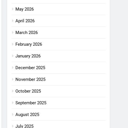
May 2026
April 2026
March 2026
February 2026
January 2026
December 2025
November 2025
October 2025
September 2025
August 2025
July 2025