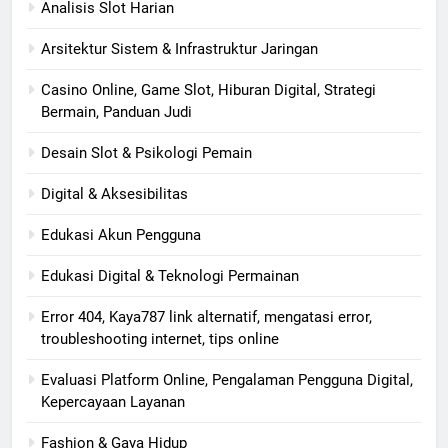
Analisis Slot Harian
Arsitektur Sistem & Infrastruktur Jaringan
Casino Online, Game Slot, Hiburan Digital, Strategi
Bermain, Panduan Judi
Desain Slot & Psikologi Pemain
Digital & Aksesibilitas
Edukasi Akun Pengguna
Edukasi Digital & Teknologi Permainan
Error 404, Kaya787 link alternatif, mengatasi error,
troubleshooting internet, tips online
Evaluasi Platform Online, Pengalaman Pengguna Digital,
Kepercayaan Layanan
Fashion & Gaya Hidup