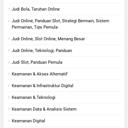
Judi Bola, Taruhan Online
Judi Online, Panduan Slot, Strategi Bermain, Sistem
Permainan, Tips Pemula
Judi Online, Slot Online, Menang Besar
Judi Online, Teknologi, Panduan
Judi Slot, Panduan Pemula
Keamanan & Akses Alternatif
Keamanan & Infrastruktur Digital
Keamanan & Teknologi
Keamanan Data & Analisis Sistem
Keamanan Digital