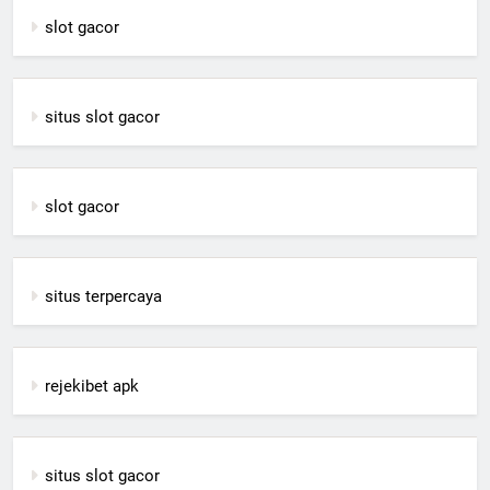
slot gacor
situs slot gacor
slot gacor
situs terpercaya
rejekibet apk
situs slot gacor