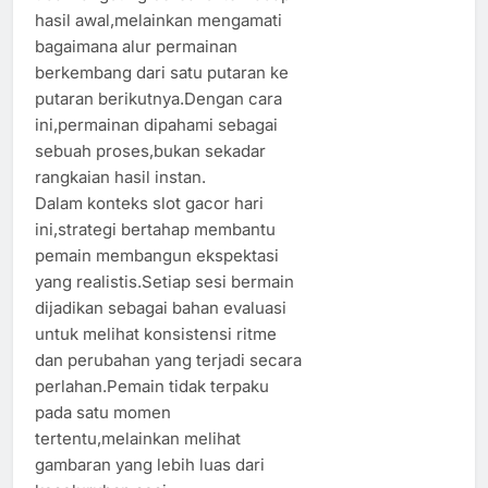
hasil awal,melainkan mengamati
bagaimana alur permainan
berkembang dari satu putaran ke
putaran berikutnya.Dengan cara
ini,permainan dipahami sebagai
sebuah proses,bukan sekadar
rangkaian hasil instan.
Dalam konteks slot gacor hari
ini,strategi bertahap membantu
pemain membangun ekspektasi
yang realistis.Setiap sesi bermain
dijadikan sebagai bahan evaluasi
untuk melihat konsistensi ritme
dan perubahan yang terjadi secara
perlahan.Pemain tidak terpaku
pada satu momen
tertentu,melainkan melihat
gambaran yang lebih luas dari