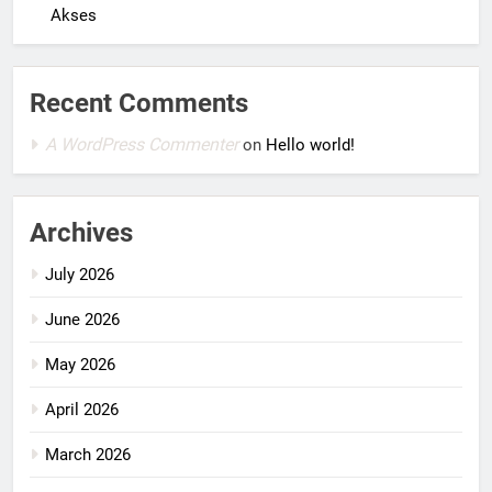
Akses
Recent Comments
A WordPress Commenter
on
Hello world!
Archives
July 2026
June 2026
May 2026
April 2026
March 2026