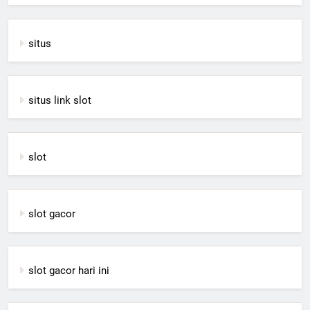
situs
situs link slot
slot
slot gacor
slot gacor hari ini