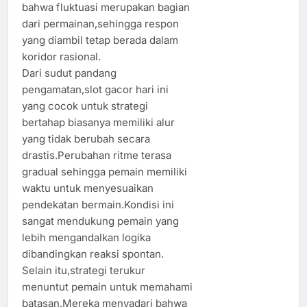
bahwa fluktuasi merupakan bagian
dari permainan,sehingga respon
yang diambil tetap berada dalam
koridor rasional.
Dari sudut pandang
pengamatan,slot gacor hari ini
yang cocok untuk strategi
bertahap biasanya memiliki alur
yang tidak berubah secara
drastis.Perubahan ritme terasa
gradual sehingga pemain memiliki
waktu untuk menyesuaikan
pendekatan bermain.Kondisi ini
sangat mendukung pemain yang
lebih mengandalkan logika
dibandingkan reaksi spontan.
Selain itu,strategi terukur
menuntut pemain untuk memahami
batasan.Mereka menyadari bahwa