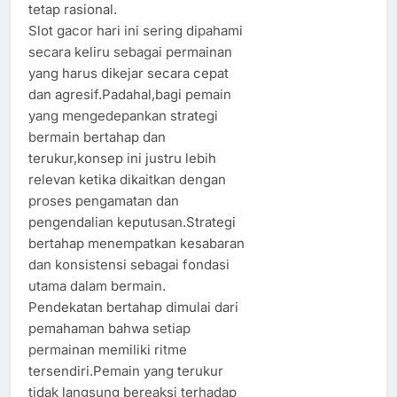
tetap rasional.
Slot gacor hari ini sering dipahami
secara keliru sebagai permainan
yang harus dikejar secara cepat
dan agresif.Padahal,bagi pemain
yang mengedepankan strategi
bermain bertahap dan
terukur,konsep ini justru lebih
relevan ketika dikaitkan dengan
proses pengamatan dan
pengendalian keputusan.Strategi
bertahap menempatkan kesabaran
dan konsistensi sebagai fondasi
utama dalam bermain.
Pendekatan bertahap dimulai dari
pemahaman bahwa setiap
permainan memiliki ritme
tersendiri.Pemain yang terukur
tidak langsung bereaksi terhadap