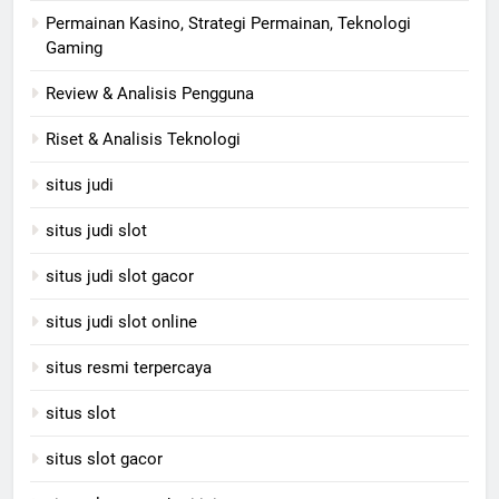
Permainan Kasino, Strategi Permainan, Teknologi
Gaming
Review & Analisis Pengguna
Riset & Analisis Teknologi
situs judi
situs judi slot
situs judi slot gacor
situs judi slot online
situs resmi terpercaya
situs slot
situs slot gacor