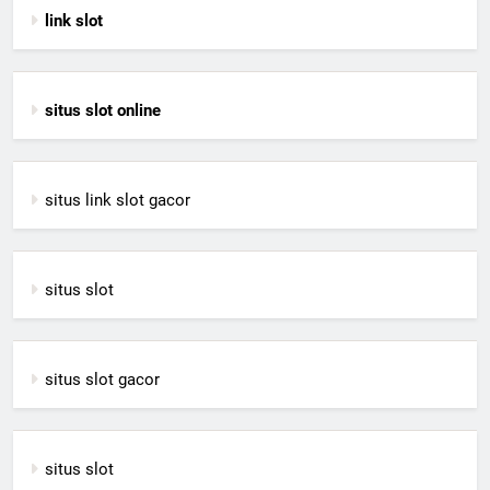
link slot
situs slot online
situs link slot gacor
situs slot
situs slot gacor
situs slot