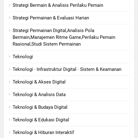
Strategi Bermain & Analisis Perilaku Pemain
Strategi Permainan & Evaluasi Harian
Strategi Permainan Digital,Analisis Pola
Bermain,Manajemen Ritme Game,Perilaku Pemain
Rasional,Studi Sistem Permainan
Teknologi
Teknologi · Infrastruktur Digital · Sistem & Keamanan
Teknologi & Akses Digital
Teknologi & Analisis Data
Teknologi & Budaya Digital
Teknologi & Edukasi Digital
Teknologi & Hiburan Interaktif