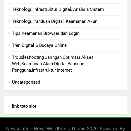
Teknologi, Infrastruktur Digital, Analisis Sistem
Teknologi, Panduan Digital, Keamanan Akun
Tips Keamanan Browser dan Login
Tren Digital & Budaya Online
Troubleshooting Jaringan,Optimasi Akses
Web,Keamanan Akun Digital,Panduan
Pengguna,Infrastruktur Internet
Uncategorized
link toto slot
Newsmatic - News WordPress Theme 2026. Powered By