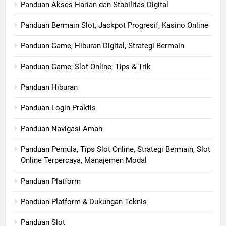
Panduan Akses Harian dan Stabilitas Digital
Panduan Bermain Slot, Jackpot Progresif, Kasino Online
Panduan Game, Hiburan Digital, Strategi Bermain
Panduan Game, Slot Online, Tips & Trik
Panduan Hiburan
Panduan Login Praktis
Panduan Navigasi Aman
Panduan Pemula, Tips Slot Online, Strategi Bermain, Slot
Online Terpercaya, Manajemen Modal
Panduan Platform
Panduan Platform & Dukungan Teknis
Panduan Slot