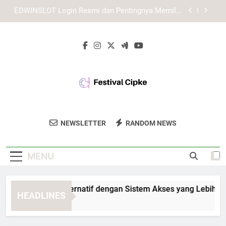
Skip
Tips Login Edwinslot agar Tidak Terblokir
to
Browser Saat Akses Akun
content
Login Lebah4D dari Jaringan Baru dengan
Langkah yang Tepat dan Aman
TIARA4D Link Alternatif dengan Sistem Akses
yang Lebih Praktis
EDWINSLOT Login Resmi dan Pentingnya Memilih
Jalur Akses yang Tepat
Tips Login Edwinslot agar Tidak Terblokir
Browser Saat Akses Akun
Festival Cipke
Ikuti Festival Cipke Untuk Pengalaman Seni
Login Lebah4D dari Jaringan Baru dengan
NEWSLETTER
RANDOM NEWS
Langkah yang Tepat dan Aman
Dan Budaya Yang Menarik.
MENU
ARA4D Link Alternatif dengan Sistem Akses yang Lebih Prakti
HEADLINES
Weeks Ago