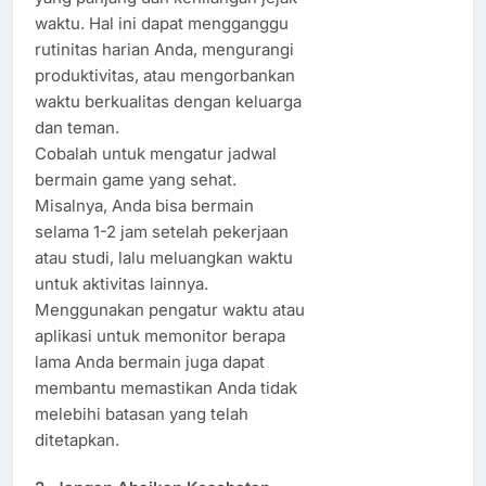
waktu. Hal ini dapat mengganggu
rutinitas harian Anda, mengurangi
produktivitas, atau mengorbankan
waktu berkualitas dengan keluarga
dan teman.
Cobalah untuk mengatur jadwal
bermain game yang sehat.
Misalnya, Anda bisa bermain
selama 1-2 jam setelah pekerjaan
atau studi, lalu meluangkan waktu
untuk aktivitas lainnya.
Menggunakan pengatur waktu atau
aplikasi untuk memonitor berapa
lama Anda bermain juga dapat
membantu memastikan Anda tidak
melebihi batasan yang telah
ditetapkan.