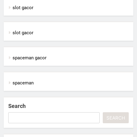
slot gacor
slot gacor
spaceman gacor
spaceman
Search
SEARCH