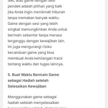
teki, atau game dengan sesi
pendek adalah pilihan yang baik
jika Anda ingin menikmati hiburan
tanpa memakan banyak waktu.
Game dengan sesi yang lebih
singkat memungkinkan Anda untuk
bermain sebentar tanpa merasa
terganggu dengan kewajiban lain.
Ini juga mengurangi risiko
kecanduan game yang bisa
membuat Anda kehilangan track
tentang waktu dan tugas lainnya.
5.
Buat Waktu Bermain Game
sebagai Hadiah setelah
Selesaikan Kewajiban
Menggunakan game sebagai
hadiah setelah menyelesaikan