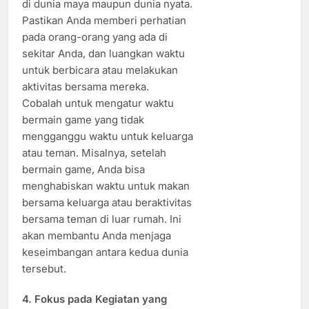
di dunia maya maupun dunia nyata.
Pastikan Anda memberi perhatian
pada orang-orang yang ada di
sekitar Anda, dan luangkan waktu
untuk berbicara atau melakukan
aktivitas bersama mereka.
Cobalah untuk mengatur waktu
bermain game yang tidak
mengganggu waktu untuk keluarga
atau teman. Misalnya, setelah
bermain game, Anda bisa
menghabiskan waktu untuk makan
bersama keluarga atau beraktivitas
bersama teman di luar rumah. Ini
akan membantu Anda menjaga
keseimbangan antara kedua dunia
tersebut.
4. Fokus pada Kegiatan yang