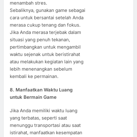
menambah stres.
Sebaliknya, gunakan game sebagai
cara untuk bersantai setelah Anda
merasa cukup tenang dan fokus.
Jika Anda merasa terjebak dalam
situasi yang penuh tekanan,
pertimbangkan untuk mengambil
waktu sejenak untuk beristirahat
atau melakukan kegiatan lain yang
lebih menenangkan sebelum
kembali ke permainan.
8.
Manfaatkan Waktu Luang
untuk Bermain Game
Jika Anda memiliki waktu luang
yang terbatas, seperti saat
menunggu transportasi atau saat
istirahat, manfaatkan kesempatan