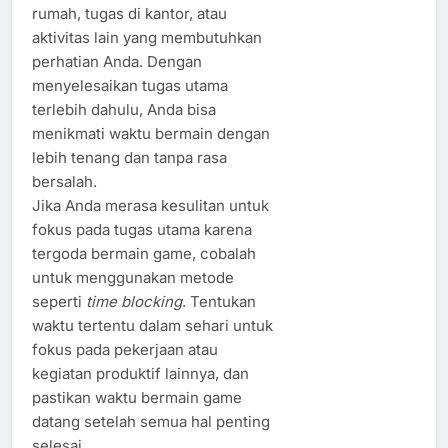
rumah, tugas di kantor, atau
aktivitas lain yang membutuhkan
perhatian Anda. Dengan
menyelesaikan tugas utama
terlebih dahulu, Anda bisa
menikmati waktu bermain dengan
lebih tenang dan tanpa rasa
bersalah.
Jika Anda merasa kesulitan untuk
fokus pada tugas utama karena
tergoda bermain game, cobalah
untuk menggunakan metode
seperti
time blocking
. Tentukan
waktu tertentu dalam sehari untuk
fokus pada pekerjaan atau
kegiatan produktif lainnya, dan
pastikan waktu bermain game
datang setelah semua hal penting
selesai.