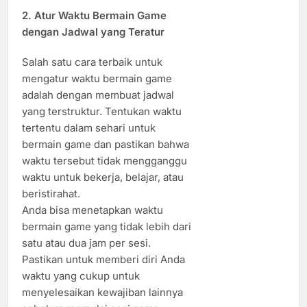
2.
Atur Waktu Bermain Game
dengan Jadwal yang Teratur
Salah satu cara terbaik untuk
mengatur waktu bermain game
adalah dengan membuat jadwal
yang terstruktur. Tentukan waktu
tertentu dalam sehari untuk
bermain game dan pastikan bahwa
waktu tersebut tidak mengganggu
waktu untuk bekerja, belajar, atau
beristirahat.
Anda bisa menetapkan waktu
bermain game yang tidak lebih dari
satu atau dua jam per sesi.
Pastikan untuk memberi diri Anda
waktu yang cukup untuk
menyelesaikan kewajiban lainnya