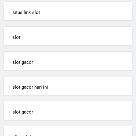
situs link slot
slot
slot gacor
slot gacor hari ini
slot gacor