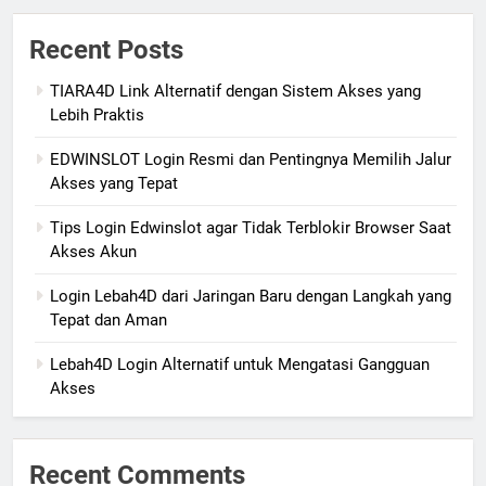
Recent Posts
TIARA4D Link Alternatif dengan Sistem Akses yang
Lebih Praktis
EDWINSLOT Login Resmi dan Pentingnya Memilih Jalur
Akses yang Tepat
Tips Login Edwinslot agar Tidak Terblokir Browser Saat
Akses Akun
Login Lebah4D dari Jaringan Baru dengan Langkah yang
Tepat dan Aman
Lebah4D Login Alternatif untuk Mengatasi Gangguan
Akses
Recent Comments