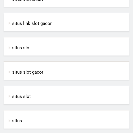
situs link slot gacor
situs slot
situs slot gacor
situs slot
situs