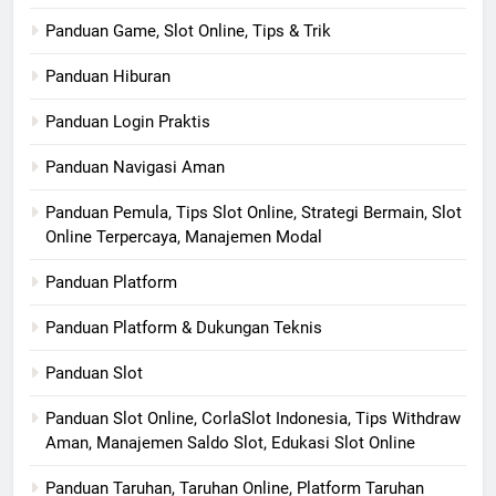
Panduan Game, Slot Online, Tips & Trik
Panduan Hiburan
Panduan Login Praktis
Panduan Navigasi Aman
Panduan Pemula, Tips Slot Online, Strategi Bermain, Slot
Online Terpercaya, Manajemen Modal
Panduan Platform
Panduan Platform & Dukungan Teknis
Panduan Slot
Panduan Slot Online, CorlaSlot Indonesia, Tips Withdraw
Aman, Manajemen Saldo Slot, Edukasi Slot Online
Panduan Taruhan, Taruhan Online, Platform Taruhan