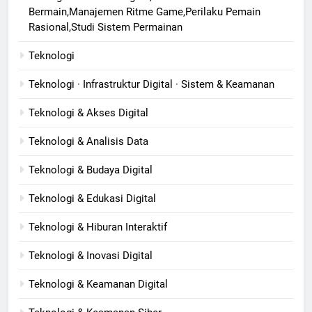
Bermain,Manajemen Ritme Game,Perilaku Pemain
Rasional,Studi Sistem Permainan
Teknologi
Teknologi · Infrastruktur Digital · Sistem & Keamanan
Teknologi & Akses Digital
Teknologi & Analisis Data
Teknologi & Budaya Digital
Teknologi & Edukasi Digital
Teknologi & Hiburan Interaktif
Teknologi & Inovasi Digital
Teknologi & Keamanan Digital