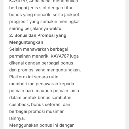
KAYA787, Anda dapat menemukan
berbagai jenis slot dengan fitur
bonus yang menarik, serta jackpot
progresif yang semakin meningkat
seiring berjalannya waktu.
2. Bonus dan Promosi yang
Menguntungkan
Selain menawarkan berbagai
permainan menarik, KAYA787 juga
dikenal dengan berbagai bonus
dan promosi yang menguntungkan.
Platform ini secara rutin
memberikan penawaran kepada
pemain baru maupun pemain lama
dalam bentuk bonus sambutan,
cashback, bonus setoran, dan
berbagai promosi musiman
lainnya.
Menggunakan bonus ini dengan