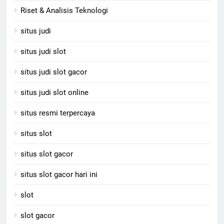
Riset & Analisis Teknologi
situs judi
situs judi slot
situs judi slot gacor
situs judi slot online
situs resmi terpercaya
situs slot
situs slot gacor
situs slot gacor hari ini
slot
slot gacor