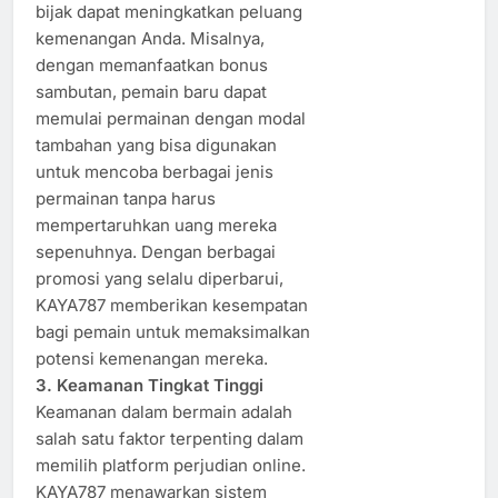
bijak dapat meningkatkan peluang
kemenangan Anda. Misalnya,
dengan memanfaatkan bonus
sambutan, pemain baru dapat
memulai permainan dengan modal
tambahan yang bisa digunakan
untuk mencoba berbagai jenis
permainan tanpa harus
mempertaruhkan uang mereka
sepenuhnya. Dengan berbagai
promosi yang selalu diperbarui,
KAYA787 memberikan kesempatan
bagi pemain untuk memaksimalkan
potensi kemenangan mereka.
3. Keamanan Tingkat Tinggi
Keamanan dalam bermain adalah
salah satu faktor terpenting dalam
memilih platform perjudian online.
KAYA787 menawarkan sistem