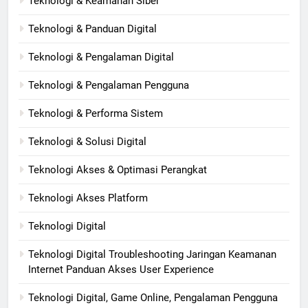
Teknologi & Keamanan Siber
Teknologi & Panduan Digital
Teknologi & Pengalaman Digital
Teknologi & Pengalaman Pengguna
Teknologi & Performa Sistem
Teknologi & Solusi Digital
Teknologi Akses & Optimasi Perangkat
Teknologi Akses Platform
Teknologi Digital
Teknologi Digital Troubleshooting Jaringan Keamanan
Internet Panduan Akses User Experience
Teknologi Digital, Game Online, Pengalaman Pengguna