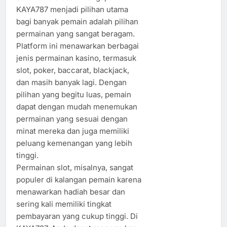
KAYA787 menjadi pilihan utama
bagi banyak pemain adalah pilihan
permainan yang sangat beragam.
Platform ini menawarkan berbagai
jenis permainan kasino, termasuk
slot, poker, baccarat, blackjack,
dan masih banyak lagi. Dengan
pilihan yang begitu luas, pemain
dapat dengan mudah menemukan
permainan yang sesuai dengan
minat mereka dan juga memiliki
peluang kemenangan yang lebih
tinggi.
Permainan slot, misalnya, sangat
populer di kalangan pemain karena
menawarkan hadiah besar dan
sering kali memiliki tingkat
pembayaran yang cukup tinggi. Di