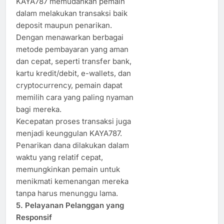
KAYA787 memudahkan pemain
dalam melakukan transaksi baik
deposit maupun penarikan.
Dengan menawarkan berbagai
metode pembayaran yang aman
dan cepat, seperti transfer bank,
kartu kredit/debit, e-wallets, dan
cryptocurrency, pemain dapat
memilih cara yang paling nyaman
bagi mereka.
Kecepatan proses transaksi juga
menjadi keunggulan KAYA787.
Penarikan dana dilakukan dalam
waktu yang relatif cepat,
memungkinkan pemain untuk
menikmati kemenangan mereka
tanpa harus menunggu lama.
5. Pelayanan Pelanggan yang
Responsif