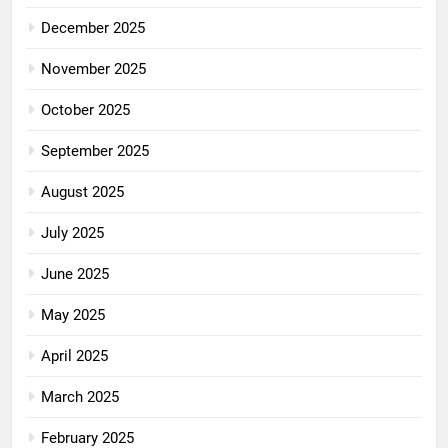
December 2025
November 2025
October 2025
September 2025
August 2025
July 2025
June 2025
May 2025
April 2025
March 2025
February 2025