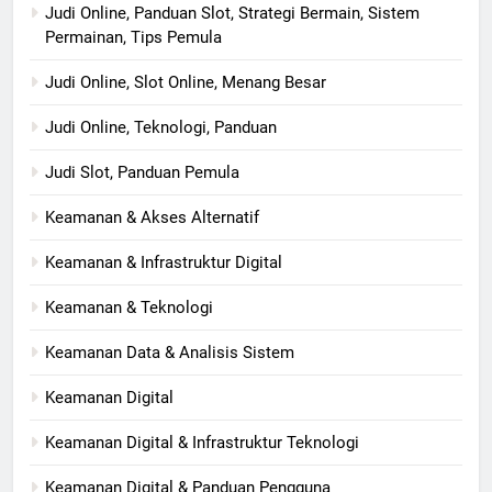
Judi Online, Panduan Slot, Strategi Bermain, Sistem
Permainan, Tips Pemula
Judi Online, Slot Online, Menang Besar
Judi Online, Teknologi, Panduan
Judi Slot, Panduan Pemula
Keamanan & Akses Alternatif
Keamanan & Infrastruktur Digital
Keamanan & Teknologi
Keamanan Data & Analisis Sistem
Keamanan Digital
Keamanan Digital & Infrastruktur Teknologi
Keamanan Digital & Panduan Pengguna