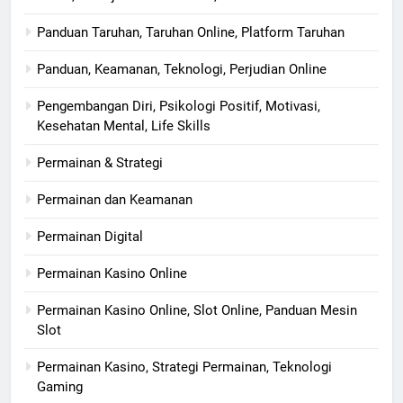
Panduan Taruhan, Taruhan Online, Platform Taruhan
Panduan, Keamanan, Teknologi, Perjudian Online
Pengembangan Diri, Psikologi Positif, Motivasi,
Kesehatan Mental, Life Skills
Permainan & Strategi
Permainan dan Keamanan
Permainan Digital
Permainan Kasino Online
Permainan Kasino Online, Slot Online, Panduan Mesin
Slot
Permainan Kasino, Strategi Permainan, Teknologi
Gaming