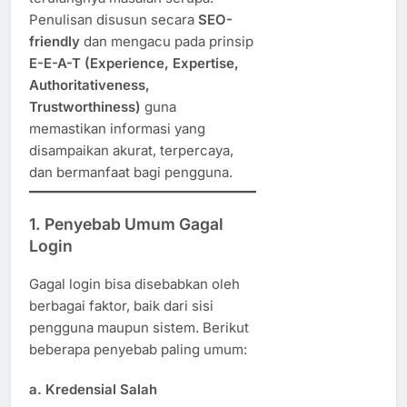
Penulisan disusun secara
SEO-
friendly
dan mengacu pada prinsip
E-E-A-T (Experience, Expertise,
Authoritativeness,
Trustworthiness)
guna
memastikan informasi yang
disampaikan akurat, terpercaya,
dan bermanfaat bagi pengguna.
1. Penyebab Umum Gagal
Login
Gagal login bisa disebabkan oleh
berbagai faktor, baik dari sisi
pengguna maupun sistem. Berikut
beberapa penyebab paling umum:
a.
Kredensial Salah