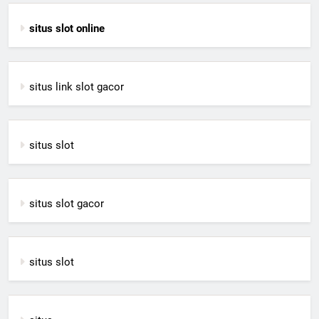
situs slot online
situs link slot gacor
situs slot
situs slot gacor
situs slot