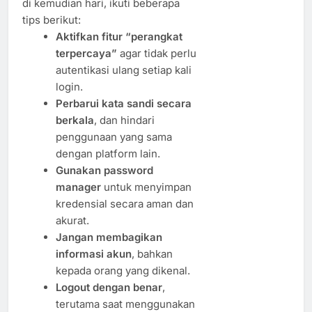
di kemudian hari, ikuti beberapa
tips berikut:
Aktifkan fitur “perangkat
terpercaya”
agar tidak perlu
autentikasi ulang setiap kali
login.
Perbarui kata sandi secara
berkala
, dan hindari
penggunaan yang sama
dengan platform lain.
Gunakan password
manager
untuk menyimpan
kredensial secara aman dan
akurat.
Jangan membagikan
informasi akun
, bahkan
kepada orang yang dikenal.
Logout dengan benar
,
terutama saat menggunakan