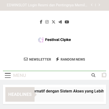
Skip
Tips Login Edwinslot agar Tidak Terblokir
to
Browser Saat Akses Akun
content
Login Lebah4D dari Jaringan Baru dengan
Langkah yang Tepat dan Aman
TIARA4D Link Alternatif dengan Sistem Akses
yang Lebih Praktis
EDWINSLOT Login Resmi dan Pentingnya Memilih
Jalur Akses yang Tepat
Tips Login Edwinslot agar Tidak Terblokir
Browser Saat Akses Akun
Festival Cipke
Ikuti Festival Cipke Untuk Pengalaman Seni
Login Lebah4D dari Jaringan Baru dengan
NEWSLETTER
RANDOM NEWS
Langkah yang Tepat dan Aman
Dan Budaya Yang Menarik.
MENU
ARA4D Link Alternatif dengan Sistem Akses yang Lebih Prakti
HEADLINES
Weeks Ago