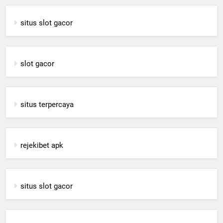
situs slot gacor
slot gacor
situs terpercaya
rejekibet apk
situs slot gacor