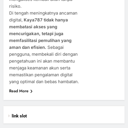
risiko.
Di tengah meningkatnya ancaman
digital,
Kaya787 tidak hanya
membatasi akses yang
mencurigakan, tetapi juga
memfasilitasi pemulihan yang
aman dan efisien.
Sebagai
pengguna, membekali diri dengan
pengetahuan ini akan membantu
menjaga keamanan akun serta
memastikan pengalaman digital
yang optimal dan bebas hambatan.
Read More
link slot