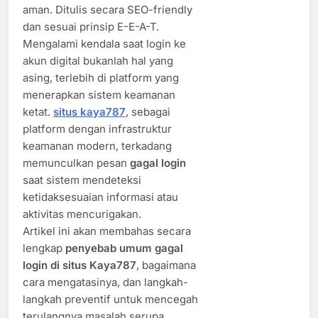
aman. Ditulis secara SEO-friendly
dan sesuai prinsip E-E-A-T.
Mengalami kendala saat login ke
akun digital bukanlah hal yang
asing, terlebih di platform yang
menerapkan sistem keamanan
ketat.
situs kaya787
, sebagai
platform dengan infrastruktur
keamanan modern, terkadang
memunculkan pesan
gagal login
saat sistem mendeteksi
ketidaksesuaian informasi atau
aktivitas mencurigakan.
Artikel ini akan membahas secara
lengkap
penyebab umum gagal
login di situs Kaya787
, bagaimana
cara mengatasinya, dan langkah-
langkah preventif untuk mencegah
terulangnya masalah serupa.