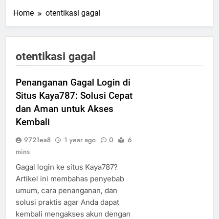
Home
otentikasi gagal
otentikasi gagal
Penanganan Gagal Login di
Situs Kaya787: Solusi Cepat
dan Aman untuk Akses
Kembali
9721ea8
1 year ago
0
6
mins
Gagal login ke situs Kaya787?
Artikel ini membahas penyebab
umum, cara penanganan, dan
solusi praktis agar Anda dapat
kembali mengakses akun dengan