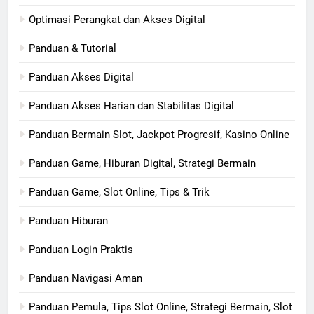
Optimasi Perangkat dan Akses Digital
Panduan & Tutorial
Panduan Akses Digital
Panduan Akses Harian dan Stabilitas Digital
Panduan Bermain Slot, Jackpot Progresif, Kasino Online
Panduan Game, Hiburan Digital, Strategi Bermain
Panduan Game, Slot Online, Tips & Trik
Panduan Hiburan
Panduan Login Praktis
Panduan Navigasi Aman
Panduan Pemula, Tips Slot Online, Strategi Bermain, Slot