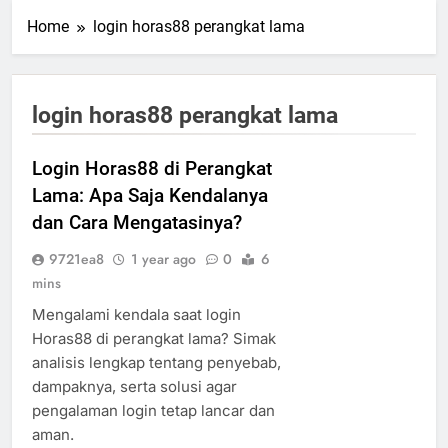
Home
login horas88 perangkat lama
login horas88 perangkat lama
Login Horas88 di Perangkat
Lama: Apa Saja Kendalanya
dan Cara Mengatasinya?
9721ea8
1 year ago
0
6
mins
Mengalami kendala saat login
Horas88 di perangkat lama? Simak
analisis lengkap tentang penyebab,
dampaknya, serta solusi agar
pengalaman login tetap lancar dan
aman.