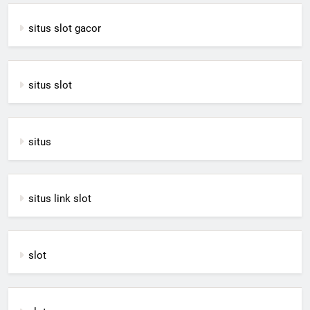
situs slot gacor
situs slot
situs
situs link slot
slot