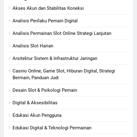
Akses Akun dan Stabilitas Koneksi
Analisis Perilaku Pemain Digital
Analisis Permainan Slot Online Strategi Lanjutan
Analisis Slot Harian
Arsitektur Sistem & Infrastruktur Jaringan
Casino Online, Game Slot, Hiburan Digital, Strategi
Bermain, Panduan Judi
Desain Slot & Psikologi Pemain
Digital & Aksesibilitas
Edukasi Akun Pengguna
Edukasi Digital & Teknologi Permainan