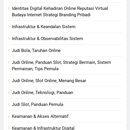
Identitas Digital Kehadiran Online Reputasi Virtual
Budaya Internet Strategi Branding Pribadi
Infrastruktur & Keandalan Sistem
Infrastruktur & Observabilitas Sistem
Judi Bola, Taruhan Online
Judi Online, Panduan Slot, Strategi Bermain, Sistem
Permainan, Tips Pemula
Judi Online, Slot Online, Menang Besar
Judi Online, Teknologi, Panduan
Judi Slot, Panduan Pemula
Keamanan & Akses Alternatif
Keamanan & Infrastruktur Digital