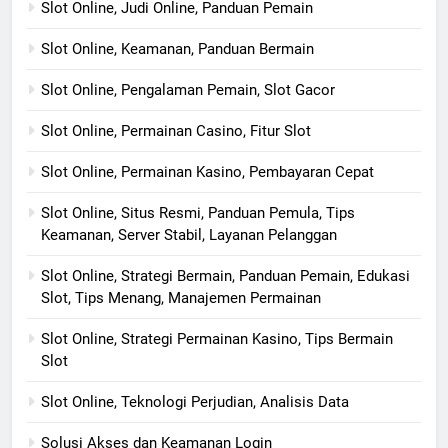
Slot Online, Judi Online, Panduan Pemain
Slot Online, Keamanan, Panduan Bermain
Slot Online, Pengalaman Pemain, Slot Gacor
Slot Online, Permainan Casino, Fitur Slot
Slot Online, Permainan Kasino, Pembayaran Cepat
Slot Online, Situs Resmi, Panduan Pemula, Tips
Keamanan, Server Stabil, Layanan Pelanggan
Slot Online, Strategi Bermain, Panduan Pemain, Edukasi
Slot, Tips Menang, Manajemen Permainan
Slot Online, Strategi Permainan Kasino, Tips Bermain
Slot
Slot Online, Teknologi Perjudian, Analisis Data
Solusi Akses dan Keamanan Login