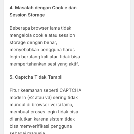
4.
Masalah dengan Cookie dan
Session Storage
Beberapa browser lama tidak
mengelola cookie atau session
storage dengan benar,
menyebabkan pengguna harus
login berulang kali atau tidak bisa
mempertahankan sesi yang aktif.
5.
Captcha Tidak Tampil
Fitur keamanan seperti CAPTCHA
modern (v2 atau v3) sering tidak
muncul di browser versi lama,
membuat proses login tidak bisa
dilanjutkan karena sistem tidak
bisa memverifikasi pengguna
sebagai manusia.