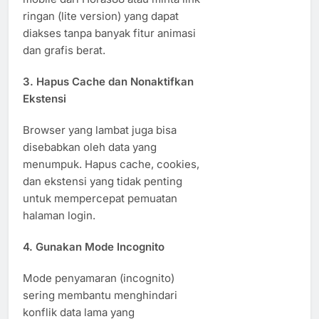
ringan (lite version) yang dapat
diakses tanpa banyak fitur animasi
dan grafis berat.
3.
Hapus Cache dan Nonaktifkan
Ekstensi
Browser yang lambat juga bisa
disebabkan oleh data yang
menumpuk. Hapus cache, cookies,
dan ekstensi yang tidak penting
untuk mempercepat pemuatan
halaman login.
4.
Gunakan Mode Incognito
Mode penyamaran (incognito)
sering membantu menghindari
konflik data lama yang