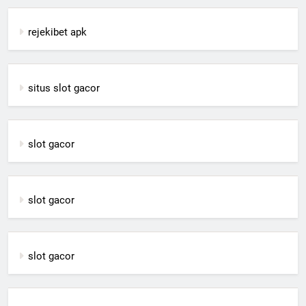
rejekibet apk
situs slot gacor
slot gacor
slot gacor
slot gacor