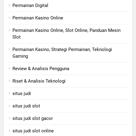
Permainan Digital
Permainan Kasino Online
Permainan Kasino Online, Slot Online, Panduan Mesin
Slot
Permainan Kasino, Strategi Permainan, Teknologi
Gaming
Review & Analisis Pengguna
Riset & Analisis Teknologi
situs judi
situs judi slot
situs judi slot gacor
situs judi slot online