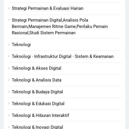
Strategi Permainan & Evaluasi Harian
Strategi Permainan Digital,Analisis Pola
Bermain,Manajemen Ritme Game,Perilaku Pemain
Rasional,Studi Sistem Permainan
Teknologi
Teknologi · Infrastruktur Digital · Sistem & Keamanan
Teknologi & Akses Digital
Teknologi & Analisis Data
Teknologi & Budaya Digital
Teknologi & Edukasi Digital
Teknologi & Hiburan Interaktif
Teknologi & Inovasi Digital