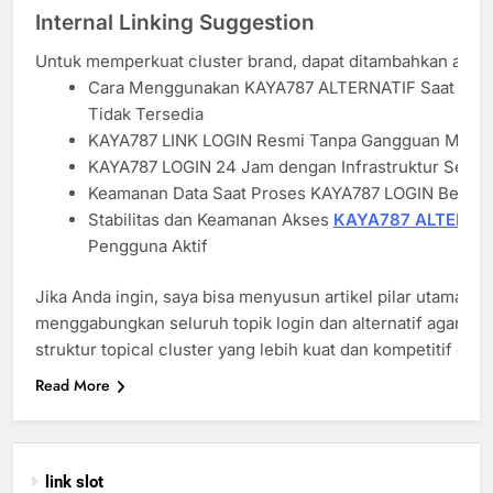
Internal Linking Suggestion
Untuk memperkuat cluster brand, dapat ditambahkan artikel
Cara Menggunakan KAYA787 ALTERNATIF Saat Serv
Tidak Tersedia
KAYA787 LINK LOGIN Resmi Tanpa Gangguan Maint
KAYA787 LOGIN 24 Jam dengan Infrastruktur Serve
Keamanan Data Saat Proses KAYA787 LOGIN Berlan
Stabilitas dan Keamanan Akses
KAYA787 ALTERNA
Pengguna Aktif
Jika Anda ingin, saya bisa menyusun artikel pilar utama ya
menggabungkan seluruh topik login dan alternatif agar m
struktur topical cluster yang lebih kuat dan kompetitif di G
Read More
link slot