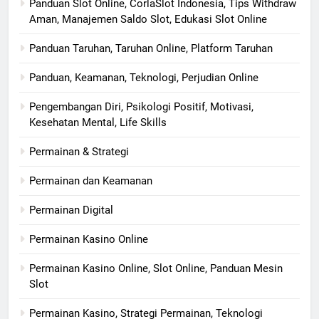
Panduan Slot Online, CorlaSlot Indonesia, Tips Withdraw
Aman, Manajemen Saldo Slot, Edukasi Slot Online
Panduan Taruhan, Taruhan Online, Platform Taruhan
Panduan, Keamanan, Teknologi, Perjudian Online
Pengembangan Diri, Psikologi Positif, Motivasi,
Kesehatan Mental, Life Skills
Permainan & Strategi
Permainan dan Keamanan
Permainan Digital
Permainan Kasino Online
Permainan Kasino Online, Slot Online, Panduan Mesin
Slot
Permainan Kasino, Strategi Permainan, Teknologi