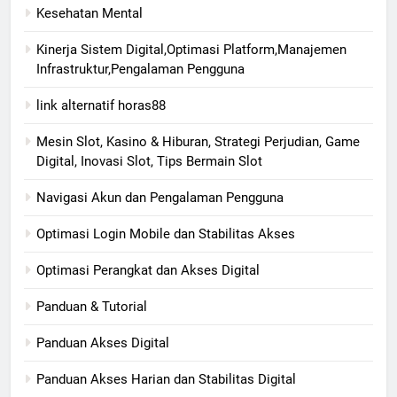
Kesehatan Mental
Kinerja Sistem Digital,Optimasi Platform,Manajemen
Infrastruktur,Pengalaman Pengguna
link alternatif horas88
Mesin Slot, Kasino & Hiburan, Strategi Perjudian, Game
Digital, Inovasi Slot, Tips Bermain Slot
Navigasi Akun dan Pengalaman Pengguna
Optimasi Login Mobile dan Stabilitas Akses
Optimasi Perangkat dan Akses Digital
Panduan & Tutorial
Panduan Akses Digital
Panduan Akses Harian dan Stabilitas Digital