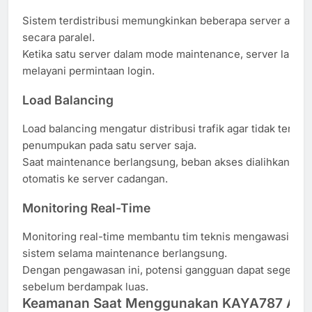
Sistem terdistribusi memungkinkan beberapa server aktif 
secara paralel.
Ketika satu server dalam mode maintenance, server lain tet
melayani permintaan login.
Load Balancing
Load balancing mengatur distribusi trafik agar tidak terjadi
penumpukan pada satu server saja.
Saat maintenance berlangsung, beban akses dialihkan sec
otomatis ke server cadangan.
Monitoring Real-Time
Monitoring real-time membantu tim teknis mengawasi per
sistem selama maintenance berlangsung.
Dengan pengawasan ini, potensi gangguan dapat segera d
sebelum berdampak luas.
Keamanan Saat Menggunakan KAYA787 ALT