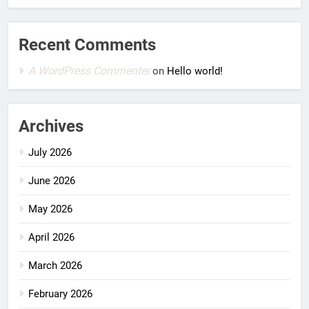
Recent Comments
A WordPress Commenter
on
Hello world!
Archives
July 2026
June 2026
May 2026
April 2026
March 2026
February 2026