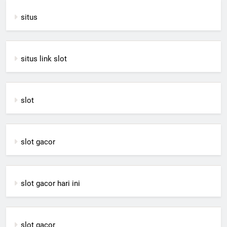
situs
situs link slot
slot
slot gacor
slot gacor hari ini
slot gacor