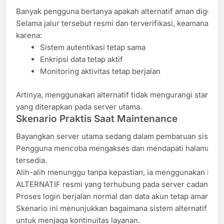
Banyak pengguna bertanya apakah alternatif aman digunak
Selama jalur tersebut resmi dan terverifikasi, keamanan te
karena:
Sistem autentikasi tetap sama
Enkripsi data tetap aktif
Monitoring aktivitas tetap berjalan
Artinya, menggunakan alternatif tidak mengurangi standa
yang diterapkan pada server utama.
Skenario Praktis Saat Maintenance
Bayangkan server utama sedang dalam pembaruan sistem
Pengguna mencoba mengakses dan mendapati halaman ti
tersedia.
Alih-alih menunggu tanpa kepastian, ia menggunakan KAY
ALTERNATIF resmi yang terhubung pada server cadangan.
Proses login berjalan normal dan data akun tetap aman.
Skenario ini menunjukkan bagaimana sistem alternatif dir
untuk menjaga kontinuitas layanan.