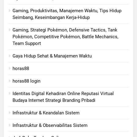
Gaming, Produktivitas, Manajemen Waktu, Tips Hidup
Seimbang, Keseimbangan Kerja-Hidup
Gaming, Strategi Pokémon, Defensive Tactics, Tank
Pokémon, Competitive Pokémon, Battle Mechanics,
Team Support
Gaya Hidup Sehat & Manajemen Waktu
horas88
horas88 login
Identitas Digital Kehadiran Online Reputasi Virtual
Budaya Internet Strategi Branding Pribadi
Infrastruktur & Keandalan Sistem
Infrastruktur & Observabilitas Sistem