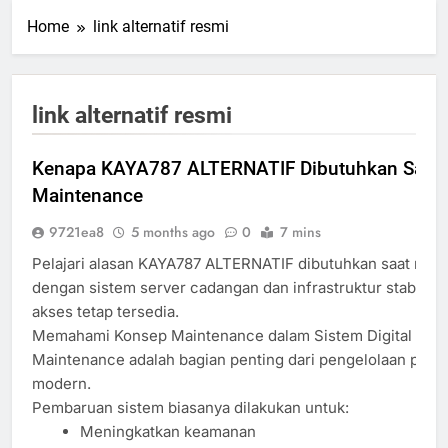
Home
link alternatif resmi
link alternatif resmi
Kenapa KAYA787 ALTERNATIF Dibutuhkan Saat
Maintenance
9721ea8
5 months ago
0
7 mins
Pelajari alasan KAYA787 ALTERNATIF dibutuhkan saat mai
dengan sistem server cadangan dan infrastruktur stabil u
akses tetap tersedia.
Memahami Konsep Maintenance dalam Sistem Digital
Maintenance adalah bagian penting dari pengelolaan platfo
modern.
Pembaruan sistem biasanya dilakukan untuk:
Meningkatkan keamanan