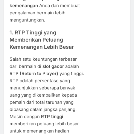
kemenangan
Anda dan membuat
pengalaman bermain lebih
menguntungkan.
1.
RTP Tinggi yang
Memberikan Peluang
Kemenangan Lebih Besar
Salah satu keuntungan terbesar
dari bermain di
slot gacor
adalah
RTP (Return to Player)
yang tinggi.
RTP adalah persentase yang
menunjukkan seberapa banyak
uang yang dikembalikan kepada
pemain dari total taruhan yang
dipasang dalam jangka panjang.
Mesin dengan
RTP tinggi
memberikan peluang lebih besar
untuk memenangkan hadiah