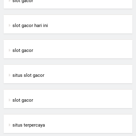
slot gacor
slot gacor hari ini
slot gacor
situs slot gacor
slot gacor
situs terpercaya