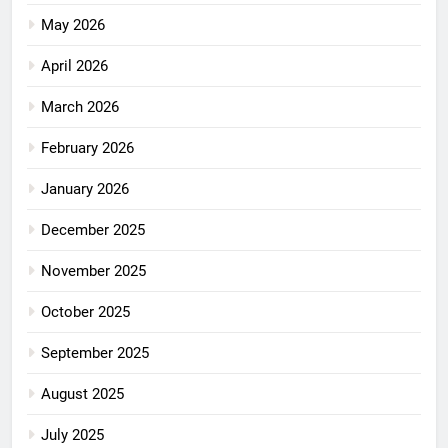
May 2026
April 2026
March 2026
February 2026
January 2026
December 2025
November 2025
October 2025
September 2025
August 2025
July 2025