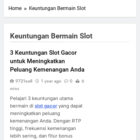
Home
Keuntungan Bermain Slot
Keuntungan Bermain Slot
3 Keuntungan Slot Gacor
untuk Meningkatkan
Peluang Kemenangan Anda
9721ea8
1 year ago
0
6
mins
Pelajari 3 keuntungan utama
bermain di
slot gacor
yang dapat
meningkatkan peluang
kemenangan Anda. Dengan RTP
tinggi, frekuensi kemenangan
lebih sering, dan fitur bonus