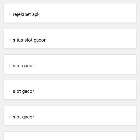
rejekibet apk
situs slot gacor
slot gacor
slot gacor
slot gacor