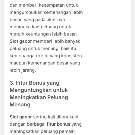
dan memberi kesempatan untuk
mengumpulkan kemenangan lebih
besar, yang pada akhirnya
meningkatkan peluang untuk
meraih keuntungan lebih besar.
Slot gacor
memberi lebih banyak
peluang untuk menang, baik itu
kemenangan kecil yang konsisten
maupun kemenangan besar yang
lebih jarang.
3.
Fitur Bonus yang
Menguntungkan untuk
Meningkatkan Peluang
Menang
Slot gacor
sering kali dilengkapi
dengan berbagai
fitur bonus
yang
meningkatkan peluang pemain