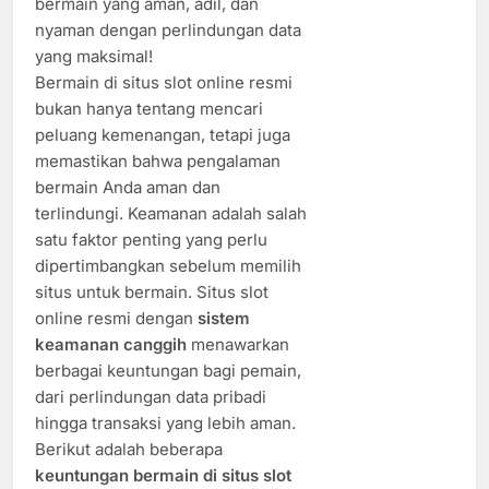
bermain yang aman, adil, dan
nyaman dengan perlindungan data
yang maksimal!
Bermain di situs slot online resmi
bukan hanya tentang mencari
peluang kemenangan, tetapi juga
memastikan bahwa pengalaman
bermain Anda aman dan
terlindungi. Keamanan adalah salah
satu faktor penting yang perlu
dipertimbangkan sebelum memilih
situs untuk bermain. Situs slot
online resmi dengan
sistem
keamanan canggih
menawarkan
berbagai keuntungan bagi pemain,
dari perlindungan data pribadi
hingga transaksi yang lebih aman.
Berikut adalah beberapa
keuntungan bermain di situs slot