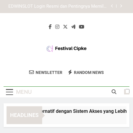
Skip
Tips Login Edwinslot agar Tidak Terblokir
to
Browser Saat Akses Akun
content
Login Lebah4D dari Jaringan Baru dengan
Langkah yang Tepat dan Aman
TIARA4D Link Alternatif dengan Sistem Akses
yang Lebih Praktis
EDWINSLOT Login Resmi dan Pentingnya Memilih
Jalur Akses yang Tepat
Tips Login Edwinslot agar Tidak Terblokir
Browser Saat Akses Akun
Festival Cipke
Ikuti Festival Cipke Untuk Pengalaman Seni
Login Lebah4D dari Jaringan Baru dengan
NEWSLETTER
RANDOM NEWS
Langkah yang Tepat dan Aman
Dan Budaya Yang Menarik.
MENU
IARA4D Link Alternatif dengan Sistem Akses yang Lebih Prakt
HEADLINES
 Weeks Ago