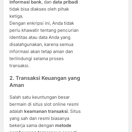
informasi bank
, dan
data pribadi
tidak bisa diakses oleh pihak
ketiga.
Dengan enkripsi ini, Anda tidak
perlu khawatir tentang pencurian
identitas atau data Anda yang
disalahgunakan, karena semua
informasi akan tetap aman dan
terlindungi selama proses
transaksi.
2.
Transaksi Keuangan yang
Aman
Salah satu keuntungan besar
bermain di situs slot online resmi
adalah
keamanan transaksi
. Situs
yang sah dan resmi biasanya
bekerja sama dengan
metode