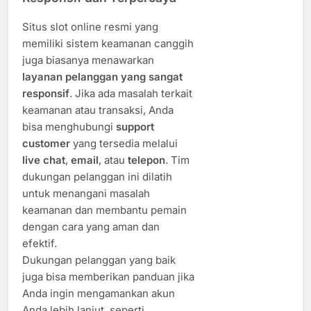
Situs slot online resmi yang
memiliki sistem keamanan canggih
juga biasanya menawarkan
layanan pelanggan yang sangat
responsif
. Jika ada masalah terkait
keamanan atau transaksi, Anda
bisa menghubungi
support
customer
yang tersedia melalui
live chat
,
email
, atau
telepon
. Tim
dukungan pelanggan ini dilatih
untuk menangani masalah
keamanan dan membantu pemain
dengan cara yang aman dan
efektif.
Dukungan pelanggan yang baik
juga bisa memberikan panduan jika
Anda ingin mengamankan akun
Anda lebih lanjut, seperti