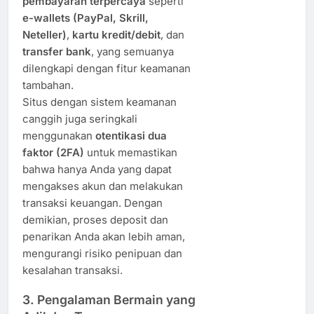
pembayaran terpercaya
seperti
e-wallets (PayPal, Skrill,
Neteller)
,
kartu kredit/debit
, dan
transfer bank
, yang semuanya
dilengkapi dengan fitur keamanan
tambahan.
Situs dengan sistem keamanan
canggih juga seringkali
menggunakan
otentikasi dua
faktor (2FA)
untuk memastikan
bahwa hanya Anda yang dapat
mengakses akun dan melakukan
transaksi keuangan. Dengan
demikian, proses deposit dan
penarikan Anda akan lebih aman,
mengurangi risiko penipuan dan
kesalahan transaksi.
3.
Pengalaman Bermain yang