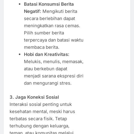
Batasi Konsumsi Berita
Negatif:
Mengikuti berita
secara berlebihan dapat
meningkatkan rasa cemas.
Pilih sumber berita
terpercaya dan batasi waktu
membaca berita.
Hobi dan Kreativitas:
Melukis, menulis, memasak,
atau berkebun dapat
menjadi sarana ekspresi diri
dan mengurangi stres.
3. Jaga Koneksi Sosial
Interaksi sosial penting untuk
kesehatan mental, meski harus
terbatas secara fisik. Tetap
terhubung dengan keluarga,
teman, atau komunitas melalui