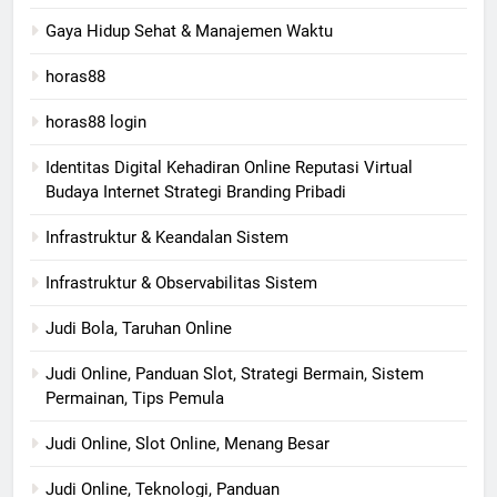
Gaya Hidup Sehat & Manajemen Waktu
horas88
horas88 login
Identitas Digital Kehadiran Online Reputasi Virtual
Budaya Internet Strategi Branding Pribadi
Infrastruktur & Keandalan Sistem
Infrastruktur & Observabilitas Sistem
Judi Bola, Taruhan Online
Judi Online, Panduan Slot, Strategi Bermain, Sistem
Permainan, Tips Pemula
Judi Online, Slot Online, Menang Besar
Judi Online, Teknologi, Panduan