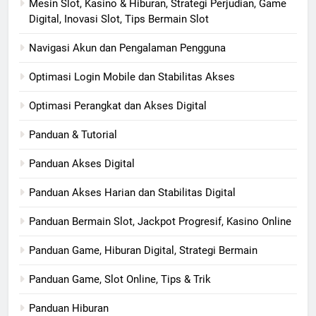
Mesin Slot, Kasino & Hiburan, Strategi Perjudian, Game
Digital, Inovasi Slot, Tips Bermain Slot
Navigasi Akun dan Pengalaman Pengguna
Optimasi Login Mobile dan Stabilitas Akses
Optimasi Perangkat dan Akses Digital
Panduan & Tutorial
Panduan Akses Digital
Panduan Akses Harian dan Stabilitas Digital
Panduan Bermain Slot, Jackpot Progresif, Kasino Online
Panduan Game, Hiburan Digital, Strategi Bermain
Panduan Game, Slot Online, Tips & Trik
Panduan Hiburan