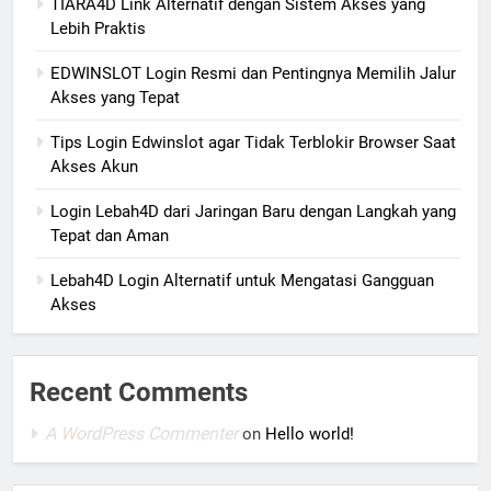
TIARA4D Link Alternatif dengan Sistem Akses yang
Lebih Praktis
EDWINSLOT Login Resmi dan Pentingnya Memilih Jalur
Akses yang Tepat
Tips Login Edwinslot agar Tidak Terblokir Browser Saat
Akses Akun
Login Lebah4D dari Jaringan Baru dengan Langkah yang
Tepat dan Aman
Lebah4D Login Alternatif untuk Mengatasi Gangguan
Akses
Recent Comments
A WordPress Commenter
on
Hello world!