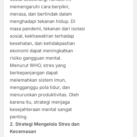
memengaruhi cara berpikir,
merasa, dan bertindak dalam
menghadapi tekanan hidup. Di
masa pandemi, tekanan dari isolasi
sosial, kekhawatiran terhadap
kesehatan, dan ketidakpastian
ekonomi dapat meningkatkan
risiko gangguan mental.
Menurut WHO, stres yang
berkepanjangan dapat
melemahkan sistem imun,
mengganggu pola tidur, dan
menurunkan produktivitas. Oleh
karena itu, strategi menjaga
kesejahteraan mental sangat
penting.
2. Strategi Mengelola Stres dan
Kecemasan