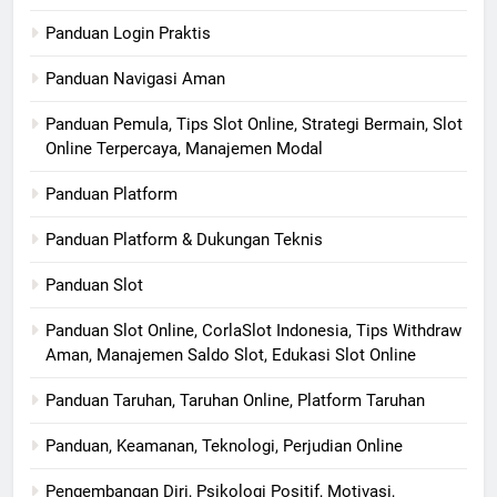
Panduan Login Praktis
Panduan Navigasi Aman
Panduan Pemula, Tips Slot Online, Strategi Bermain, Slot
Online Terpercaya, Manajemen Modal
Panduan Platform
Panduan Platform & Dukungan Teknis
Panduan Slot
Panduan Slot Online, CorlaSlot Indonesia, Tips Withdraw
Aman, Manajemen Saldo Slot, Edukasi Slot Online
Panduan Taruhan, Taruhan Online, Platform Taruhan
Panduan, Keamanan, Teknologi, Perjudian Online
Pengembangan Diri, Psikologi Positif, Motivasi,