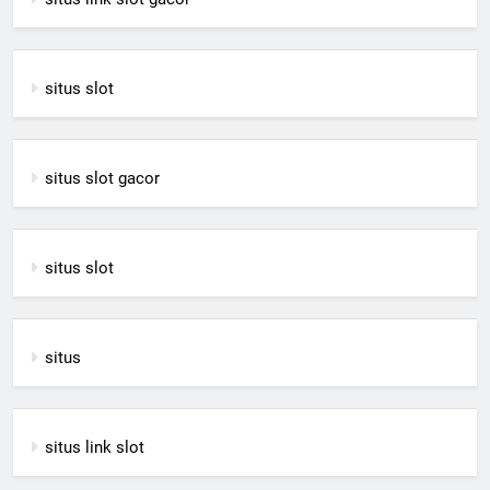
situs slot
situs slot gacor
situs slot
situs
situs link slot