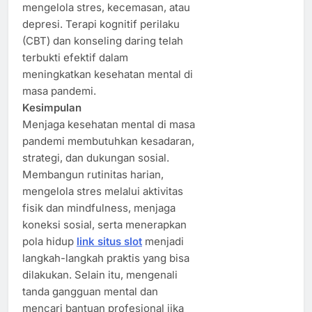
mengelola stres, kecemasan, atau
depresi. Terapi kognitif perilaku
(CBT) dan konseling daring telah
terbukti efektif dalam
meningkatkan kesehatan mental di
masa pandemi.
Kesimpulan
Menjaga kesehatan mental di masa
pandemi membutuhkan kesadaran,
strategi, dan dukungan sosial.
Membangun rutinitas harian,
mengelola stres melalui aktivitas
fisik dan mindfulness, menjaga
koneksi sosial, serta menerapkan
pola hidup
link situs slot
menjadi
langkah-langkah praktis yang bisa
dilakukan. Selain itu, mengenali
tanda gangguan mental dan
mencari bantuan profesional jika