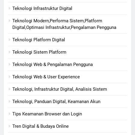
Teknologi Infrastruktur Digital
Teknologi Modern,Performa Sistem,Platform
Digital,Optimasi Infrastruktur,Pengalaman Pengguna
Teknologi Platform Digital
Teknologi Sistem Platform
Teknologi Web & Pengalaman Pengguna
Teknologi Web & User Experience
Teknologi, Infrastruktur Digital, Analisis Sistem
Teknologi, Panduan Digital, Keamanan Akun
Tips Keamanan Browser dan Login
Tren Digital & Budaya Online