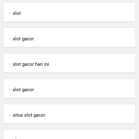
slot
slot gacor
slot gacor hari ini
slot gacor
situs slot gacor