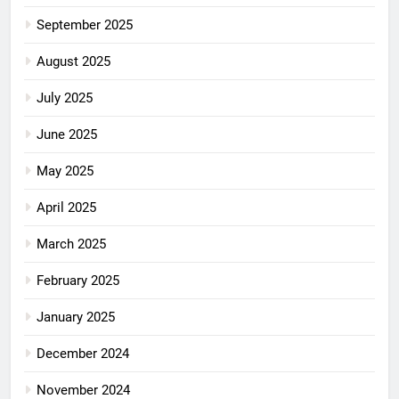
September 2025
August 2025
July 2025
June 2025
May 2025
April 2025
March 2025
February 2025
January 2025
December 2024
November 2024