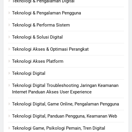
Teknologi & Pengalaman Digital
Teknologi & Pengalaman Pengguna
Teknologi & Performa Sistem
Teknologi & Solusi Digital
Teknologi Akses & Optimasi Perangkat
Teknologi Akses Platform
Teknologi Digital
Teknologi Digital Troubleshooting Jaringan Keamanan
Internet Panduan Akses User Experience
Teknologi Digital, Game Online, Pengalaman Pengguna
Teknologi Digital, Panduan Pengguna, Keamanan Web
Teknologi Game, Psikologi Pemain, Tren Digital