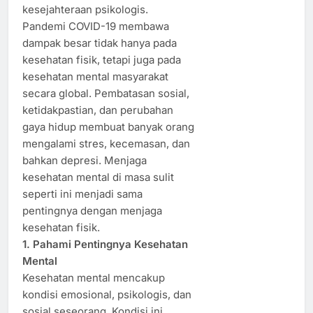
kesejahteraan psikologis.
Pandemi COVID-19 membawa
dampak besar tidak hanya pada
kesehatan fisik, tetapi juga pada
kesehatan mental masyarakat
secara global. Pembatasan sosial,
ketidakpastian, dan perubahan
gaya hidup membuat banyak orang
mengalami stres, kecemasan, dan
bahkan depresi. Menjaga
kesehatan mental di masa sulit
seperti ini menjadi sama
pentingnya dengan menjaga
kesehatan fisik.
1. Pahami Pentingnya Kesehatan
Mental
Kesehatan mental mencakup
kondisi emosional, psikologis, dan
sosial seseorang. Kondisi ini