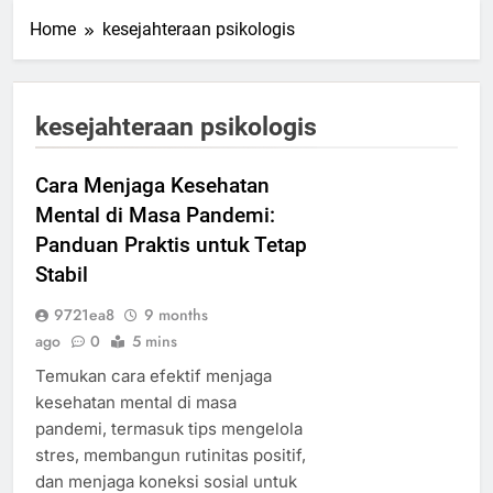
Home
kesejahteraan psikologis
kesejahteraan psikologis
Cara Menjaga Kesehatan
Mental di Masa Pandemi:
Panduan Praktis untuk Tetap
Stabil
9721ea8
9 months
ago
0
5 mins
Temukan cara efektif menjaga
kesehatan mental di masa
pandemi, termasuk tips mengelola
stres, membangun rutinitas positif,
dan menjaga koneksi sosial untuk