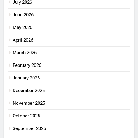
July 2026
June 2026
May 2026
April 2026
March 2026
February 2026
January 2026
December 2025
November 2025
October 2025
September 2025