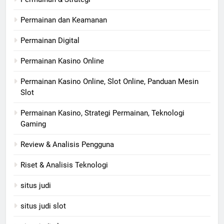
Permainan dan Keamanan
Permainan Digital
Permainan Kasino Online
Permainan Kasino Online, Slot Online, Panduan Mesin
Slot
Permainan Kasino, Strategi Permainan, Teknologi
Gaming
Review & Analisis Pengguna
Riset & Analisis Teknologi
situs judi
situs judi slot