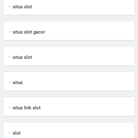
situs slot
situs slot gacor
situs slot
situs
situs link slot
slot