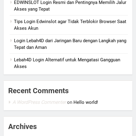
EDWINSLOT Login Resmi dan Pentingnya Memilih Jalur
Akses yang Tepat
Tips Login Edwinslot agar Tidak Terblokir Browser Saat
Akses Akun
Login Lebah4D dari Jaringan Baru dengan Langkah yang
Tepat dan Aman
Lebah4D Login Alternatif untuk Mengatasi Gangguan
Akses
Recent Comments
A WordPress Commenter
on
Hello world!
Archives