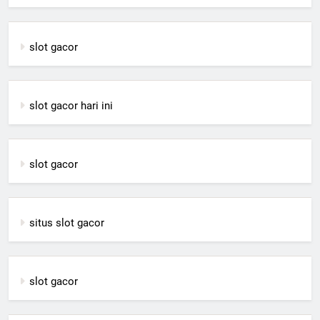
slot gacor
slot gacor hari ini
slot gacor
situs slot gacor
slot gacor