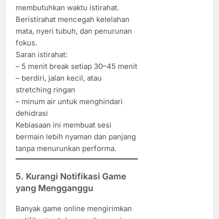
membutuhkan waktu istirahat.
Beristirahat mencegah kelelahan
mata, nyeri tubuh, dan penurunan
fokus.
Saran istirahat:
– 5 menit break setiap 30–45 menit
– berdiri, jalan kecil, atau
stretching ringan
– minum air untuk menghindari
dehidrasi
Kebiasaan ini membuat sesi
bermain lebih nyaman dan panjang
tanpa menurunkan performa.
5. Kurangi Notifikasi Game
yang Mengganggu
Banyak game online mengirimkan