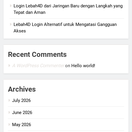
Login Lebah4D dari Jaringan Baru dengan Langkah yang
Tepat dan Aman
Lebah4D Login Alternatif untuk Mengatasi Gangguan
Akses
Recent Comments
A WordPress Commenter
on
Hello world!
Archives
July 2026
June 2026
May 2026