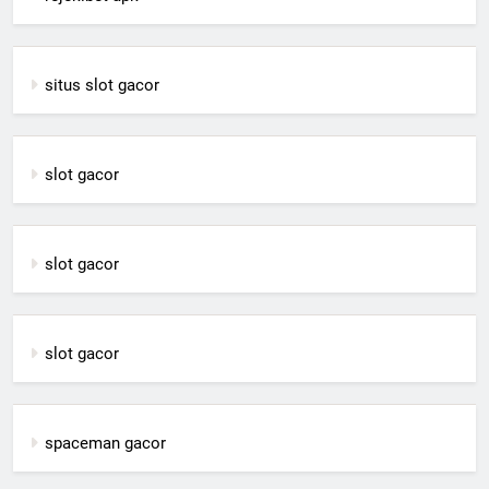
situs slot gacor
slot gacor
slot gacor
slot gacor
spaceman gacor