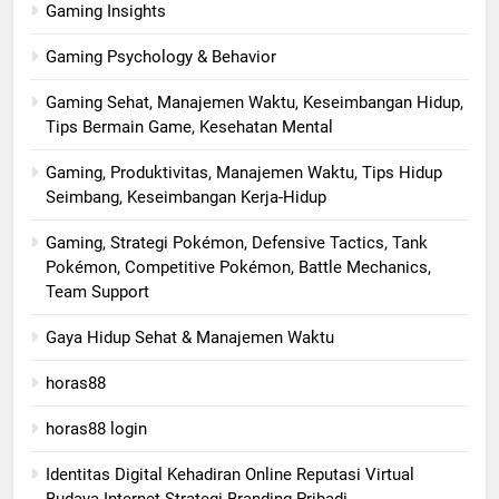
Gaming Insights
Gaming Psychology & Behavior
Gaming Sehat, Manajemen Waktu, Keseimbangan Hidup,
Tips Bermain Game, Kesehatan Mental
Gaming, Produktivitas, Manajemen Waktu, Tips Hidup
Seimbang, Keseimbangan Kerja-Hidup
Gaming, Strategi Pokémon, Defensive Tactics, Tank
Pokémon, Competitive Pokémon, Battle Mechanics,
Team Support
Gaya Hidup Sehat & Manajemen Waktu
horas88
horas88 login
Identitas Digital Kehadiran Online Reputasi Virtual