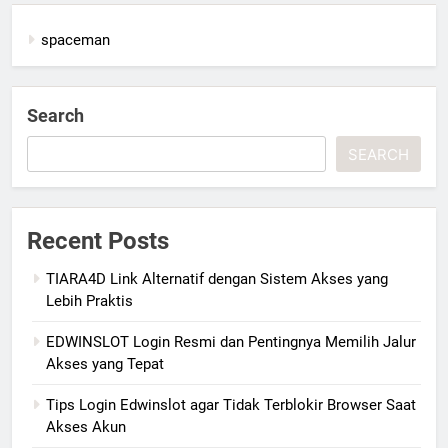
spaceman
Search
SEARCH
Recent Posts
TIARA4D Link Alternatif dengan Sistem Akses yang
Lebih Praktis
EDWINSLOT Login Resmi dan Pentingnya Memilih Jalur
Akses yang Tepat
Tips Login Edwinslot agar Tidak Terblokir Browser Saat
Akses Akun