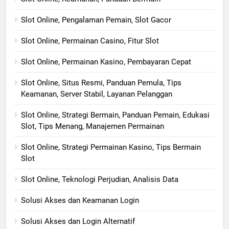
Slot Online, Pengalaman Pemain, Slot Gacor
Slot Online, Permainan Casino, Fitur Slot
Slot Online, Permainan Kasino, Pembayaran Cepat
Slot Online, Situs Resmi, Panduan Pemula, Tips
Keamanan, Server Stabil, Layanan Pelanggan
Slot Online, Strategi Bermain, Panduan Pemain, Edukasi
Slot, Tips Menang, Manajemen Permainan
Slot Online, Strategi Permainan Kasino, Tips Bermain
Slot
Slot Online, Teknologi Perjudian, Analisis Data
Solusi Akses dan Keamanan Login
Solusi Akses dan Login Alternatif