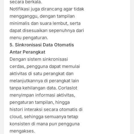
secara berkala.
Notifikasi juga dirancang agar tidak
mengganggu, dengan tampilan
minimalis dan suara lembut, serta
dapat disesuaikan sepenuhnya dari
menu pengaturan.
5. Sinkronisasi Data Otomatis
Antar Perangkat
Dengan sistem sinkronisasi
cerdas, pengguna dapat memulai
aktivitas di satu perangkat dan
melanjutkannya di perangkat lain
tanpa kehilangan data. Corlaslot
menyimpan informasi aktivitas,
pengaturan tampilan, hingga
histori interaksi secara otomatis di
cloud, sehingga semuanya tetap
konsisten di mana pun pengguna
mengakses.