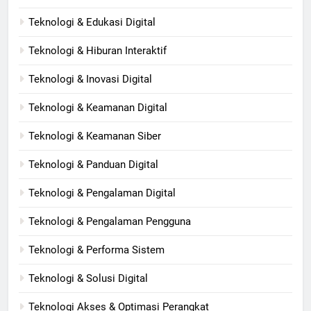
Teknologi & Edukasi Digital
Teknologi & Hiburan Interaktif
Teknologi & Inovasi Digital
Teknologi & Keamanan Digital
Teknologi & Keamanan Siber
Teknologi & Panduan Digital
Teknologi & Pengalaman Digital
Teknologi & Pengalaman Pengguna
Teknologi & Performa Sistem
Teknologi & Solusi Digital
Teknologi Akses & Optimasi Perangkat