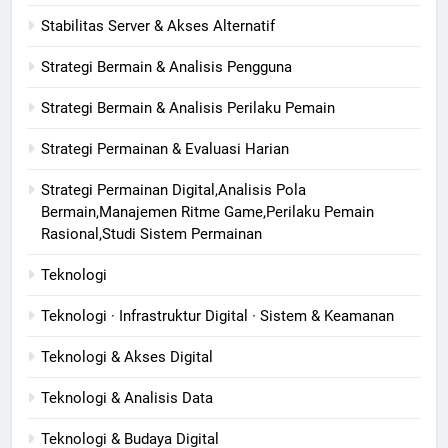
Stabilitas Server & Akses Alternatif
Strategi Bermain & Analisis Pengguna
Strategi Bermain & Analisis Perilaku Pemain
Strategi Permainan & Evaluasi Harian
Strategi Permainan Digital,Analisis Pola
Bermain,Manajemen Ritme Game,Perilaku Pemain
Rasional,Studi Sistem Permainan
Teknologi
Teknologi · Infrastruktur Digital · Sistem & Keamanan
Teknologi & Akses Digital
Teknologi & Analisis Data
Teknologi & Budaya Digital