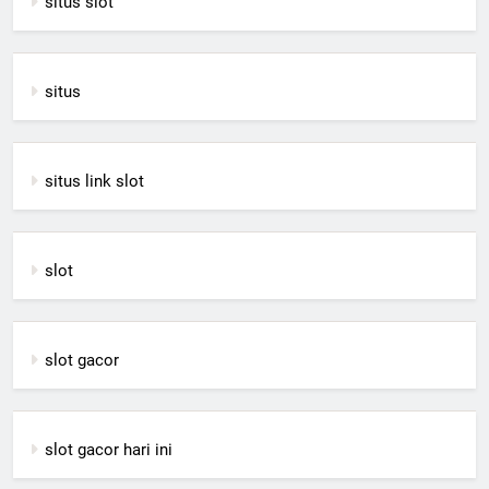
situs slot
situs
situs link slot
slot
slot gacor
slot gacor hari ini