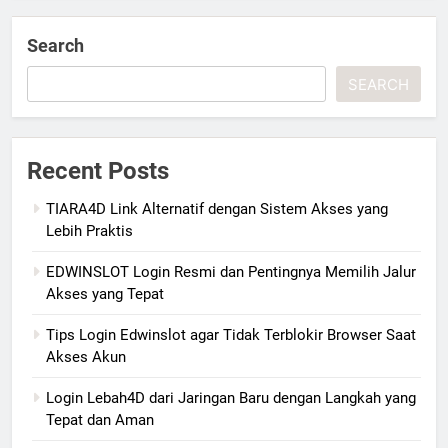
Search
SEARCH
Recent Posts
TIARA4D Link Alternatif dengan Sistem Akses yang
Lebih Praktis
EDWINSLOT Login Resmi dan Pentingnya Memilih Jalur
Akses yang Tepat
Tips Login Edwinslot agar Tidak Terblokir Browser Saat
Akses Akun
Login Lebah4D dari Jaringan Baru dengan Langkah yang
Tepat dan Aman