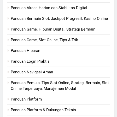
Panduan Akses Harian dan Stabilitas Digital
Panduan Bermain Slot, Jackpot Progresif, Kasino Online
Panduan Game, Hiburan Digital, Strategi Bermain
Panduan Game, Slot Online, Tips & Trik
Panduan Hiburan
Panduan Login Praktis
Panduan Navigasi Aman
Panduan Pemula, Tips Slot Online, Strategi Bermain, Slot
Online Terpercaya, Manajemen Modal
Panduan Platform
Panduan Platform & Dukungan Teknis