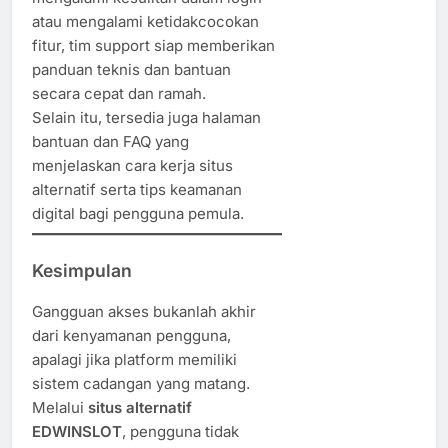
atau mengalami ketidakcocokan
fitur, tim support siap memberikan
panduan teknis dan bantuan
secara cepat dan ramah.
Selain itu, tersedia juga halaman
bantuan dan FAQ yang
menjelaskan cara kerja situs
alternatif serta tips keamanan
digital bagi pengguna pemula.
Kesimpulan
Gangguan akses bukanlah akhir
dari kenyamanan pengguna,
apalagi jika platform memiliki
sistem cadangan yang matang.
Melalui
situs alternatif
EDWINSLOT
, pengguna tidak