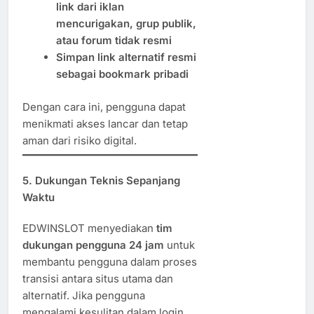
link dari iklan
mencurigakan, grup publik,
atau forum tidak resmi
Simpan link alternatif resmi
sebagai bookmark pribadi
Dengan cara ini, pengguna dapat
menikmati akses lancar dan tetap
aman dari risiko digital.
5. Dukungan Teknis Sepanjang
Waktu
EDWINSLOT menyediakan
tim
dukungan pengguna 24 jam
untuk
membantu pengguna dalam proses
transisi antara situs utama dan
alternatif. Jika pengguna
mengalami kesulitan dalam login