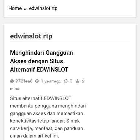
Home
edwinslot rtp
edwinslot rtp
Menghindari Gangguan
Akses dengan Situs
Alternatif EDWINSLOT
9721ea8
1 year ago
0
6
mins
Situs alternatif EDWINSLOT
membantu pengguna menghindari
gangguan akses dan memastikan
konektivitas tetap lancar. Simak
cara kerja, manfaat, dan panduan
aman dalam artikel ini.