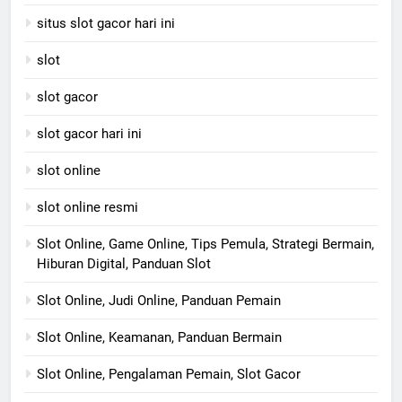
situs slot gacor hari ini
slot
slot gacor
slot gacor hari ini
slot online
slot online resmi
Slot Online, Game Online, Tips Pemula, Strategi Bermain,
Hiburan Digital, Panduan Slot
Slot Online, Judi Online, Panduan Pemain
Slot Online, Keamanan, Panduan Bermain
Slot Online, Pengalaman Pemain, Slot Gacor