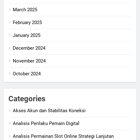
March 2025
February 2025
January 2025
December 2024
November 2024
October 2024
Categories
Akses Akun dan Stabilitas Koneksi
Analisis Perilaku Pemain Digital
Analisis Permainan Slot Online Strategi Lanjutan