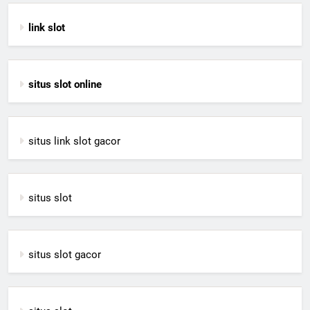
link slot
situs slot online
situs link slot gacor
situs slot
situs slot gacor