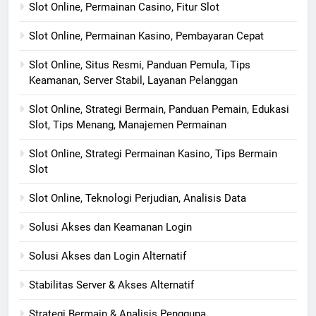
Slot Online, Permainan Casino, Fitur Slot
Slot Online, Permainan Kasino, Pembayaran Cepat
Slot Online, Situs Resmi, Panduan Pemula, Tips
Keamanan, Server Stabil, Layanan Pelanggan
Slot Online, Strategi Bermain, Panduan Pemain, Edukasi
Slot, Tips Menang, Manajemen Permainan
Slot Online, Strategi Permainan Kasino, Tips Bermain
Slot
Slot Online, Teknologi Perjudian, Analisis Data
Solusi Akses dan Keamanan Login
Solusi Akses dan Login Alternatif
Stabilitas Server & Akses Alternatif
Strategi Bermain & Analisis Pengguna