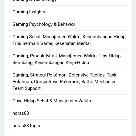
Gaming Insights
Gaming Psychology & Behavior
Gaming Sehat, Manajemen Waktu, Keseimbangan Hidup,
Tips Bermain Game, Kesehatan Mental
Gaming, Produktivitas, Manajemen Waktu, Tips Hidup
Seimbang, Keseimbangan Kerja-Hidup
Gaming, Strategi Pokémon, Defensive Tactics, Tank
Pokémon, Competitive Pokémon, Battle Mechanics,
Team Support
Gaya Hidup Sehat & Manajemen Waktu
horas88
horas88 login