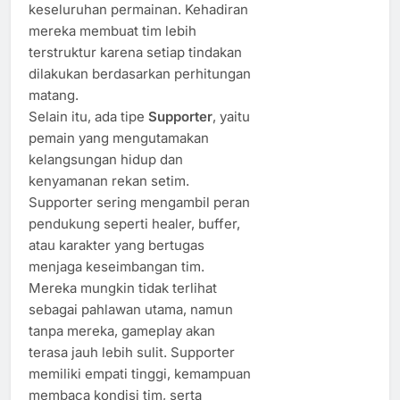
keseluruhan permainan. Kehadiran
mereka membuat tim lebih
terstruktur karena setiap tindakan
dilakukan berdasarkan perhitungan
matang.
Selain itu, ada tipe
Supporter
, yaitu
pemain yang mengutamakan
kelangsungan hidup dan
kenyamanan rekan setim.
Supporter sering mengambil peran
pendukung seperti healer, buffer,
atau karakter yang bertugas
menjaga keseimbangan tim.
Mereka mungkin tidak terlihat
sebagai pahlawan utama, namun
tanpa mereka, gameplay akan
terasa jauh lebih sulit. Supporter
memiliki empati tinggi, kemampuan
membaca kondisi tim, serta