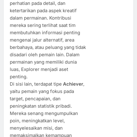
perhatian pada detail, dan
ketertarikan pada aspek kreatif
dalam permainan. Kontribusi
mereka sering terlihat saat tim
membutuhkan informasi penting
mengenai jalur alternatif, area
berbahaya, atau peluang yang tidak
disadari oleh pemain lain. Dalam
permainan yang memiliki dunia
luas, Explorer menjadi aset
penting.
Di sisi lain, terdapat tipe
Achiever
,
yaitu pemain yang fokus pada
target, pencapaian, dan
peningkatan statistik pribadi.
Mereka senang mengumpulkan
poin, meningkatkan level,
menyelesaikan misi, dan
memaksimalkan kemampuan