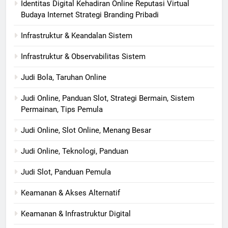
Identitas Digital Kehadiran Online Reputasi Virtual
Budaya Internet Strategi Branding Pribadi
Infrastruktur & Keandalan Sistem
Infrastruktur & Observabilitas Sistem
Judi Bola, Taruhan Online
Judi Online, Panduan Slot, Strategi Bermain, Sistem
Permainan, Tips Pemula
Judi Online, Slot Online, Menang Besar
Judi Online, Teknologi, Panduan
Judi Slot, Panduan Pemula
Keamanan & Akses Alternatif
Keamanan & Infrastruktur Digital