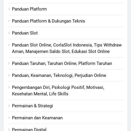
Panduan Platform
Panduan Platform & Dukungan Teknis
Panduan Slot
Panduan Slot Online, CorlaSlot Indonesia, Tips Withdraw
Aman, Manajemen Saldo Slot, Edukasi Slot Online
Panduan Taruhan, Taruhan Online, Platform Taruhan
Panduan, Keamanan, Teknologi, Perjudian Online
Pengembangan Diri, Psikologi Positif, Motivasi,
Kesehatan Mental, Life Skills
Permainan & Strategi
Permainan dan Keamanan
Permainan Digital