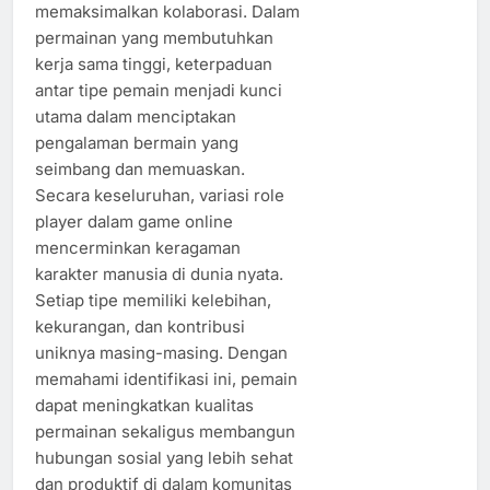
memaksimalkan kolaborasi. Dalam
permainan yang membutuhkan
kerja sama tinggi, keterpaduan
antar tipe pemain menjadi kunci
utama dalam menciptakan
pengalaman bermain yang
seimbang dan memuaskan.
Secara keseluruhan, variasi role
player dalam game online
mencerminkan keragaman
karakter manusia di dunia nyata.
Setiap tipe memiliki kelebihan,
kekurangan, dan kontribusi
uniknya masing-masing. Dengan
memahami identifikasi ini, pemain
dapat meningkatkan kualitas
permainan sekaligus membangun
hubungan sosial yang lebih sehat
dan produktif di dalam komunitas