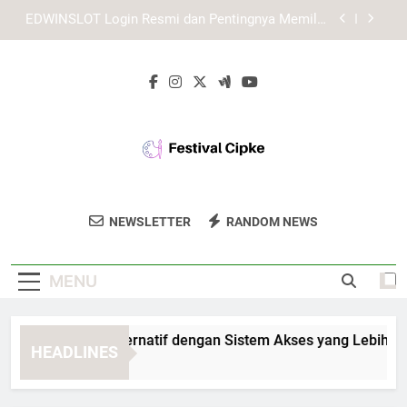
Skip
Tips Login Edwinslot agar Tidak Terblokir
to
Browser Saat Akses Akun
content
Login Lebah4D dari Jaringan Baru dengan
Langkah yang Tepat dan Aman
TIARA4D Link Alternatif dengan Sistem Akses
yang Lebih Praktis
EDWINSLOT Login Resmi dan Pentingnya Memilih
Jalur Akses yang Tepat
Tips Login Edwinslot agar Tidak Terblokir
Browser Saat Akses Akun
Festival Cipke
Ikuti Festival Cipke Untuk Pengalaman Seni
Login Lebah4D dari Jaringan Baru dengan
NEWSLETTER
RANDOM NEWS
Langkah yang Tepat dan Aman
Dan Budaya Yang Menarik.
MENU
ARA4D Link Alternatif dengan Sistem Akses yang Lebih Prakti
HEADLINES
Weeks Ago