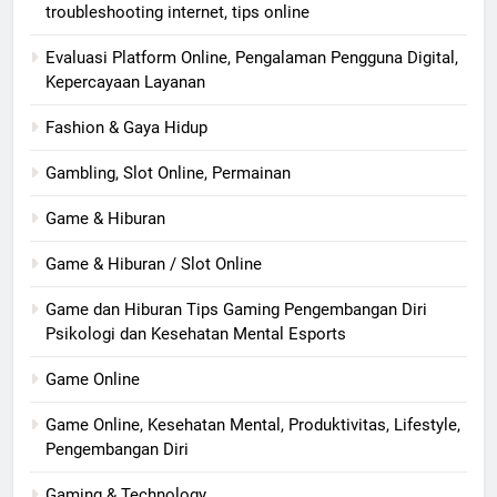
troubleshooting internet, tips online
Evaluasi Platform Online, Pengalaman Pengguna Digital,
Kepercayaan Layanan
Fashion & Gaya Hidup
Gambling, Slot Online, Permainan
Game & Hiburan
Game & Hiburan / Slot Online
Game dan Hiburan Tips Gaming Pengembangan Diri
Psikologi dan Kesehatan Mental Esports
Game Online
Game Online, Kesehatan Mental, Produktivitas, Lifestyle,
Pengembangan Diri
Gaming & Technology