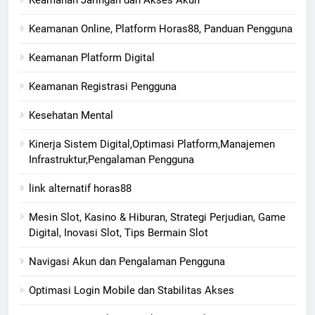
Keamanan Jaringan dan Akses Akun
Keamanan Online, Platform Horas88, Panduan Pengguna
Keamanan Platform Digital
Keamanan Registrasi Pengguna
Kesehatan Mental
Kinerja Sistem Digital,Optimasi Platform,Manajemen
Infrastruktur,Pengalaman Pengguna
link alternatif horas88
Mesin Slot, Kasino & Hiburan, Strategi Perjudian, Game
Digital, Inovasi Slot, Tips Bermain Slot
Navigasi Akun dan Pengalaman Pengguna
Optimasi Login Mobile dan Stabilitas Akses