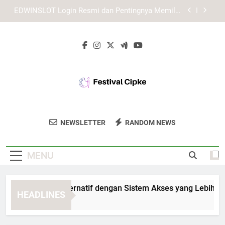
Skip
Tips Login Edwinslot agar Tidak Terblokir
to
Browser Saat Akses Akun
content
Login Lebah4D dari Jaringan Baru dengan
Langkah yang Tepat dan Aman
TIARA4D Link Alternatif dengan Sistem Akses
yang Lebih Praktis
EDWINSLOT Login Resmi dan Pentingnya Memilih
Jalur Akses yang Tepat
Tips Login Edwinslot agar Tidak Terblokir
Browser Saat Akses Akun
Festival Cipke
Ikuti Festival Cipke Untuk Pengalaman Seni
Login Lebah4D dari Jaringan Baru dengan
NEWSLETTER
RANDOM NEWS
Langkah yang Tepat dan Aman
Dan Budaya Yang Menarik.
MENU
ARA4D Link Alternatif dengan Sistem Akses yang Lebih Prakti
HEADLINES
Weeks Ago