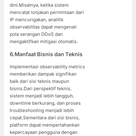
dini.Misalnya, ketika sistem
mencatat lonjakan permintaan dari
IP mencurigakan, analitik
observabilitas dapat mengenali
pola serangan DDoS dan
mengaktifkan mitigasi otomatis.
6.Manfaat Bisnis dan Teknis
Implementasi observability metrics
memberikan dampak signifikan
baik dari sisi teknis maupun
bisnis.Dari perspektif teknis,
sistem menjadi lebih tangguh,
downtime berkurang, dan proses
troubleshooting menjadi lebih
cepat.Sementara dari sisi bisnis,
platform dapat mempertahankan
kepercayaan pengguna dengan