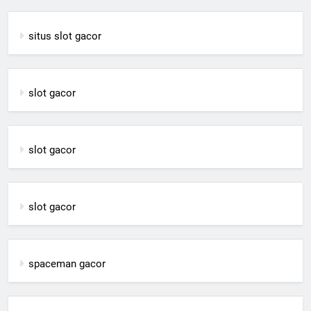
situs slot gacor
slot gacor
slot gacor
slot gacor
spaceman gacor