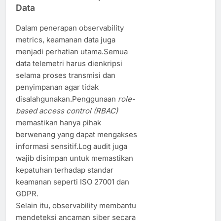
Data
Dalam penerapan observability
metrics, keamanan data juga
menjadi perhatian utama.Semua
data telemetri harus dienkripsi
selama proses transmisi dan
penyimpanan agar tidak
disalahgunakan.Penggunaan
role-
based access control (RBAC)
memastikan hanya pihak
berwenang yang dapat mengakses
informasi sensitif.Log audit juga
wajib disimpan untuk memastikan
kepatuhan terhadap standar
keamanan seperti ISO 27001 dan
GDPR.
Selain itu, observability membantu
mendeteksi ancaman siber secara