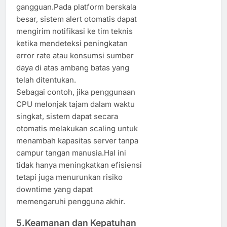
gangguan.Pada platform berskala
besar, sistem alert otomatis dapat
mengirim notifikasi ke tim teknis
ketika mendeteksi peningkatan
error rate atau konsumsi sumber
daya di atas ambang batas yang
telah ditentukan.
Sebagai contoh, jika penggunaan
CPU melonjak tajam dalam waktu
singkat, sistem dapat secara
otomatis melakukan scaling untuk
menambah kapasitas server tanpa
campur tangan manusia.Hal ini
tidak hanya meningkatkan efisiensi
tetapi juga menurunkan risiko
downtime yang dapat
memengaruhi pengguna akhir.
5.Keamanan dan Kepatuhan