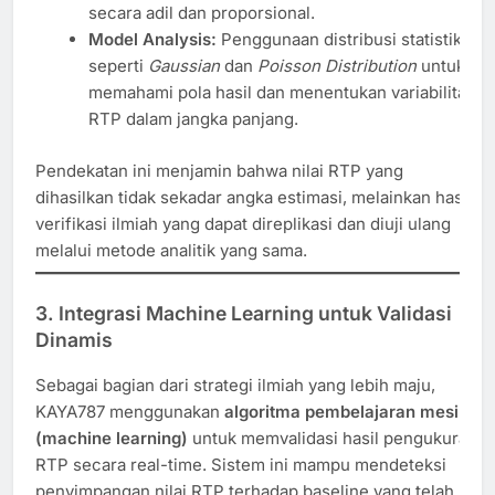
secara adil dan proporsional.
Model Analysis:
Penggunaan distribusi statistik
seperti
Gaussian
dan
Poisson Distribution
untuk
memahami pola hasil dan menentukan variabilitas
RTP dalam jangka panjang.
Pendekatan ini menjamin bahwa nilai RTP yang
dihasilkan tidak sekadar angka estimasi, melainkan hasil
verifikasi ilmiah yang dapat direplikasi dan diuji ulang
melalui metode analitik yang sama.
3. Integrasi Machine Learning untuk Validasi
Dinamis
Sebagai bagian dari strategi ilmiah yang lebih maju,
KAYA787 menggunakan
algoritma pembelajaran mesin
(machine learning)
untuk memvalidasi hasil pengukuran
RTP secara real-time. Sistem ini mampu mendeteksi
penyimpangan nilai RTP terhadap baseline yang telah