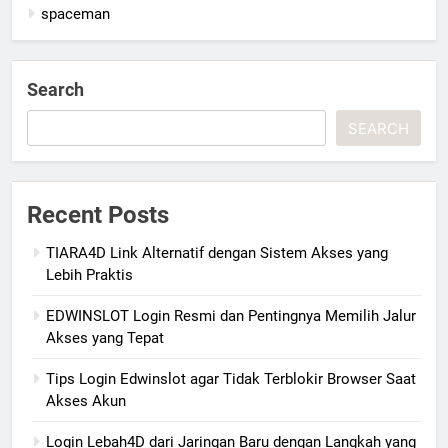
spaceman
Search
SEARCH
Recent Posts
TIARA4D Link Alternatif dengan Sistem Akses yang
Lebih Praktis
EDWINSLOT Login Resmi dan Pentingnya Memilih Jalur
Akses yang Tepat
Tips Login Edwinslot agar Tidak Terblokir Browser Saat
Akses Akun
Login Lebah4D dari Jaringan Baru dengan Langkah yang