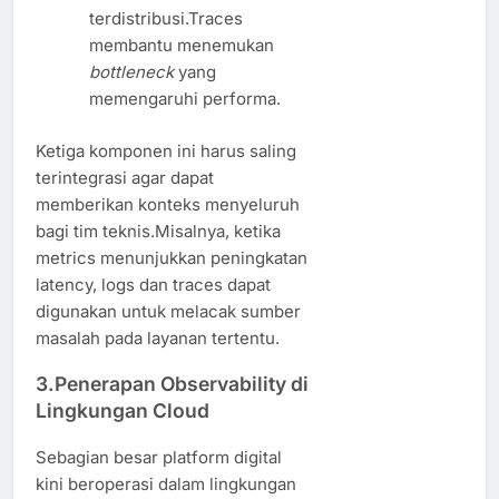
terdistribusi.Traces
membantu menemukan
bottleneck
yang
memengaruhi performa.
Ketiga komponen ini harus saling
terintegrasi agar dapat
memberikan konteks menyeluruh
bagi tim teknis.Misalnya, ketika
metrics menunjukkan peningkatan
latency, logs dan traces dapat
digunakan untuk melacak sumber
masalah pada layanan tertentu.
3.Penerapan Observability di
Lingkungan Cloud
Sebagian besar platform digital
kini beroperasi dalam lingkungan