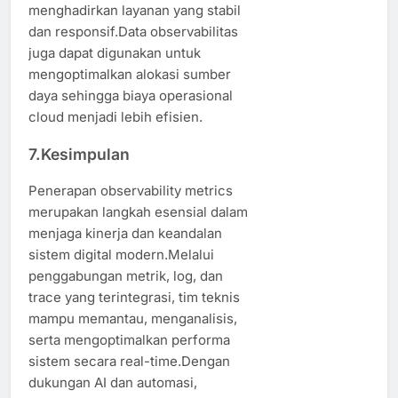
menghadirkan layanan yang stabil
dan responsif.Data observabilitas
juga dapat digunakan untuk
mengoptimalkan alokasi sumber
daya sehingga biaya operasional
cloud menjadi lebih efisien.
7.Kesimpulan
Penerapan observability metrics
merupakan langkah esensial dalam
menjaga kinerja dan keandalan
sistem digital modern.Melalui
penggabungan metrik, log, dan
trace yang terintegrasi, tim teknis
mampu memantau, menganalisis,
serta mengoptimalkan performa
sistem secara real-time.Dengan
dukungan AI dan automasi,