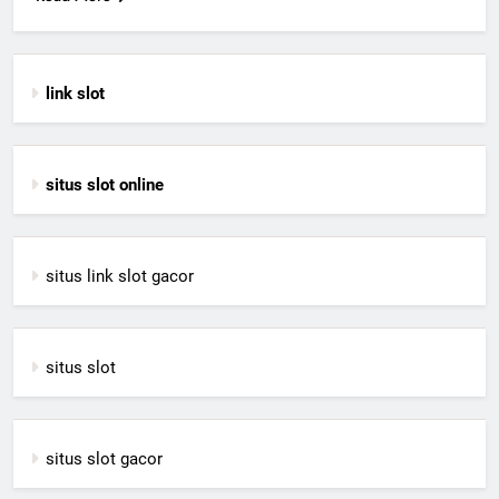
link slot
situs slot online
situs link slot gacor
situs slot
situs slot gacor