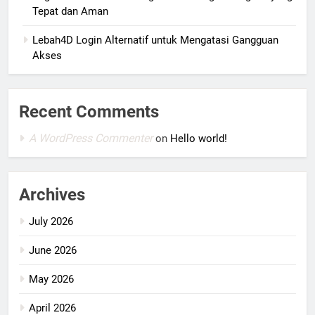
Tepat dan Aman
Lebah4D Login Alternatif untuk Mengatasi Gangguan
Akses
Recent Comments
A WordPress Commenter
on
Hello world!
Archives
July 2026
June 2026
May 2026
April 2026