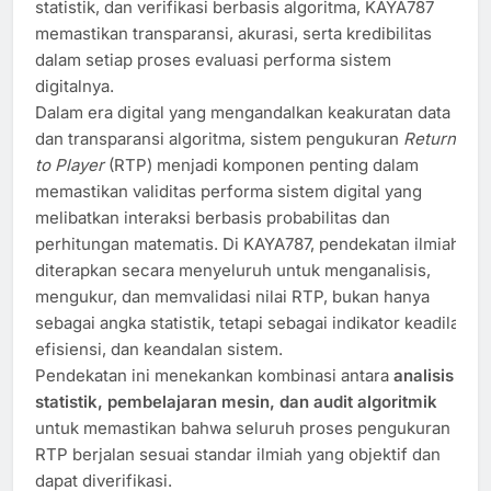
statistik, dan verifikasi berbasis algoritma, KAYA787
memastikan transparansi, akurasi, serta kredibilitas
dalam setiap proses evaluasi performa sistem
digitalnya.
Dalam era digital yang mengandalkan keakuratan data
dan transparansi algoritma, sistem pengukuran
Return
to Player
(RTP) menjadi komponen penting dalam
memastikan validitas performa sistem digital yang
melibatkan interaksi berbasis probabilitas dan
perhitungan matematis. Di KAYA787, pendekatan ilmiah
diterapkan secara menyeluruh untuk menganalisis,
mengukur, dan memvalidasi nilai RTP, bukan hanya
sebagai angka statistik, tetapi sebagai indikator keadilan,
efisiensi, dan keandalan sistem.
Pendekatan ini menekankan kombinasi antara
analisis
statistik, pembelajaran mesin, dan audit algoritmik
untuk memastikan bahwa seluruh proses pengukuran
RTP berjalan sesuai standar ilmiah yang objektif dan
dapat diverifikasi.