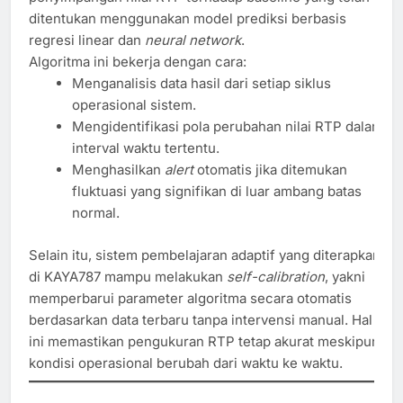
ditentukan menggunakan model prediksi berbasis
regresi linear dan
neural network
.
Algoritma ini bekerja dengan cara:
Menganalisis data hasil dari setiap siklus
operasional sistem.
Mengidentifikasi pola perubahan nilai RTP dalam
interval waktu tertentu.
Menghasilkan
alert
otomatis jika ditemukan
fluktuasi yang signifikan di luar ambang batas
normal.
Selain itu, sistem pembelajaran adaptif yang diterapkan
di KAYA787 mampu melakukan
self-calibration
, yakni
memperbarui parameter algoritma secara otomatis
berdasarkan data terbaru tanpa intervensi manual. Hal
ini memastikan pengukuran RTP tetap akurat meskipun
kondisi operasional berubah dari waktu ke waktu.