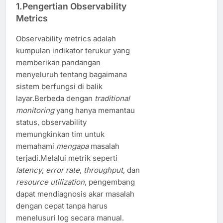
1.Pengertian Observability
Metrics
Observability metrics adalah
kumpulan indikator terukur yang
memberikan pandangan
menyeluruh tentang bagaimana
sistem berfungsi di balik
layar.Berbeda dengan
traditional
monitoring
yang hanya memantau
status, observability
memungkinkan tim untuk
memahami
mengapa
masalah
terjadi.Melalui metrik seperti
latency
,
error rate
,
throughput
, dan
resource utilization
, pengembang
dapat mendiagnosis akar masalah
dengan cepat tanpa harus
menelusuri log secara manual.