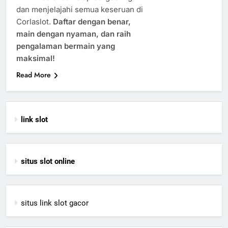
dan menjelajahi semua keseruan di
Corlaslot.
Daftar dengan benar,
main dengan nyaman, dan raih
pengalaman bermain yang
maksimal!
Read More
link slot
situs slot online
situs link slot gacor