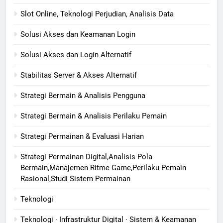
Slot Online, Teknologi Perjudian, Analisis Data
Solusi Akses dan Keamanan Login
Solusi Akses dan Login Alternatif
Stabilitas Server & Akses Alternatif
Strategi Bermain & Analisis Pengguna
Strategi Bermain & Analisis Perilaku Pemain
Strategi Permainan & Evaluasi Harian
Strategi Permainan Digital,Analisis Pola
Bermain,Manajemen Ritme Game,Perilaku Pemain
Rasional,Studi Sistem Permainan
Teknologi
Teknologi · Infrastruktur Digital · Sistem & Keamanan