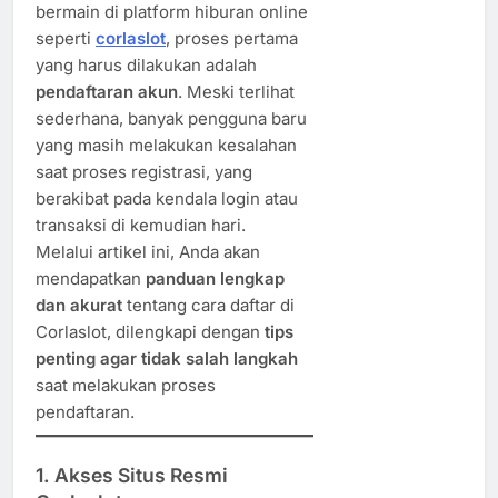
bermain di platform hiburan online
seperti
corlaslot
, proses pertama
yang harus dilakukan adalah
pendaftaran akun
. Meski terlihat
sederhana, banyak pengguna baru
yang masih melakukan kesalahan
saat proses registrasi, yang
berakibat pada kendala login atau
transaksi di kemudian hari.
Melalui artikel ini, Anda akan
mendapatkan
panduan lengkap
dan akurat
tentang cara daftar di
Corlaslot, dilengkapi dengan
tips
penting agar tidak salah langkah
saat melakukan proses
pendaftaran.
1.
Akses Situs Resmi