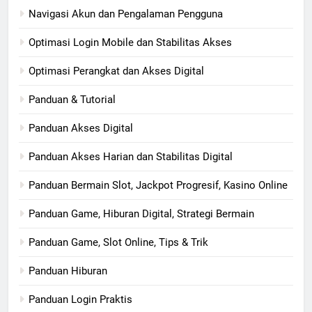
Navigasi Akun dan Pengalaman Pengguna
Optimasi Login Mobile dan Stabilitas Akses
Optimasi Perangkat dan Akses Digital
Panduan & Tutorial
Panduan Akses Digital
Panduan Akses Harian dan Stabilitas Digital
Panduan Bermain Slot, Jackpot Progresif, Kasino Online
Panduan Game, Hiburan Digital, Strategi Bermain
Panduan Game, Slot Online, Tips & Trik
Panduan Hiburan
Panduan Login Praktis