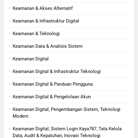
Keamanan & Akses Alternatif
Keamanan & Infrastruktur Digital
Keamanan & Teknologi
Keamanan Data & Analisis Sistem
Keamanan Digital
Keamanan Digital & Infrastruktur Teknologi
Keamanan Digital & Panduan Pengguna
Keamanan Digital & Pengelolaan Akun
Keamanan Digital, Pengembangan Sistem, Teknologi
Modern
Keamanan Digital, Sistem Login Kaya787, Tata Kelola
Data, Audit & Kepatuhan, Inovasi Teknologi