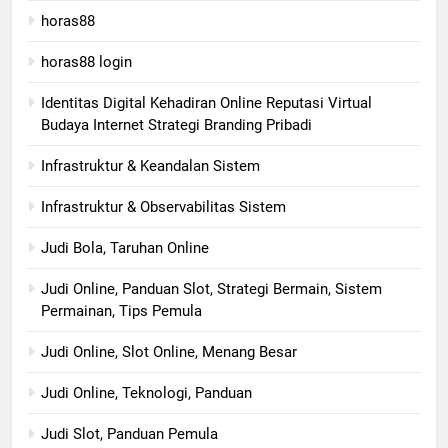
horas88
horas88 login
Identitas Digital Kehadiran Online Reputasi Virtual
Budaya Internet Strategi Branding Pribadi
Infrastruktur & Keandalan Sistem
Infrastruktur & Observabilitas Sistem
Judi Bola, Taruhan Online
Judi Online, Panduan Slot, Strategi Bermain, Sistem
Permainan, Tips Pemula
Judi Online, Slot Online, Menang Besar
Judi Online, Teknologi, Panduan
Judi Slot, Panduan Pemula