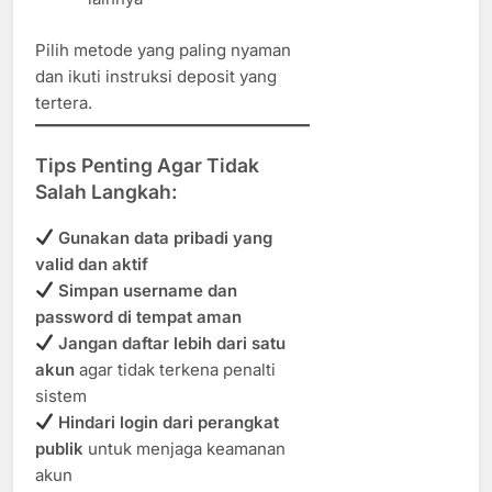
Pilih metode yang paling nyaman
dan ikuti instruksi deposit yang
tertera.
Tips Penting Agar Tidak
Salah Langkah:
Gunakan data pribadi yang
valid dan aktif
Simpan username dan
password di tempat aman
Jangan daftar lebih dari satu
akun
agar tidak terkena penalti
sistem
Hindari login dari perangkat
publik
untuk menjaga keamanan
akun