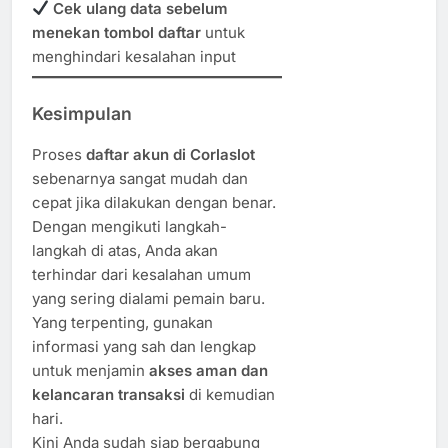
Cek ulang data sebelum
menekan tombol daftar
untuk
menghindari kesalahan input
Kesimpulan
Proses
daftar akun di Corlaslot
sebenarnya sangat mudah dan
cepat jika dilakukan dengan benar.
Dengan mengikuti langkah-
langkah di atas, Anda akan
terhindar dari kesalahan umum
yang sering dialami pemain baru.
Yang terpenting, gunakan
informasi yang sah dan lengkap
untuk menjamin
akses aman dan
kelancaran transaksi
di kemudian
hari.
Kini Anda sudah siap bergabung