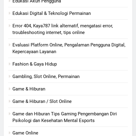
Edukasi Akun Pengguna
Edukasi Digital & Teknologi Permainan
Error 404, Kaya787 link alternatif, mengatasi error,
troubleshooting internet, tips online
Evaluasi Platform Online, Pengalaman Pengguna Digital,
Kepercayaan Layanan
Fashion & Gaya Hidup
Gambling, Slot Online, Permainan
Game & Hiburan
Game & Hiburan / Slot Online
Game dan Hiburan Tips Gaming Pengembangan Diri
Psikologi dan Kesehatan Mental Esports
Game Online