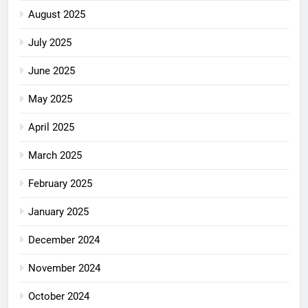
August 2025
July 2025
June 2025
May 2025
April 2025
March 2025
February 2025
January 2025
December 2024
November 2024
October 2024