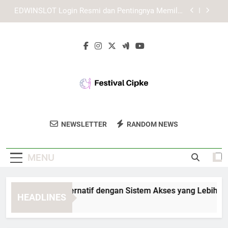
Skip
Tips Login Edwinslot agar Tidak Terblokir
to
Browser Saat Akses Akun
content
Login Lebah4D dari Jaringan Baru dengan
Langkah yang Tepat dan Aman
TIARA4D Link Alternatif dengan Sistem Akses
yang Lebih Praktis
EDWINSLOT Login Resmi dan Pentingnya Memilih
Jalur Akses yang Tepat
Tips Login Edwinslot agar Tidak Terblokir
Browser Saat Akses Akun
Festival Cipke
Ikuti Festival Cipke Untuk Pengalaman Seni
Login Lebah4D dari Jaringan Baru dengan
NEWSLETTER
RANDOM NEWS
Langkah yang Tepat dan Aman
Dan Budaya Yang Menarik.
MENU
ARA4D Link Alternatif dengan Sistem Akses yang Lebih Prakti
HEADLINES
Weeks Ago