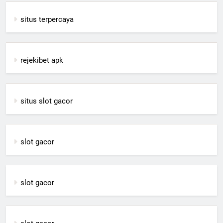
situs terpercaya
rejekibet apk
situs slot gacor
slot gacor
slot gacor