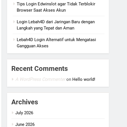
Tips Login Edwinslot agar Tidak Terblokir
Browser Saat Akses Akun
Login Lebah4D dari Jaringan Baru dengan
Langkah yang Tepat dan Aman
Lebah4D Login Alternatif untuk Mengatasi
Gangguan Akses
Recent Comments
A WordPress Commenter
on
Hello world!
Archives
July 2026
June 2026