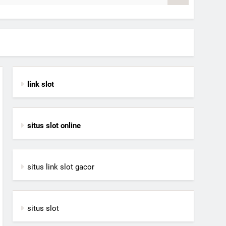
link slot
situs slot online
situs link slot gacor
situs slot