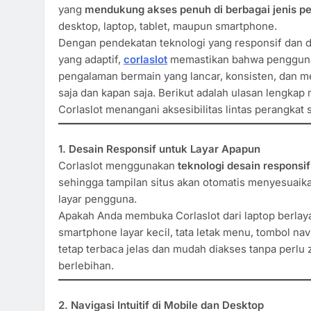
yang
mendukung akses penuh di berbagai jenis p
desktop, laptop, tablet, maupun smartphone.
Dengan pendekatan teknologi yang responsif dan 
yang adaptif,
corlaslot
memastikan bahwa pengguna
pengalaman bermain yang lancar, konsisten, dan 
saja dan kapan saja. Berikut adalah ulasan lengka
Corlaslot menangani aksesibilitas lintas perangkat
1. Desain Responsif untuk Layar Apapun
Corlaslot menggunakan
teknologi desain responsif
sehingga tampilan situs akan otomatis menyesuaik
layar pengguna.
Apakah Anda membuka Corlaslot dari laptop berlaya
smartphone layar kecil, tata letak menu, tombol na
tetap terbaca jelas dan mudah diakses tanpa perlu 
berlebihan.
2. Navigasi Intuitif di Mobile dan Desktop