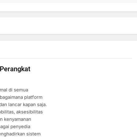
 Perangkat
imal di semua
 bagaimana platform
an lancar kapan saja.
litas, aksesibilitas
kan kenyamanan
bagai penyedia
enghadirkan sistem