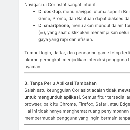
Navigasi di Corlaslot sangat intuitif.
Di desktop
, menu navigasi utama seperti Be
Game, Promo, dan Bantuan dapat diakses dari
Di smartphone
, menu akan muncul dalam fo
(☰), yang saat diklik akan menampilkan selu
gaya yang rapi dan efisien.
Tombol login, daftar, dan pencarian game tetap terl
ukuran perangkat, menjadikan interaksi pengguna t
nyaman.
3. Tanpa Perlu Aplikasi Tambahan
Salah satu keunggulan Corlaslot adalah
tidak mewa
untuk mengunduh aplikasi
. Semua fitur tersedia l
browser, baik itu Chrome, Firefox, Safari, atau Edge
Hal ini tidak hanya menghemat ruang penyimpanan p
mempermudah pengguna yang ingin bermain tanpa i