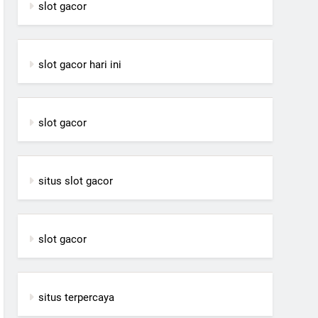
slot gacor
slot gacor hari ini
slot gacor
situs slot gacor
slot gacor
situs terpercaya