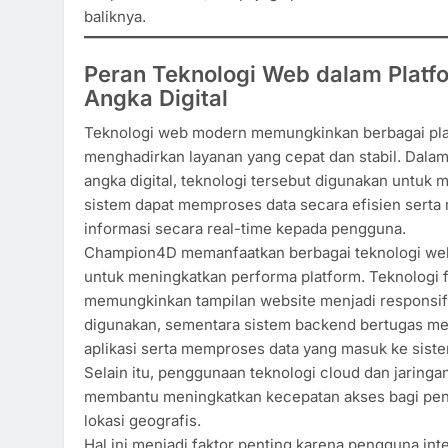
baliknya.
Peran Teknologi Web dalam Platf
Angka Digital
Teknologi web modern memungkinkan berbagai plat
menghadirkan layanan yang cepat dan stabil. Dala
angka digital, teknologi tersebut digunakan untuk
sistem dapat memproses data secara efisien serta
informasi secara real-time kepada pengguna.
Champion4D memanfaatkan berbagai teknologi we
untuk meningkatkan performa platform. Teknologi 
memungkinkan tampilan website menjadi responsi
digunakan, sementara sistem backend bertugas me
aplikasi serta memproses data yang masuk ke sist
Selain itu, penggunaan teknologi cloud dan jaringan
membantu meningkatkan kecepatan akses bagi pen
lokasi geografis.
Hal ini menjadi faktor penting karena pengguna inte