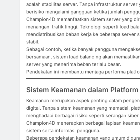
adalah stabilitas server. Tanpa infrastruktur server
berisiko mengalami gangguan ketika jumlah pengg
Champion4D memanfaatkan sistem server yang di
menangani trafik tinggi. Teknologi seperti load b
mendistribusikan beban kerja ke beberapa server s
stabil.
Sebagai contoh, ketika banyak pengguna mengakse
bersamaan, sistem load balancing akan memastikan
server yang menerima beban terlalu besar.
Pendekatan ini membantu menjaga performa platfor
Sistem Keamanan dalam Platfor
Keamanan merupakan aspek penting dalam pengem
digital. Tanpa sistem keamanan yang memadai, pla
menghadapi berbagai risiko seperti serangan siber
Champion4D menerapkan berbagai lapisan keaman
sistem serta informasi pengguna.
Beberapa pendekatan keamanan yang umum diguna