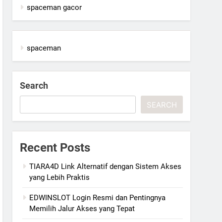
spaceman gacor
spaceman
Search
SEARCH
Recent Posts
TIARA4D Link Alternatif dengan Sistem Akses
yang Lebih Praktis
EDWINSLOT Login Resmi dan Pentingnya
Memilih Jalur Akses yang Tepat