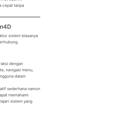
a cepat tanpa
on4D
ktur sistem biasanya
 terhubung.
raksi dengan
e, navigasi menu,
engguna dalam
atif sederhana namun
 dapat memahami
ajari sistem yang