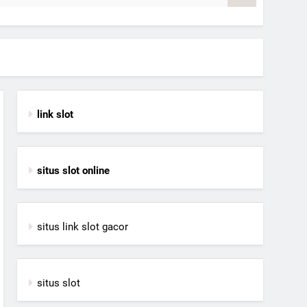
link slot
situs slot online
situs link slot gacor
situs slot