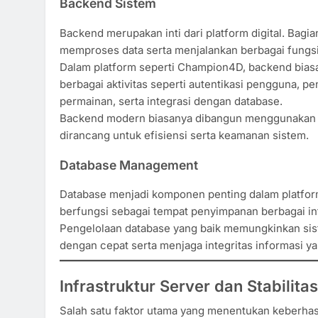
Backend Sistem
Backend merupakan inti dari platform digital. Bagia
memproses data serta menjalankan berbagai fungsi
Dalam platform seperti Champion4D, backend bias
berbagai aktivitas seperti autentikasi pengguna, p
permainan, serta integrasi dengan database.
Backend modern biasanya dibangun menggunakan
dirancang untuk efisiensi serta keamanan sistem.
Database Management
Database menjadi komponen penting dalam platform
berfungsi sebagai tempat penyimpanan berbagai in
Pengelolaan database yang baik memungkinkan si
dengan cepat serta menjaga integritas informasi y
Infrastruktur Server dan Stabilita
Salah satu faktor utama yang menentukan keberhasil