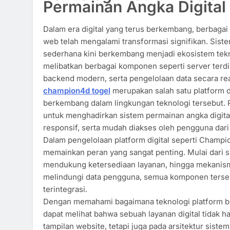
Permainan Angka Digital
Dalam era digital yang terus berkembang, berbagai
web telah mengalami transformasi signifikan. Sist
sederhana kini berkembang menjadi ekosistem tek
melibatkan berbagai komponen seperti server terdis
backend modern, serta pengelolaan data secara rea
champion4d togel
merupakan salah satu platform d
berkembang dalam lingkungan teknologi tersebut. P
untuk menghadirkan sistem permainan angka digital
responsif, serta mudah diakses oleh pengguna dari
Dalam pengelolaan platform digital seperti Champi
memainkan peran yang sangat penting. Mulai dari s
mendukung ketersediaan layanan, hingga mekani
melindungi data pengguna, semua komponen terseb
terintegrasi.
Dengan memahami bagaimana teknologi platform b
dapat melihat bahwa sebuah layanan digital tidak 
tampilan website, tetapi juga pada arsitektur siste