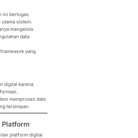
n ini bertugas
 utama sistem.
anya mengelola
engolahan data
 framework yang
 digital karena
formasi.
stem memproses data
ang tersimpan.
s Platform
an platform digital