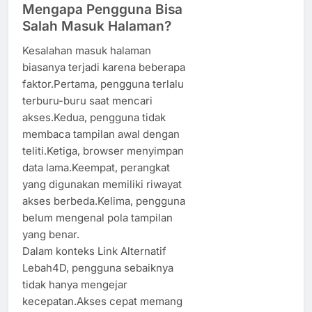
Mengapa Pengguna Bisa
Salah Masuk Halaman?
Kesalahan masuk halaman
biasanya terjadi karena beberapa
faktor.Pertama, pengguna terlalu
terburu-buru saat mencari
akses.Kedua, pengguna tidak
membaca tampilan awal dengan
teliti.Ketiga, browser menyimpan
data lama.Keempat, perangkat
yang digunakan memiliki riwayat
akses berbeda.Kelima, pengguna
belum mengenal pola tampilan
yang benar.
Dalam konteks Link Alternatif
Lebah4D, pengguna sebaiknya
tidak hanya mengejar
kecepatan.Akses cepat memang