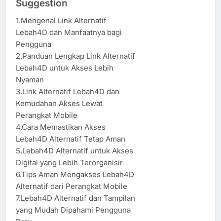
Suggestion
1.Mengenal Link Alternatif
Lebah4D dan Manfaatnya bagi
Pengguna
2.Panduan Lengkap Link Alternatif
Lebah4D untuk Akses Lebih
Nyaman
3.Link Alternatif Lebah4D dan
Kemudahan Akses Lewat
Perangkat Mobile
4.Cara Memastikan Akses
Lebah4D Alternatif Tetap Aman
5.Lebah4D Alternatif untuk Akses
Digital yang Lebih Terorganisir
6.Tips Aman Mengakses Lebah4D
Alternatif dari Perangkat Mobile
7.Lebah4D Alternatif dan Tampilan
yang Mudah Dipahami Pengguna