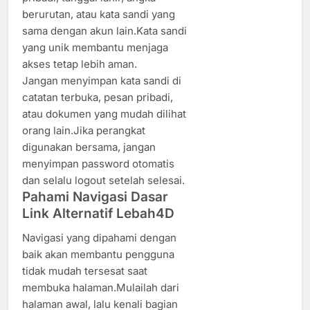
berurutan, atau kata sandi yang
sama dengan akun lain.Kata sandi
yang unik membantu menjaga
akses tetap lebih aman.
Jangan menyimpan kata sandi di
catatan terbuka, pesan pribadi,
atau dokumen yang mudah dilihat
orang lain.Jika perangkat
digunakan bersama, jangan
menyimpan password otomatis
dan selalu logout setelah selesai.
Pahami Navigasi Dasar
Link Alternatif Lebah4D
Navigasi yang dipahami dengan
baik akan membantu pengguna
tidak mudah tersesat saat
membuka halaman.Mulailah dari
halaman awal, lalu kenali bagian