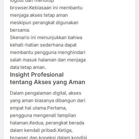
logout dan menutup
browser.Kebiasaan ini membantu
menjaga akses tetap aman
meskipun perangkat digunakan
bersama.
Skenario ini menunjukkan bahwa
kehati-hatian sederhana dapat
membantu pengguna menghindari
salah masuk halaman dan menjaga
data tetap aman.
Insight Profesional
tentang Akses yang Aman
Dalam pengalaman digital, akses
yang aman biasanya dibangun dari
empat hal utama.Pertama,
pengguna mengenali tampilan
halaman.Kedua, perangkat berada
dalam kendali pribadi.Ketiga,
browser dan koneksi dalam kondisi