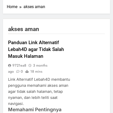
Home
akses aman
akses aman
Panduan Link Alternatif
Lebah4D agar Tidak Salah
Masuk Halaman
9721ea8
3 months
ago
0
18 mins
Link Alternatif Lebah4D membantu
pengguna memahami akses aman
agar tidak salah halaman, tetap
nyaman, dan lebih teliti saat
navigasi.
Memahami Pentingnya