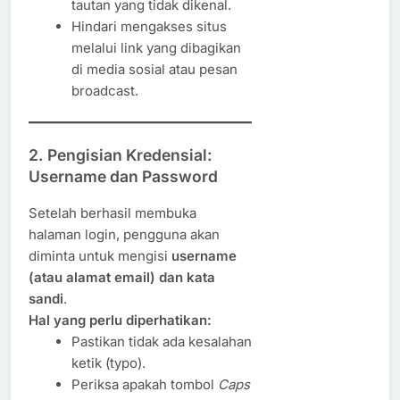
tautan yang tidak dikenal.
Hindari mengakses situs
melalui link yang dibagikan
di media sosial atau pesan
broadcast.
2. Pengisian Kredensial:
Username dan Password
Setelah berhasil membuka
halaman login, pengguna akan
diminta untuk mengisi
username
(atau alamat email) dan kata
sandi
.
Hal yang perlu diperhatikan:
Pastikan tidak ada kesalahan
ketik (typo).
Periksa apakah tombol
Caps