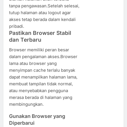
tanpa pengawasan.Setelah selesai,
tutup halaman atau logout agar
akses tetap berada dalam kendali
pribadi.
Pastikan Browser Stabil
dan Terbaru
Browser memiliki peran besar
dalam pengalaman akses.Browser
lama atau browser yang
menyimpan cache terlalu banyak
dapat menampilkan halaman lama,
membuat tampilan tidak normal,
atau menyebabkan pengguna
merasa berada di halaman yang
membingungkan.
Gunakan Browser yang
Diperbarui