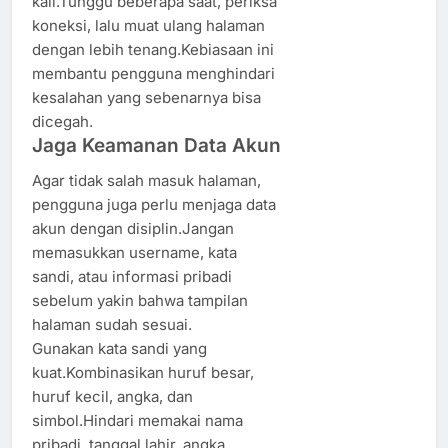
kali.Tunggu beberapa saat, periksa
koneksi, lalu muat ulang halaman
dengan lebih tenang.Kebiasaan ini
membantu pengguna menghindari
kesalahan yang sebenarnya bisa
dicegah.
Jaga Keamanan Data Akun
Agar tidak salah masuk halaman,
pengguna juga perlu menjaga data
akun dengan disiplin.Jangan
memasukkan username, kata
sandi, atau informasi pribadi
sebelum yakin bahwa tampilan
halaman sudah sesuai.
Gunakan kata sandi yang
kuat.Kombinasikan huruf besar,
huruf kecil, angka, dan
simbol.Hindari memakai nama
pribadi, tanggal lahir, angka