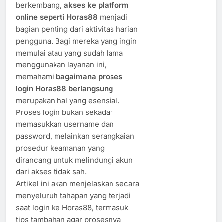
berkembang,
akses ke platform
online seperti Horas88
menjadi
bagian penting dari aktivitas harian
pengguna. Bagi mereka yang ingin
memulai atau yang sudah lama
menggunakan layanan ini,
memahami
bagaimana proses
login Horas88 berlangsung
merupakan hal yang esensial.
Proses login bukan sekadar
memasukkan username dan
password, melainkan serangkaian
prosedur keamanan yang
dirancang untuk melindungi akun
dari akses tidak sah.
Artikel ini akan menjelaskan secara
menyeluruh tahapan yang terjadi
saat login ke Horas88, termasuk
tips tambahan agar prosesnya