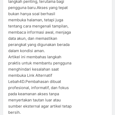
langkah penting, terutama bagi
pengguna baru.Akses yang tepat
bukan hanya soal berhasil
membuka halaman, tetapi juga
tentang cara mengenali tampilan,
membaca informasi awal, menjaga
data akun, dan memastikan
perangkat yang digunakan berada
dalam kondisi aman.
Artikel ini membahas langkah
praktis untuk membantu pengguna
menghindari kesalahan saat
membuka Link Alternatif
Lebah4D.Pembahasan dibuat
profesional, informatif, dan fokus
pada keamanan akses tanpa
menyertakan tautan luar atau
sumber eksternal agar artikel tetap
bersih.