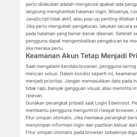
perlu dilakukan adalah mengecek apakah ada peng
langsung menghambat halaman login. Misalnya, cooki
JavaScript tidak aktif, atau pop-up penting ditahan
Jika perlu mengubah pengaturan, lakukan secara se
pada halaman yang benar-benar dikenali. Setelah se
pengguna dapat mengembalikan pengaturan ke mod
jika merasa perlu.
Keamanan Akun Tetap Menjadi Pri
Saat mengalami kendala browser, pengguna sering
mencari solusi. Dalam kondisi seperti ini, keamana
menjadi prioritas. Jangan memasukkan data pada ha
tidak rapi, banyak gangguan visual, atau meminta in
relevan.
Gunakan perangkat pribadi saat Login Edwinslot. Pe
membantu pengguna mengontrol riwayat browser, d
fitur simpan otomatis. Jika memakai perangkat ber
menyimpan informasi login dan pastikan keluar dari
Fitur simpan otomatis pada browser sebaiknya digu