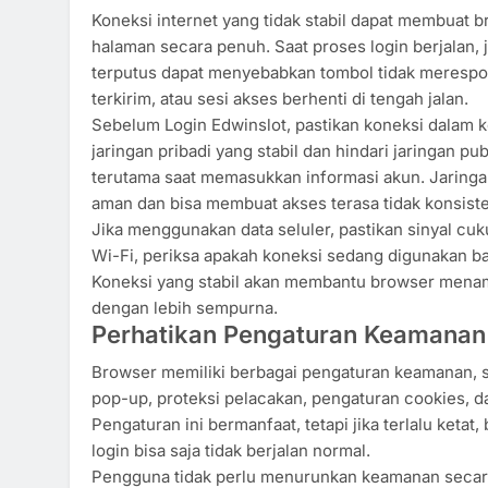
Koneksi internet yang tidak stabil dapat membuat
halaman secara penuh. Saat proses login berjalan, 
terputus dapat menyebabkan tombol tidak merespon
terkirim, atau sesi akses berhenti di tengah jalan.
Sebelum Login Edwinslot, pastikan koneksi dalam k
jaringan pribadi yang stabil dan hindari jaringan pub
terutama saat memasukkan informasi akun. Jaringan
aman dan bisa membuat akses terasa tidak konsist
Jika menggunakan data seluler, pastikan sinyal cu
Wi-Fi, periksa apakah koneksi sedang digunakan b
Koneksi yang stabil akan membantu browser mena
dengan lebih sempurna.
Perhatikan Pengaturan Keamanan
Browser memiliki berbagai pengaturan keamanan, s
pop-up, proteksi pelacakan, pengaturan cookies, da
Pengaturan ini bermanfaat, tetapi jika terlalu keta
login bisa saja tidak berjalan normal.
Pengguna tidak perlu menurunkan keamanan seca