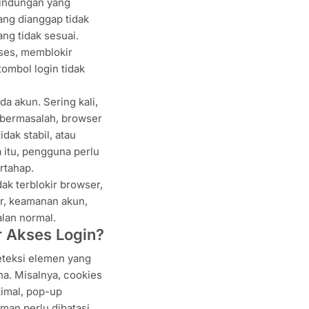
lindungan yang
ang dianggap tidak
ang tidak sesuai.
kses, memblokir
ombol login tidak
da akun. Sering kali,
bermasalah, browser
idak stabil, atau
 itu, pengguna perlu
rtahap.
ak terblokir browser,
er, keamanan akun,
alan normal.
 Akses Login?
eteksi elemen yang
a. Misalnya, cookies
ptimal, pop-up
an perlu dibatasi.