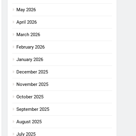
May 2026
April 2026
March 2026
February 2026
January 2026
December 2025
November 2025
October 2025
September 2025
August 2025
July 2025