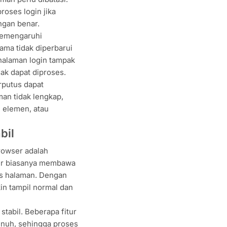
oses login jika
ngan benar.
memengaruhi
ama tidak diperbarui
 halaman login tampak
dak dapat diproses.
rputus dapat
man tidak lengkap,
 elemen, atau
bil
browser adalah
er biasanya membawa
tas halaman. Dengan
in tampil normal dan
tabil. Beberapa fitur
nuh, sehingga proses