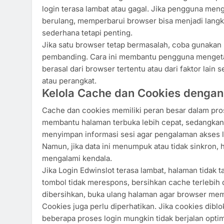
login terasa lambat atau gagal. Jika pengguna men
berulang, memperbarui browser bisa menjadi langk
sederhana tetapi penting.
Jika satu browser tetap bermasalah, coba gunakan 
pembanding. Cara ini membantu pengguna mengeta
berasal dari browser tertentu atau dari faktor lain 
atau perangkat.
Kelola Cache dan Cookies dengan
Cache dan cookies memiliki peran besar dalam pro
membantu halaman terbuka lebih cepat, sedangkan
menyimpan informasi sesi agar pengalaman akses l
Namun, jika data ini menumpuk atau tidak sinkron, 
mengalami kendala.
Jika Login Edwinslot terasa lambat, halaman tidak t
tombol tidak merespons, bersihkan cache terlebih 
dibersihkan, buka ulang halaman agar browser mem
Cookies juga perlu diperhatikan. Jika cookies dibl
beberapa proses login mungkin tidak berjalan opti