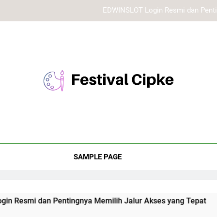
EDWINSLOT Login Resmi dan Pentin
Tips Login Edwinslot agar Ti
Login Lebah4D dari Jaringan Bar
TIARA4D Link Alternatif d
EDWINSLOT Login Resmi dan Pentin
Tips Login Edwinslot agar Ti
tival Cipke
ival Cipke Untuk Pengalaman Seni Dan Budaya Yang Menarik.
Login Lebah4D dari Jaringan Bar
SAMPLE PAGE
n Pentingnya Memilih Jalur Akses yang Tepat
Tips Log
2 Months 