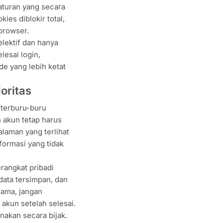
aturan yang secara
es diblokir total,
 browser.
lektif dan hanya
lesai login,
e yang lebih ketat
oritas
 terburu-buru
n akun tetap harus
laman yang terlihat
formasi yang tidak
rangkat pribadi
ata tersimpan, dan
sama, jangan
 akun setelah selesai.
nakan secara bijak.