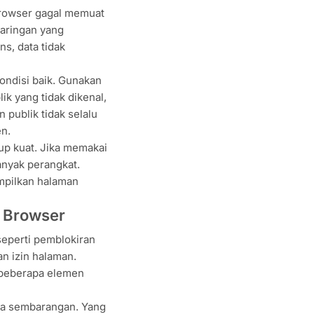
 browser gagal memuat
jaringan yang
s, data tidak
ondisi baik. Gunakan
lik yang tidak dikenal,
 publik tidak selalu
en.
kup kuat. Jika memakai
anyak perangkat.
mpilkan halaman
 Browser
eperti pemblokiran
n izin halaman.
t, beberapa elemen
ra sembarangan. Yang