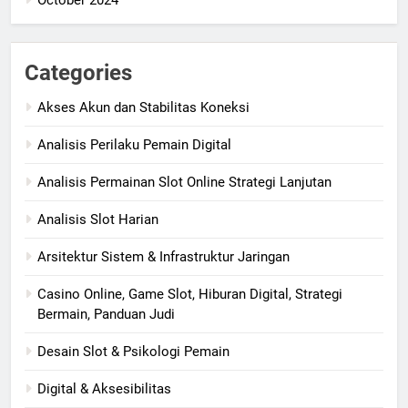
Categories
Akses Akun dan Stabilitas Koneksi
Analisis Perilaku Pemain Digital
Analisis Permainan Slot Online Strategi Lanjutan
Analisis Slot Harian
Arsitektur Sistem & Infrastruktur Jaringan
Casino Online, Game Slot, Hiburan Digital, Strategi
Bermain, Panduan Judi
Desain Slot & Psikologi Pemain
Digital & Aksesibilitas