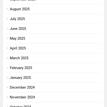
August 2025
July 2025
June 2025
May 2025
April 2025
March 2025
February 2025
January 2025
December 2024
November 2024
October 2024