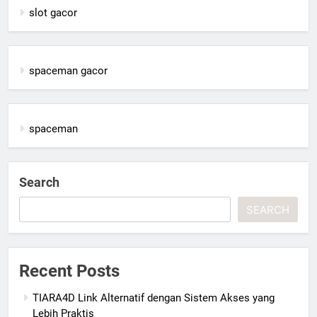
slot gacor
spaceman gacor
spaceman
Search
SEARCH
Recent Posts
TIARA4D Link Alternatif dengan Sistem Akses yang
Lebih Praktis