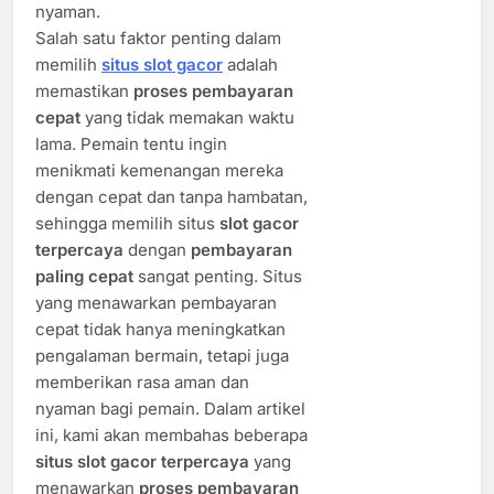
nyaman.
Salah satu faktor penting dalam
memilih
situs slot gacor
adalah
memastikan
proses pembayaran
cepat
yang tidak memakan waktu
lama. Pemain tentu ingin
menikmati kemenangan mereka
dengan cepat dan tanpa hambatan,
sehingga memilih situs
slot gacor
terpercaya
dengan
pembayaran
paling cepat
sangat penting. Situs
yang menawarkan pembayaran
cepat tidak hanya meningkatkan
pengalaman bermain, tetapi juga
memberikan rasa aman dan
nyaman bagi pemain. Dalam artikel
ini, kami akan membahas beberapa
situs slot gacor terpercaya
yang
menawarkan
proses pembayaran