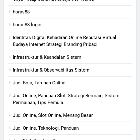
horas88
horas88 login
Identitas Digital Kehadiran Online Reputasi Virtual
Budaya Internet Strategi Branding Pribadi
Infrastruktur & Keandalan Sistem
Infrastruktur & Observabilitas Sistem
Judi Bola, Taruhan Online
Judi Online, Panduan Slot, Strategi Bermain, Sistem
Permainan, Tips Pemula
Judi Online, Slot Online, Menang Besar
Judi Online, Teknologi, Panduan