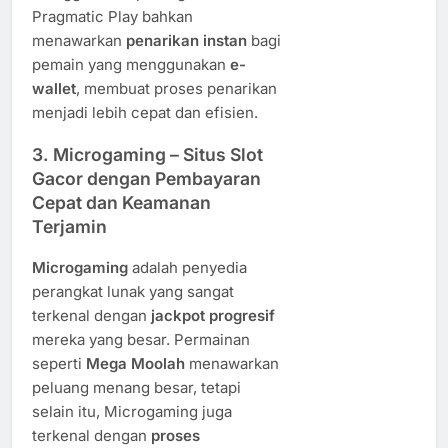
Pragmatic Play bahkan
menawarkan
penarikan instan
bagi
pemain yang menggunakan
e-
wallet
, membuat proses penarikan
menjadi lebih cepat dan efisien.
3.
Microgaming – Situs Slot
Gacor dengan Pembayaran
Cepat dan Keamanan
Terjamin
Microgaming
adalah penyedia
perangkat lunak yang sangat
terkenal dengan
jackpot progresif
mereka yang besar. Permainan
seperti
Mega Moolah
menawarkan
peluang menang besar, tetapi
selain itu, Microgaming juga
terkenal dengan
proses