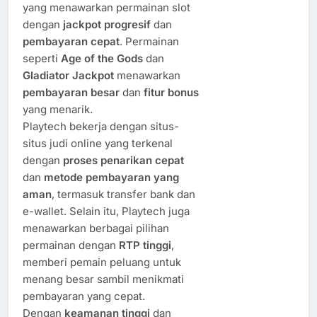
yang menawarkan permainan slot
dengan
jackpot progresif
dan
pembayaran cepat
. Permainan
seperti
Age of the Gods
dan
Gladiator Jackpot
menawarkan
pembayaran besar
dan
fitur bonus
yang menarik.
Playtech bekerja dengan situs-
situs judi online yang terkenal
dengan
proses penarikan cepat
dan
metode pembayaran yang
aman
, termasuk transfer bank dan
e-wallet. Selain itu, Playtech juga
menawarkan berbagai pilihan
permainan dengan
RTP tinggi
,
memberi pemain peluang untuk
menang besar sambil menikmati
pembayaran yang cepat.
Dengan
keamanan tinggi
dan