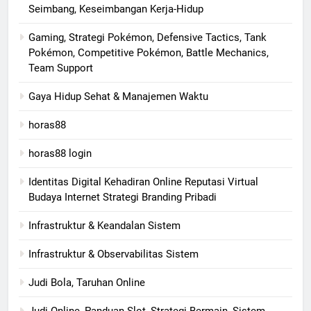
Seimbang, Keseimbangan Kerja-Hidup
Gaming, Strategi Pokémon, Defensive Tactics, Tank
Pokémon, Competitive Pokémon, Battle Mechanics,
Team Support
Gaya Hidup Sehat & Manajemen Waktu
horas88
horas88 login
Identitas Digital Kehadiran Online Reputasi Virtual
Budaya Internet Strategi Branding Pribadi
Infrastruktur & Keandalan Sistem
Infrastruktur & Observabilitas Sistem
Judi Bola, Taruhan Online
Judi Online, Panduan Slot, Strategi Bermain, Sistem