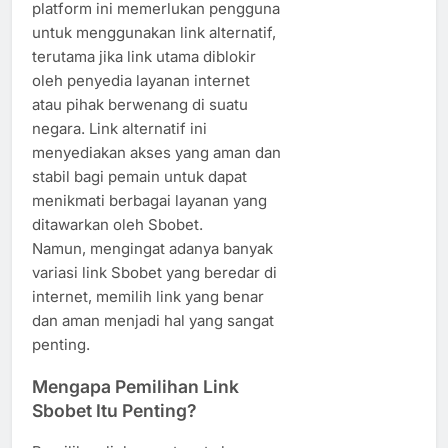
platform ini memerlukan pengguna
untuk menggunakan link alternatif,
terutama jika link utama diblokir
oleh penyedia layanan internet
atau pihak berwenang di suatu
negara. Link alternatif ini
menyediakan akses yang aman dan
stabil bagi pemain untuk dapat
menikmati berbagai layanan yang
ditawarkan oleh Sbobet.
Namun, mengingat adanya banyak
variasi link Sbobet yang beredar di
internet, memilih link yang benar
dan aman menjadi hal yang sangat
penting.
Mengapa Pemilihan Link
Sbobet Itu Penting?