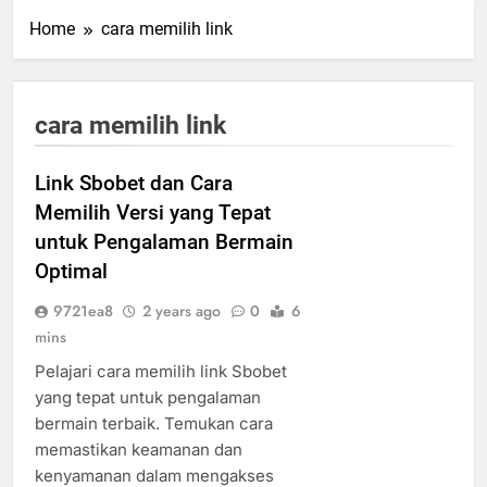
Home
cara memilih link
cara memilih link
Link Sbobet dan Cara
Memilih Versi yang Tepat
untuk Pengalaman Bermain
Optimal
9721ea8
2 years ago
0
6
mins
Pelajari cara memilih link Sbobet
yang tepat untuk pengalaman
bermain terbaik. Temukan cara
memastikan keamanan dan
kenyamanan dalam mengakses