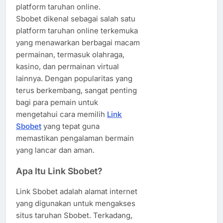
platform taruhan online.
Sbobet dikenal sebagai salah satu
platform taruhan online terkemuka
yang menawarkan berbagai macam
permainan, termasuk olahraga,
kasino, dan permainan virtual
lainnya. Dengan popularitas yang
terus berkembang, sangat penting
bagi para pemain untuk
mengetahui cara memilih
Link
Sbobet
yang tepat guna
memastikan pengalaman bermain
yang lancar dan aman.
Apa Itu Link Sbobet?
Link Sbobet adalah alamat internet
yang digunakan untuk mengakses
situs taruhan Sbobet. Terkadang,