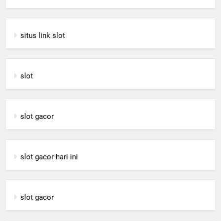
situs link slot
slot
slot gacor
slot gacor hari ini
slot gacor