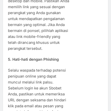
desktop dan mobile. Pastikan Anda
memilih link yang sesuai dengan
perangkat yang Anda gunakan
untuk mendapatkan pengalaman
bermain yang optimal. Jika Anda
bermain di ponsel, pilihlah aplikasi
atau link mobile-friendly yang
telah dirancang khusus untuk
perangkat tersebut.
5.
Hati-hati dengan Phishing
Selalu waspada terhadap potensi
penipuan online yang dapat
muncul melalui link palsu.
Sebelum login ke akun Sbobet
Anda, pastikan untuk memeriksa
URL dengan seksama dan hindari
klik pada email atau pesan yang