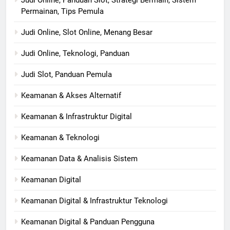
Permainan, Tips Pemula
Judi Online, Slot Online, Menang Besar
Judi Online, Teknologi, Panduan
Judi Slot, Panduan Pemula
Keamanan & Akses Alternatif
Keamanan & Infrastruktur Digital
Keamanan & Teknologi
Keamanan Data & Analisis Sistem
Keamanan Digital
Keamanan Digital & Infrastruktur Teknologi
Keamanan Digital & Panduan Pengguna