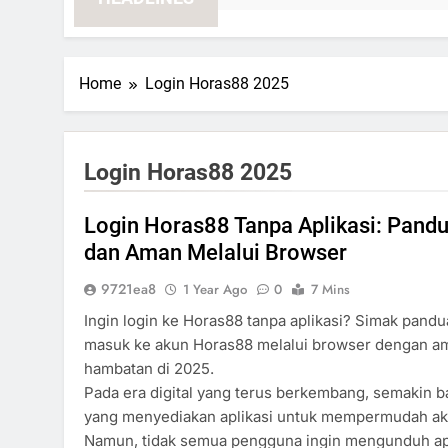
Home
Login Horas88 2025
Login Horas88 2025
Login Horas88 Tanpa Aplikasi: Pand
dan Aman Melalui Browser
9721ea8
1 Year Ago
0
7 Mins
Ingin login ke Horas88 tanpa aplikasi? Simak pand
masuk ke akun Horas88 melalui browser dengan am
hambatan di 2025.
Pada era digital yang terus berkembang, semakin b
yang menyediakan aplikasi untuk mempermudah a
Namun, tidak semua pengguna ingin mengunduh ap