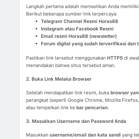
Langkah pertama adalah memastikan Anda memilik
Berikut beberapa sumber link terpercaya:
Telegram Channel Resmi Horas88
Instagram atau Facebook Resmi
Email resmi Horas88 (newsletter)
Forum digital yang sudah terverifikasi dan 
Pastikan link tersebut menggunakan
HTTPS
di awa
menandakan bahwa situs tersebut aman.
2.
Buka Link Melalui Browser
Setelah mendapatkan link resmi, buka
browser yan
perangkat (seperti Google Chrome, Mozilla Firefox, 
atau tempelkan link ke
bar pencarian
.
3.
Masukkan Username dan Password Anda
Masukkan
username/email dan kata sandi
yang tel