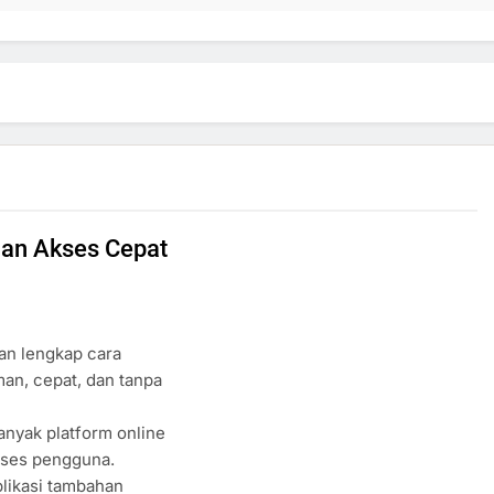
uan Akses Cepat
uan lengkap cara
an, cepat, dan tanpa
anyak platform online
kses pengguna.
likasi tambahan