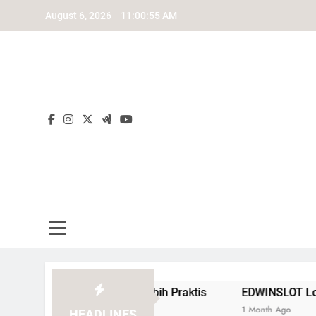
Skip
August 6, 2026
11:00:56 AM
to
content
Fes
Ikuti Fest
Sistem Akses yang Lebih Praktis
EDWINSLOT Login Resmi
1 Month Ago
HEADLINES