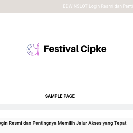
EDWINSLOT Login Resmi dan Pentin
Tips Login Edwinslot agar Ti
Login Lebah4D dari Jaringan Bar
TIARA4D Link Alternatif d
EDWINSLOT Login Resmi dan Pentin
Tips Login Edwinslot agar Ti
tival Cipke
ival Cipke Untuk Pengalaman Seni Dan Budaya Yang Menarik.
Login Lebah4D dari Jaringan Bar
SAMPLE PAGE
 dan Pentingnya Memilih Jalur Akses yang Tepat
Tips
2 Mon