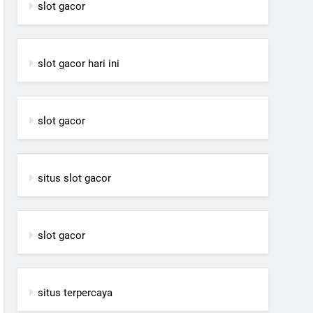
slot gacor
slot gacor hari ini
slot gacor
situs slot gacor
slot gacor
situs terpercaya