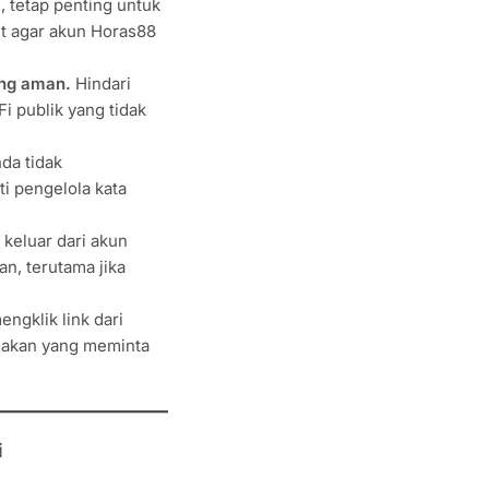
, tetap penting untuk
t agar akun Horas88
ang aman.
Hindari
i publik yang tidak
da tidak
 pengelola kata
 keluar dari akun
n, terutama jika
ngklik link dari
gakan yang meminta
i