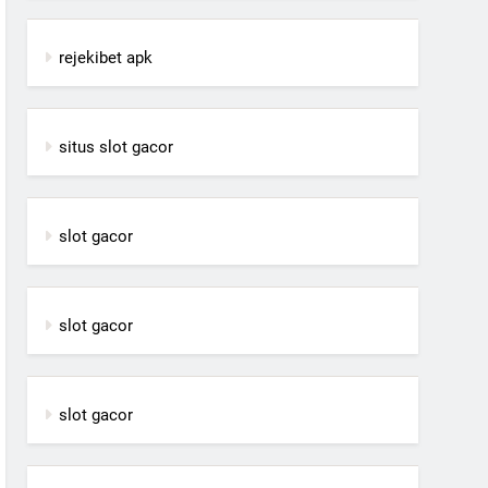
rejekibet apk
situs slot gacor
slot gacor
slot gacor
slot gacor