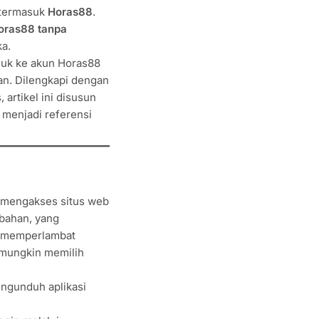
, termasuk
Horas88
.
Horas88 tanpa
ka.
uk ke akun Horas88
an. Dilengkapi dengan
artikel ini disusun
 menjadi referensi
 mengakses situs web
mbahan, yang
t memperlambat
 mungkin memilih
ngunduh aplikasi