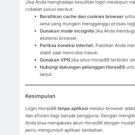
Jika Anda menghadapi kesulitan login meskipun m
cobalah solusi berikut:
Bersihkan cache dan cookies browser
untu
lama yang mungkin mengganggu proses logi
Gunakan mode incognito
jika Anda menduga
ekstensi browser.
Periksa koneksi internet.
Pastikan Anda mem
stabil saat mencoba masuk.
Gunakan VPN
jika situs Horas88 terblokir o
Hubungi dukungan pelanggan Horas88
untu
lanjut.
Kesimpulan
Login Horas88
tanpa aplikasi
melalui browser adala
dan efisien bagi banyak pengguna. Dengan mengiku
Anda bisa mengakses akun Horas88 dengan mudah
perlu mengunduh aplikasi tambahan.