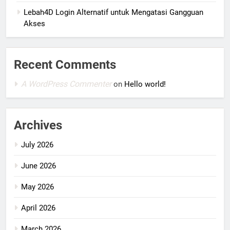
Lebah4D Login Alternatif untuk Mengatasi Gangguan
Akses
Recent Comments
A WordPress Commenter
on
Hello world!
Archives
July 2026
June 2026
May 2026
April 2026
March 2026