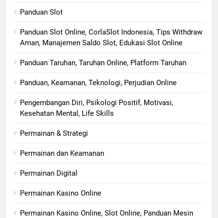
Panduan Slot
Panduan Slot Online, CorlaSlot Indonesia, Tips Withdraw
Aman, Manajemen Saldo Slot, Edukasi Slot Online
Panduan Taruhan, Taruhan Online, Platform Taruhan
Panduan, Keamanan, Teknologi, Perjudian Online
Pengembangan Diri, Psikologi Positif, Motivasi,
Kesehatan Mental, Life Skills
Permainan & Strategi
Permainan dan Keamanan
Permainan Digital
Permainan Kasino Online
Permainan Kasino Online, Slot Online, Panduan Mesin