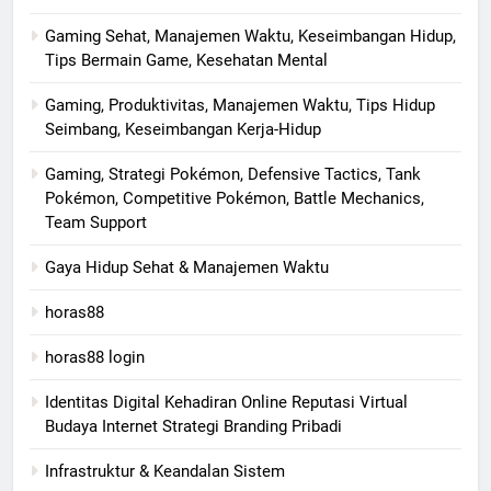
Gaming Sehat, Manajemen Waktu, Keseimbangan Hidup,
Tips Bermain Game, Kesehatan Mental
Gaming, Produktivitas, Manajemen Waktu, Tips Hidup
Seimbang, Keseimbangan Kerja-Hidup
Gaming, Strategi Pokémon, Defensive Tactics, Tank
Pokémon, Competitive Pokémon, Battle Mechanics,
Team Support
Gaya Hidup Sehat & Manajemen Waktu
horas88
horas88 login
Identitas Digital Kehadiran Online Reputasi Virtual
Budaya Internet Strategi Branding Pribadi
Infrastruktur & Keandalan Sistem