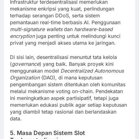
Infrastruktur terdesentralisasi memerlukan
mekanisme enkripsi yang kuat, perlindungan
terhadap serangan DDoS, serta sistem
pemantauan real-time berbasis AI. Penggunaan
multi-signature wallets
dan
hardware-based
encryption
juga penting untuk melindungi kunci
privat yang menjadi akses utama ke jaringan.
Di sisi lain, desentralisasi menuntut tata kelola
(
governance
) yang baik. Banyak proyek kini
menggunakan model
Decentralized Autonomous
Organization
(DAO), di mana keputusan
pengembangan sistem ditentukan oleh komunitas
melalui mekanisme voting on-chain. Pendekatan
ini meningkatkan aspek partisipatif, tetapi juga
memerlukan edukasi publik agar setiap keputusan
yang diambil tetap rasional dan berlandaskan
data.
5. Masa Depan Sistem Slot