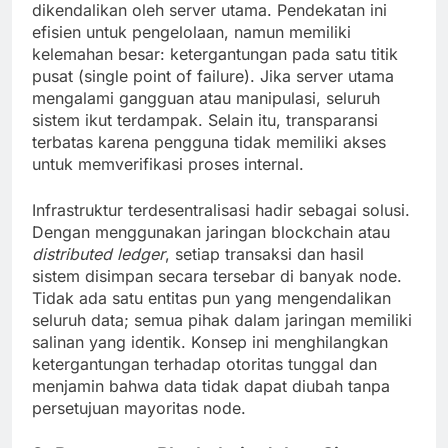
dikendalikan oleh server utama. Pendekatan ini
efisien untuk pengelolaan, namun memiliki
kelemahan besar: ketergantungan pada satu titik
pusat (single point of failure). Jika server utama
mengalami gangguan atau manipulasi, seluruh
sistem ikut terdampak. Selain itu, transparansi
terbatas karena pengguna tidak memiliki akses
untuk memverifikasi proses internal.
Infrastruktur terdesentralisasi hadir sebagai solusi.
Dengan menggunakan jaringan blockchain atau
distributed ledger
, setiap transaksi dan hasil
sistem disimpan secara tersebar di banyak node.
Tidak ada satu entitas pun yang mengendalikan
seluruh data; semua pihak dalam jaringan memiliki
salinan yang identik. Konsep ini menghilangkan
ketergantungan terhadap otoritas tunggal dan
menjamin bahwa data tidak dapat diubah tanpa
persetujuan mayoritas node.