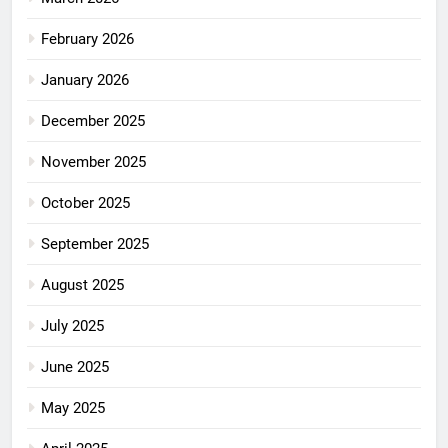
February 2026
January 2026
December 2025
November 2025
October 2025
September 2025
August 2025
July 2025
June 2025
May 2025