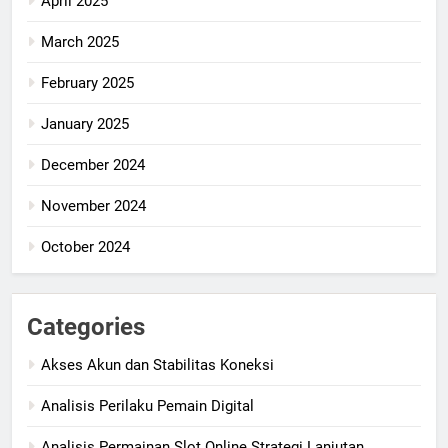
April 2025
March 2025
February 2025
January 2025
December 2024
November 2024
October 2024
Categories
Akses Akun dan Stabilitas Koneksi
Analisis Perilaku Pemain Digital
Analisis Permainan Slot Online Strategi Lanjutan