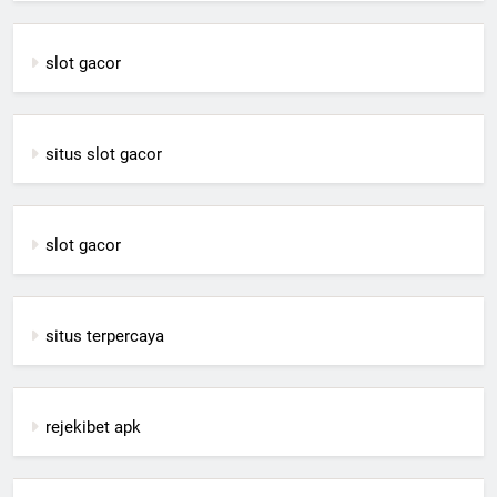
slot gacor
situs slot gacor
slot gacor
situs terpercaya
rejekibet apk